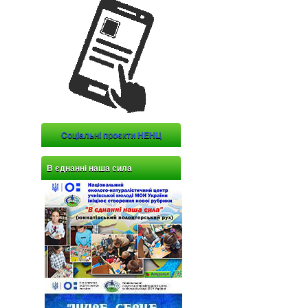
Соціальні проєкти НЕНЦ
В єднанні наша сила