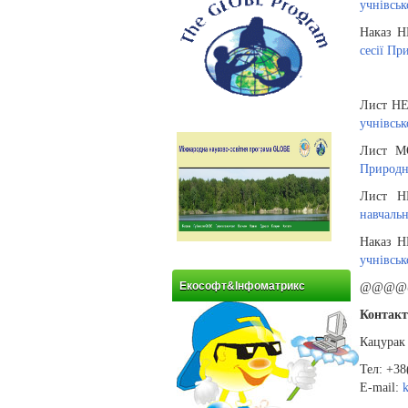
учнівськ
Наказ Н
сесії Пр
Лист НЕ
учнівськ
Лист МО
Природн
Лист 
навчальн
Наказ Н
учнівськ
Екософт&Інфоматрикс
@@@@
Контакт
Кацурак 
Тел: +38
E-mail: