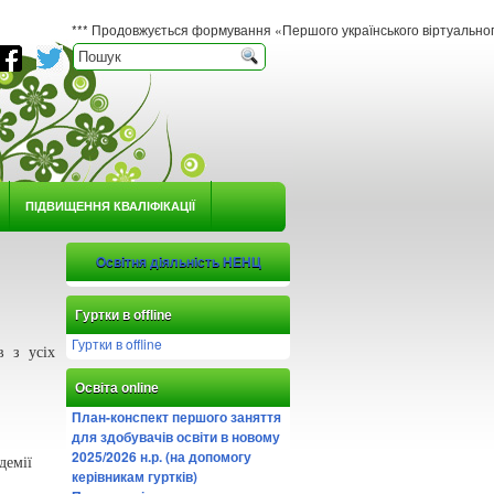
*** Продовжується формування «Першого українського віртуального гербарію юно
ПІДВИЩЕННЯ КВАЛІФІКАЦІЇ
Освітня діяльність НЕНЦ
Гуртки в offline
Гуртки в offline
в з усіх
Освіта online
План-конспект першого заняття
для здобувачів освіти в новому
2025/2026 н.р. (на допомогу
демії
керівникам гуртків)