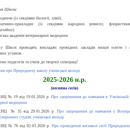
ння Школи:
дниче (із секціями біології, хімії).
ративно-прикладне (із секціями народних ремесел, флористик
дизайну).
вська академія ветеринарної медицини
 у Школі проводять викладачі провідних закладів вищої освіти і 
них установ.
мо педагогів та учнів до творчої співпраці!
ня про Природничу школу учнівської молоді
2025-2026 н.р.
(весняна сесія)
НЦ № 19 від 19.01.2026 р.
Про запрошення до навчання в Учнівській 
арної медицини
ЕНЦ № 35 від 29.01.2026 р.
Про запрошення до навчання у Всеукр
хоронних студіях учнівської молоді
НЦ № 76 від 02.03.2026 р.
Про проведення весняної сесії Природнич