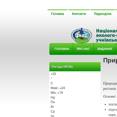
Головна
Контакти
Підрозділи
ГОЛОВНА
ΠРО НАС
ВИДАННЯ
При
У ГУРТ
Погода НЕНЦ
+
23
°
C
Природн
Макс.:
+
24
регіонів
Мін.:
+
19
Основні
Нд
Пн
погл
Вт
підг
Ср
наук,
Чт