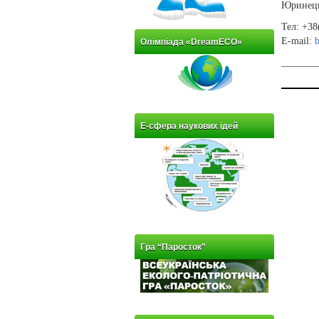
Юринець 
Тел: +38
E-mail:
Олімпіада «DreamECO»
_______
Е-сфера наукових ідей
Гра “Паросток”