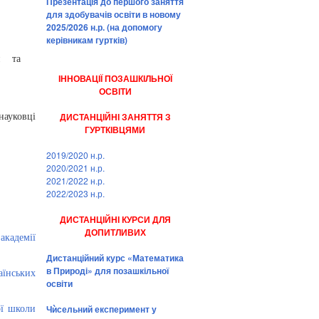
Презентація до першого заняття
для здобувачів освіти в новому
2025/2026 н.р. (на допомогу
керівникам гуртків)
и та
ІННОВАЦІЇ ПОЗАШКІЛЬНОЇ
ОСВІТИ
ДИСТАНЦІЙНІ ЗАНЯТТЯ З
науковці
ГУРТКІВЦЯМИ
2019/2020 н.р.
2020/2021 н.р.
2021/2022 н.р.
2022/2023 н.р.
ДИСТАНЦІЙНІ КУРСИ ДЛЯ
ДОПИТЛИВИХ
академії
Дистанційний курс «Математика
в Природі» для позашкільної
аїнських
освіти
Чѝсельний експеримент у
ої школи