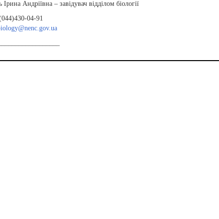
Ірина Андріївна – завідувач відділом біології
(044)430-04-91
biology@nenc.gov.ua
__________________