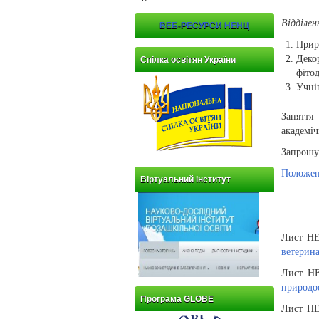
Відділе
ВЕБ-РЕСУРСИ НЕНЦ
Приро
Деко
Спілка освітян України
фіто
Учні
Заняття
академіч
Запрошує
Положен
Віртуальний інститут
Лист НЕ
ветерин
Лист Н
природоо
Програма GLOBE
Лист НЕ