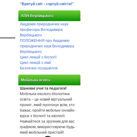
"Врятуй світ - сортуй сміття!"
АПН Вербицького
Академія природничих наук
професора Володимира
Вербицького
ПОЛОЖЕННЯ про Академію
природничих наук Володимира
Вербицького
Цикл лекцій з біології
Цикл лекцій з хімії
Безпечне позашкілля
Мобільна освіта
Шановні учні та педагоги!
Мобільна еколого-біологічна
освіта – це новий віртуальний
проект, який пропонує всім, хто
бажає, пройти мобільні онлайн-
курси з біології та екології.
Навчайтеся за зручним для вас
графіком, використовуючи будь-
який мобільний пристрій!