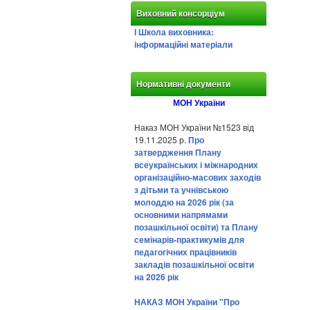
Виховний консорціум
І Школа виховника:
інформаційні матеріали
Нормативні документи
МОН України
Наказ МОН України №1523 від
19.11.2025 р.
Про
затвердження Плану
всеукраїнських і міжнародних
організаційно-масових заходів
з дітьми та учнівською
молоддю на 2026 рік (за
основними напрямами
позашкільної освіти) та Плану
семінарів-практикумів для
педагогічних працівників
закладів позашкільної освіти
на 2026 рік
НАКАЗ МОН України "Про