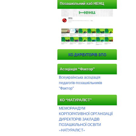
Позашкільний хаб НЕНЦ
КО ДИРЕКТОРІВ ЗПО
Асоціація “Фактор”
Всеукраїнська асоціація
педагогів-позашкільників
"Фактор"
КО “НАТУРАЛІСТ”
МЕМОРАНДУМ
КОРПОРАТИВНОЇ ОРГАНІЗАЦІЇ
ДИРЕКТОРІВ ЗАКЛАДІВ
ПОЗАШКІЛЬНОЇ ОСВІТИ
«НАТУРАЛІСТ»