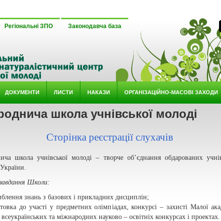
Регіональні ЗПО
Законодавча база
ДОКУМЕНТИ
ЛИСТИ
НАКАЗИ
ОРГАНІЗАЦІЙНО-МАСОВІ ЗАХОДИ
роднича школа учнівської молоді
Сторінка реєстрації слухачів
ича школа учнівської молоді – творче об’єднання обдарованих учні
 України.
 завдання Школи:
иблення знань з базових і прикладних дисциплін;
отовка до участі у предметних олімпіадах, конкурсі – захисті Малої ака
 всеукраїнських та міжнародних науково – освітніх конкурсах і проектах.