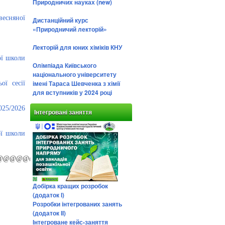
Природничих науках (new)
весняної
Дистанційний курс
«Природничий лекторій»
Лекторій для юних хіміків КНУ
ої школи
Олімпіада Київського
національного університету
імені Тараса Шевченка з хімії
ої сесії
для вступників у 2024 році
25/2026
Інтегровані заняття
ої школи
@@@@@@@@@
Добірка кращих розробок
(додаток І)
Розробки інтегрованих занять
(додаток ІІ)
Інтегроване кейс-заняття