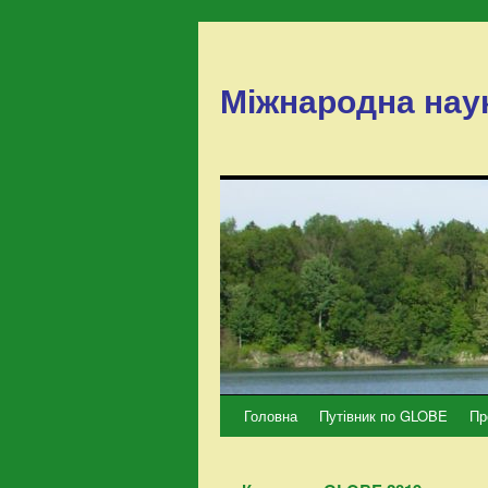
Міжнародна нау
Головна
Путівник по GLOBE
Пр
Перейти
до