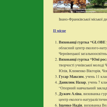
Івано-Франківської міської ди
ІІ місце
Вихованці гуртка “GLOBE у
обласний центр еколого-натур
Чернівецької загальноосвітн
Вихованці гуртка “Юні ро
творчості учнівської молоді
Юлія, Клименко Вікторія, Чо
Гусар Максим
, учень 11 кл
Данилюк Назар
, учень 7 кл
“Опорний навчальний заклад
Дужич Аліна
, вихованка гу
центр еколого-натуралістично
Іщенко Надія
, вихованка Ве