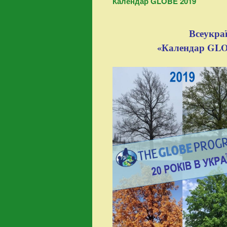
Календар GLOBE 2019
контенту
Всеукра
«Календар GLOB