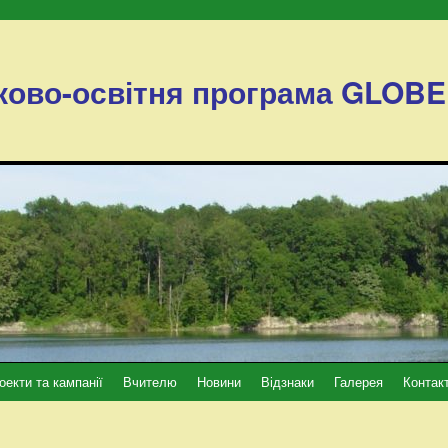
ково-освітня програма GLOBE
оекти та кампанії
Вчителю
Новини
Відзнаки
Галерея
Контак