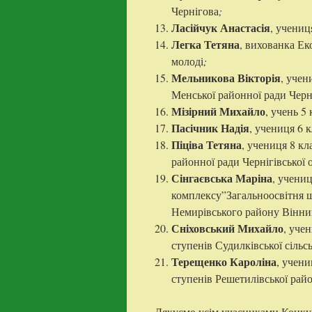
Чернігова
;
Ласійчук Анастасія
, учени
Легка Тетяна
, вихованка Ек
молоді
;
Мельникова Вікторія
, учен
Менської районної ради Черні
Мізірний Михайло
, учень 5
Пасічник Надія
, учениця 6 
Піціва Тетяна
, учениця 8 кл
районної ради Чернігівської 
Сінгаєвська Маріна
, учени
комплексу”Загальноосвітня шк
Немирівського району Вінниц
Сніховський Михайло
, уче
ступенів Судилківської сільс
Терещенко Кароліна
, учени
ступенів Решетилівської райо
Дякуємо усім учасниками Конкур