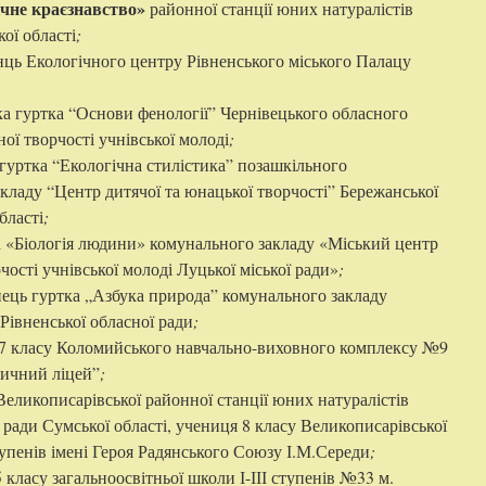
ічне краєзнавство»
районної станції юних натуралістів
ої області
;
нць Екологічного центру Рівненського міського Палацу
ка гуртка “Основи фенології” Чернівецького обласного
ої творчості учнівської молоді
;
 гуртка “Екологічна стилістика” позашкільного
кладу “Центр дитячої та юнацької творчості” Бережанської
бласті
;
а «Біологія людини» комунального закладу «Міський центр
чості учнівської молоді Луцької міської ради»
;
нець гуртка „Азбука природа” комунального закладу
Рівненської обласної ради
;
 7 класу Коломийського навчально-виховного комплексу №9
ичний ліцей”
;
Великописарівської районної станції юних натуралістів
 ради Сумської області, учениця 8 класу Великописарівської
ступенів імені Героя Радянського Союзу І.М.Середи
;
5 класу загальноосвітньої школи І-ІІІ ступенів №33 м.