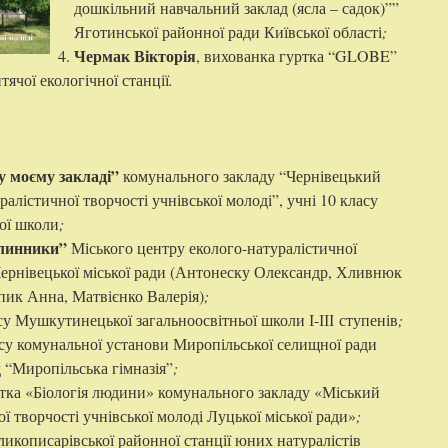
дошкільний навчальний заклад (ясла – садок)””
Яготинської районної ради Київської області
;
Чермак Вікторія
, вихованка гуртка “GLOBE”
тячої екологічної станції
.
 моєму закладі”
комунального закладу “Чернівецький
алістичної творчості учнівської молоді”, учні 10 класу
ьої школи
;
слинники”
Міського центру еколого-натуралістичної
 Чернівецької міської ради (Антонеску Олександр, Хливнюк
пик Анна, Матвієнко Валерія)
;
асу Мушкутинецької загальноосвітньої школи І-ІІІ ступенів
;
асу комунальної установи Миропільської селищної ради
 “Миропільська гімназія”
;
ртка «Біологія людини» комунального закладу «Міський
ї творчості учнівської молоді Луцької міської ради»
;
ликописарівської районної станції юних натуралістів