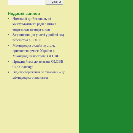
Недавні записи
Номінації до Регіональної
консультативної ради з питань
енергетики та енергетики
Запрошення до участі у роботі над
вебсайтом GLOBE
Міжнародна онлайн-зустріч,
присвячена участі України в
Міжнародній програмі GLOBE
Приєднуйтесь до змагань GLOBE
Cup Challenge
Від спостереження за хмарами – до
міжнародного визнання