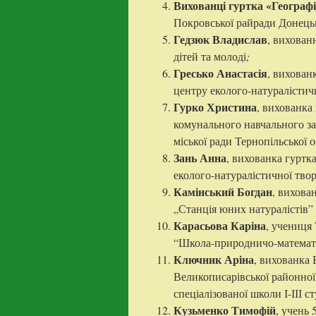
Вихованці гуртка «Географ
Покровської райради Донецьк
Гедзюк Владислав
, вихован
дітей та молоді
;
Гресько Анастасія
, вихован
центру еколого-натуралістичн
Гурко Христина
, вихованка
комунального навчального за
міської ради Тернопільської о
Зань Анна
, вихованка гуртк
еколого-натуралістичної твор
Камінський Богдан
, вихова
„Станція юних натуралістів” 
Карасьова Каріна
, учениця
“Школа-природничо-математ
Ключник Аріна
, вихованка 
Великописарівської районної
спеціалізованої школи І-ІІІ 
Кузьменко Тимофій
, учень 