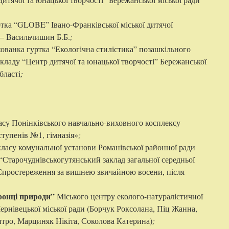
ртка “GLOBE” Івано-Франківської міської дитячої
к – Васильчишин Б.Б.
;
хованка гуртка “Екологічна стилістика” позашкільного
кладу “Центр дитячої та юнацької творчості” Бережанської
бласті
;
ласу Понінківського навчально-виховного косплексу
ступенів №1, гімназія»
;
класу комунальної установи Романівської районної ради
Старочуднівськогутянський заклад загальної середньої
о «Спростереження за вишнею звичайною восени, після
ронці природи”
Міського центру еколого-натуралістичної
Чернівецької міської ради (Борчук Роксолана, Піц Жанна,
тро, Марциняк Нікіта, Соколова Катерина)
;