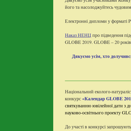
його та насолоджуйтесь чудови
Електронні дипломи у форматі 
Наказ НЕНЦ
про підведення під
GLOBE 2019. GLOBE – 20 років в
Дякуємо усім, хто долучивс
Національний еколого-натураліс
«Календар GLOBE 2019
конкурс
святкуванню ювілейної дати з д
науково-освітнього проекту G
До участі в конкурсі запрошують