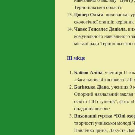
Тернопільської області
;
Цюпер Ольга
, вихованка гу
екологічної станції; керівни
Чавес Гонсалес Даніела
, ви
комунального навчального за
міської ради Тернопільської о
ІІІ місце
Бабюк Аліна
, учениця 11 к
«Загальноосвітня школа І-ІІІ 
Багінська Діана
, учениця 9 
Опорний навчальний заклад “
освіти І-ІІІ ступенів”, фот
опадання листя»
;
Вихованці гуртка “Юні охо
творчості учнівської молоді 
Павленко Ірина, Лакуста Дми