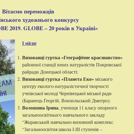
Вітаємо переможців
їнського художнього конкурсу
E 2019. GLOBE – 20 років в Україні»
І місце
Вихованці гуртка «Географічне краєзнавство»
районної станції юних натуралістів Покровської
райради Донецької області
;
Вихованці гуртка «Планета Еко»
міського
центру еколого-натуралістичної творчості
учнівської молоді Чернівецької міської ради
(Баранець Георгій, Вонхольський Дмитро)
;
Волошина Ірина
, учениця 11 класу опорного
загальноосвітнього навчального закладу
“Жоравський навчально-виховний комплекс
“Загальноосвітня школа І-ІІІ ступенів –