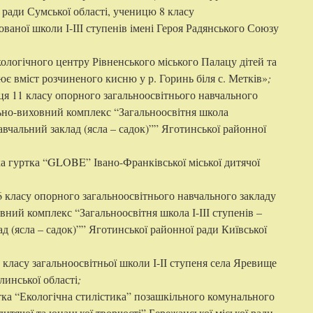
 ради Сумської області, ученицю 8 класу
ованої школи І-ІІІ ступенів імені Героя Радянського Союзу
кологічного центру Рівненського міського Палацу дітей та
ює вміст розчиненого кисню у р. Горинь біля с. Метків»
;
ця 11 класу опорного загальноосвітнього навчального
ьно-виховний комплекс “Загальноосвітня школа
навчальний заклад (ясла – садок)”” Яготинської районної
ка гуртка “GLOBE” Івано-Франківської міської дитячої
6 класу опорного загальноосвітнього навчального закладу
ний комплекс “Загальноосвітня школа І-ІІІ ступенів –
 (ясла – садок)”” Яготинської районної ради Київської
7 класу загальноосвітньої школи І-ІІ ступеня села Яревище
инської області
;
тка “Екологічна стилістика” позашкільного комунального
итячої та юнацької творчості” Бережанської міської ради