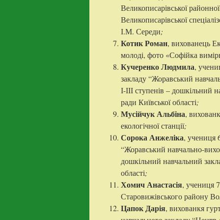
Великописарівської районної
Великописарівської спеціаліз
І.М. Середи
;
Котик Роман
, вихованець Е
молоді, фото «Софійка вимір
Кучеренко Людмила
, учени
закладу “Жоравський навчал
І-ІІІ ступенів – дошкільний 
ради Київської області
;
Мусійчук Альбіна
, вихован
екологічної станції
;
Сорока Анжеліка
, учениця 
“Жоравський навчально-вихов
дошкільний навчальний заклад
області
;
Хомич Анастасія
, учениця 
Старовижівського району Вол
Цапок Дарія
, вихованкя гур
навчального закладу “Центр д