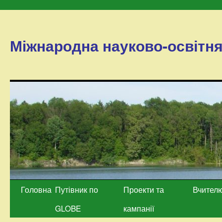
Міжнародна науково-освітн
Перейти
Головна
Путівник по
Проекти та
Вчител
до
GLOBE
кампанії