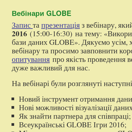
контенту
Вебінари GLOBE
Запис
та
презентація
з вебінару, яки
2016
(15:00-16:30) на тему: «Викор
бази даних GLOBE». Дякуємо усім, х
вебінару та просимо завповнити ко
опитування
про якість проведення в
дуже важливий для нас.
На вебінарі були розглянуті наступні
Новий інструмент отримання дани
Нові можливості візуалізації дани
Як знайти партнера для співпраці;
Всеукраїнські GLOBE Ігри 2016;