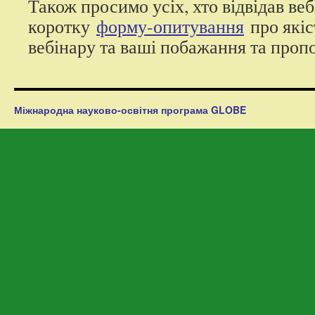
Також просимо усіх, хто відвідав ве
коротку
форму-опитування
про якіс
вебінару та ваші побажання та пропо
Міжнародна науково-освітня програма GLOBE