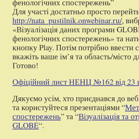
фенологічних спостережень”
Для участі достатньо просто перейти
http://nata_pustilnik.onwebinar.ru/
, ви
«Візуалізація даних програми GLOB
фенологічних спостережень» та нат
кнопку Play. Потім потрібно ввести с
вкажіть ваше ім’я та область/місто д
Готово!
Офіційний лист НЕНЦ №162 від 23 
Дякуємо усім, хто приєднався до ве
та користуйтеся презентаціями “
Мет
спостережень
” та “
Візуалізація та 
GLOBE
“.