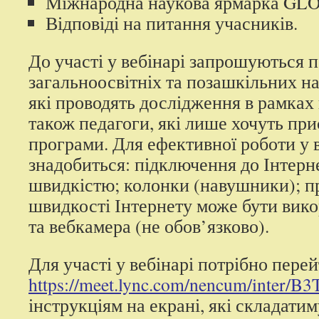
Міжнародна наукова ярмарка GLO
Відповіді на питання учасників.
До участі у вебінарі запрошуються 
загальноосвітніх та позашкільних на
які проводять дослідження в рамка
також педагоги, які лише хочуть при
програми. Для ефективної роботи у в
знадобиться: підключення до Інтерн
швидкістю; колонки (навушники); п
швидкості Інтернету може бути вик
та вебкамера (не обов’язково).
Для участі у вебінарі потрібно пере
https://meet.lync.com/nencum/inter/
інструкціям на екрані, які складатим