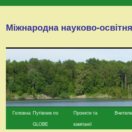
Міжнародна науково-освітн
Перейти
Головна
Путівник по
Проекти та
Вчител
до
GLOBE
кампанії