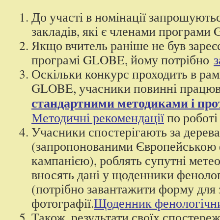
До участі в номінації запрошуютьс
закладів, які є членами програми
Якщо вчитель раніше не був зареє
програмі GLOBE, йому потрібно
з
Оскільки конкурс проходить в ра
GLOBE, учасники повинні працю
стандартними методиками і пр
Методичні рекомендації
по роботі
Учасники спостерігають за дерев
(запропонованими Європейською
кампанією), роблять супутні метео
вносять дані у щоденники феноло
(потрібно завантажити форму для 
фотографії.
Щоденник фенологічн
Також, результати своїх спостере