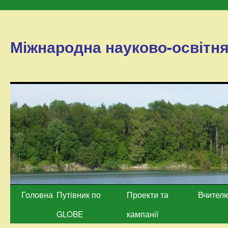
Міжнародна науково-освітн
Перейти
Головна
Путівник по
Проекти та
Вчител
до
GLOBE
кампанії