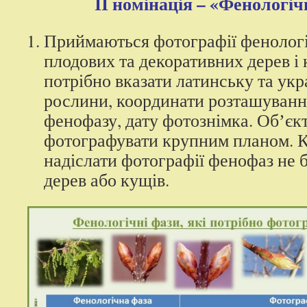
ІІ номінація – «Фенологіч
Приймаються фотографії фенологі
плодових та декоративних дерев і 
потрібно вказати латинську та укр
рослини, координати розташуванн
фенофазу, дату фотознімка. Обʼєк
фотографувати крупним планом. 
надіслати фотографії фенофаз не б
дерев або кущів.