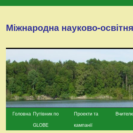
Міжнародна науково-освітн
Перейти
Головна
Путівник по
Проекти та
Вчител
до
GLOBE
кампанії