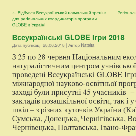
контенту
←
Відбувся Всеукраїнський навчальний тренінг
Регіонал
для регіональних координаторів програми
GLOBE в Україні
Всеукраїнські GLOBE Ігри 2018
Дата публікації
28.06.2018
| Автор
Natalia
З 25 по 28 червня Національним еко
натуралістичним центром учнівської
проведені Всеукраїнські GLOBE Ігр
міжнародної науково-освітньої про
заході були присутні 45 учасників –
закладів позашкільної освіти, так і 
шкіл – з різних куточків України (Ки
Сумська, Донецька, Чернігівська, В
Чернівецька, Полтавська, Івано-Фран