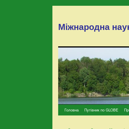
Міжнародна нау
Головна
Путівник по GLOBE
Пр
Перейти
до