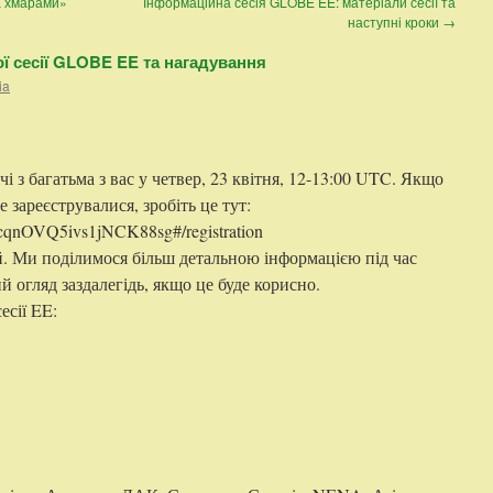
а хмарами»
Інформаційна сесія GLOBE EE: матеріали сесії та
наступні кроки
→
 сесії GLOBE EE та нагадування
ia
і з багатьма з вас у четвер, 23 квітня, 12-13:00 UTC. Якщо
е зареєструвалися, зробіть це тут:
rJ8cqnOVQ5ivs1jNCK88sg#/registration
. Ми поділимося більш детальною інформацією під час
ий огляд заздалегідь, якщо це буде корисно.
есії EE: