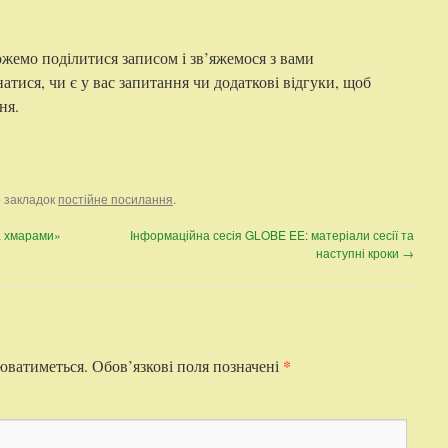
ожемо поділитися записом і зв’яжемося з вами
ися, чи є у вас запитання чи додаткові відгуки, щоб
ня.
о закладок
постійне посилання
.
а хмарами»
Інформаційна сесія GLOBE EE: матеріали сесії та
наступні кроки
→
*
юватиметься.
Обов’язкові поля позначені