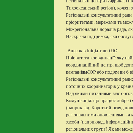
Регіональні центри (Африка, Пі
Тихоокеанський регіон), кожен з
Регіональні консультативні ради
пріоритетами, мережами та мож
Міжрегіональна дорадча рада, я
Наскрізна підтримка, яка обслуг
-Внесок в ініціативи GIO
Пріоритети координації: яку на
координаційний центр, щоб доп
кампаніям/IOP або подіям ви б в
Регіональні консультативні ради:
поточних координаторів у країн
Над якими питаннями має обгов
Комунікація: що працює добре і
(наприклад, Короткий огляд нов
регіональними оновленнями та 
засоби (наприклад, інформаційн
регіональних груп)? Як ми можем