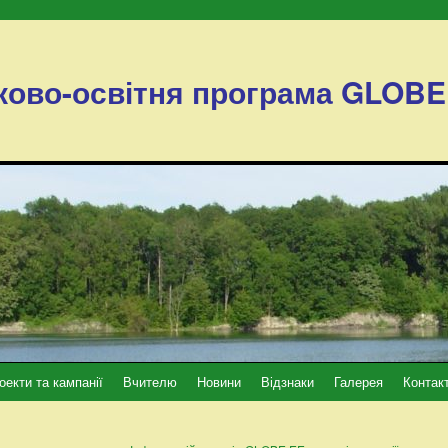
ково-освітня програма GLOBE
оекти та кампанії
Вчителю
Новини
Відзнаки
Галерея
Контак