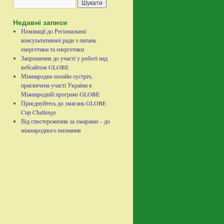
Недавні записи
Номінації до Регіональної
консультативної ради з питань
енергетики та енергетики
Запрошення до участі у роботі над
вебсайтом GLOBE
Міжнародна онлайн-зустріч,
присвячена участі України в
Міжнародній програмі GLOBE
Приєднуйтесь до змагань GLOBE
Cup Challenge
Від спостереження за хмарами – до
міжнародного визнання