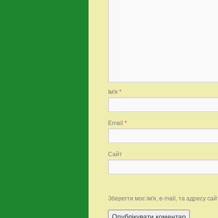
Ім'я
*
Email
*
Сайт
Зберегти моє ім'я, e-mail, та адресу с