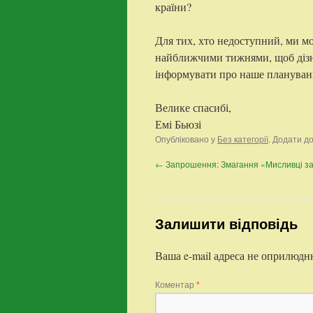
країни?
Для тих, хто недоступний, ми м
найближчими тижнями, щоб дізнат
інформувати про наше плануван
Велике спасибі,
Емі Бьюзі
Опубліковано у
Без категорії
. Додати д
←
Запрошення: Змагання «Мисливці з
Залишити відповідь
Ваша e-mail адреса не оприлюдн
Коментар
*