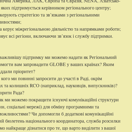
внічна Америка, ЛАК, Європа та Євразія, NENA, Азіатсько-
 яких підтримується керівником регіонального центру;
 керують стратегією та зв’язками з регіональними
ливостями;
ка керує міжрегіональною діяльністю та напрямками роботи;
овує всі регіони, включаючи зв’язок і службу підтримки.
йважливішу підтримку ми можемо надати як Регіональний
омогти вам запровадити GLOBE у ваших країнах? Яким
іддали пріоритет?
 кого ми повинні запросити до участі в Раді, окрім
ах та колишніх RCO (наприклад, науковців, випускників)?
орити Рада?
 як ми можемо покращити існуючі комунікаційні структури
ин, соціальні мережі) для обміну програмними та
можливостями? Чи допомогли б додаткові комунікаційні
ий бюлетень національного координатора, служба розсилки
о найкраще дізнатися про те, що варто виділити з вашої