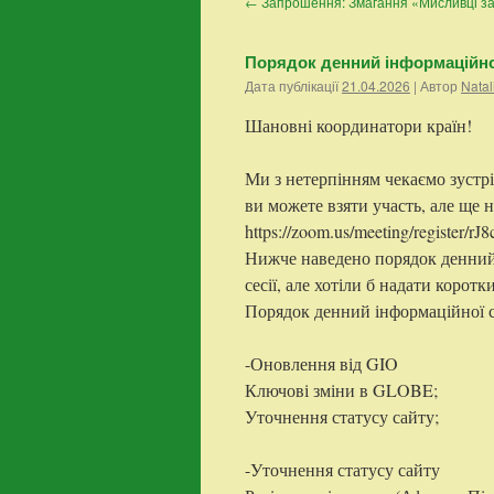
←
Запрошення: Змагання «Мисливці з
контенту
Порядок денний інформаційної
Дата публікації
21.04.2026
| Автор
Natal
Шановні координатори країн!
Ми з нетерпінням чекаємо зустріч
ви можете взяти участь, але ще н
https://zoom.us/meeting/register/
Нижче наведено порядок денний
сесії, але хотіли б надати коротк
Порядок денний інформаційної с
-Оновлення від GIO
Ключові зміни в GLOBE;
Уточнення статусу сайту;
-Уточнення статусу сайту