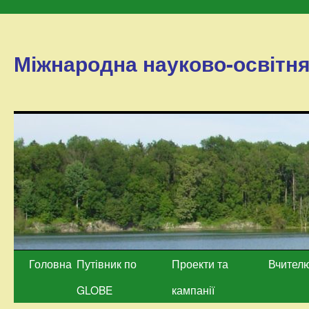
Міжнародна науково-освітн
Перейти
Головна
Путівник по
Проекти та
Вчител
до
GLOBE
кампанії