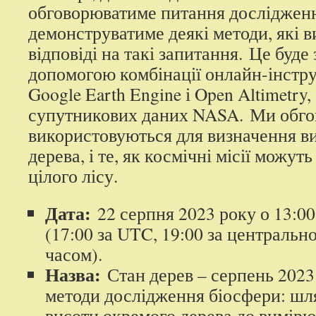
обговорюватиме питання дослідженн
демонструватиме деякі методи, які 
відповіді на такі запитання. Це буде
допомогою комбінації онлайн-інстру
Google Earth Engine і Open Altimetry,
супутникових даних NASA. Ми обго
використовуються для визначення в
дерева, і те, як космічні місії можут
цілого лісу.
Дата:
22 серпня 2023 року о 13:00
(17:00 за UTC, 19:00 за централь
часом).
Назва:
Стан дерев – серпень 2023
методи дослідження біосфери: шл
висоти окремого дерева до вимірю