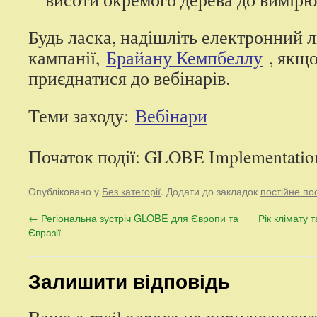
Будь ласка, надішліть електронний 
кампанії,
Брайану Кемпбеллу
, якщо
приєднатися до вебінарів.
Теми заходу:
Вебінари
Початок події: GLOBE Implementation
Опубліковано у
Без категорії
. Додати до закладок
постійне п
←
Регіональна зустріч GLOBE для Європи та
Рік клімату 
Євразії
Залишити відповідь
Ваша e-mail адреса не оприлюднюва