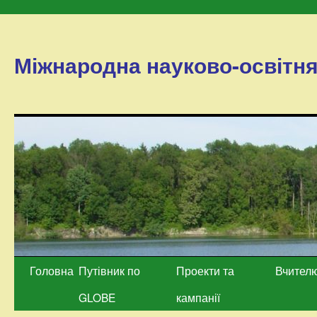
Міжнародна науково-освітн
Перейти
Головна
Путівник по
Проекти та
Вчител
до
GLOBE
кампанії