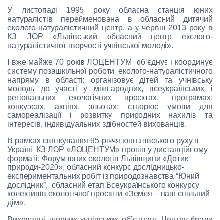
У листопаді 1995 року обласна станція юних
натуралістів перейменована в обласний дитячий
еколого-натуралістичний центр, а у червні 2013 року в
КЗ ЛОР «Львівський обласний центр еколого-
натуралістичної творчості учнівської молоді».
І вже майже 70 років ЛОЦЕНТУМ об’єднує і координує
систему позашкільної роботи еколого-натуралістичного
напряму в області; організовує дітей та учнівську
молодь до участі у міжнародних, всеукраїнських і
регіональних екологічних проєктах, програмах,
конкурсах, акціях, зльотах; створює умови для
самореалізації і розвитку природних нахилів та
інтересів, індивідуальних здібностей вихованців.
В рамках святкування 95-річчя юннатівського руху в
Україні КЗ ЛОР «ЛОЦЕНТУМ» провів у дистанційному
форматі: Форум юних екологів Львівщини «Дотик
природи-2020», обласний конкурс дослідницько-
експериментальних робіт із природознавства “Юний
дослідник”, обласний етап Всеукраїнського конкурсу
колективів екологічної просвіти «Земля – наш спільний
дім».
Вихованці творчих учнівських об’єднань Центру брали