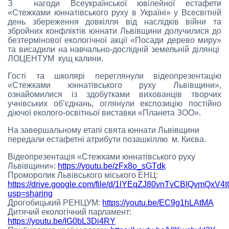
З нагоди Всеукраїнської ювілейної естафети
«Стежками юннатівського руху в Україні» у Всесвітній
день збереження довкілля від наслідків війни та
збройних конфліктів юннати Львівщини долучилися до
безтермінової екологічної акції «Посади дерево миру»
та висадили на навчально-дослідній земельній ділянці
ЛОЦЕНТУМ кущ калини.
Гості та школярі переглянули відеопрезентацію
«Стежками юннатівського руху Львівщини»,
ознайомилися із здобутками вихованців творчих
учнівських об’єднань, оглянули експозицію постійно
діючої еколого-освітньої виставки «Планета ЗОО».
На завершальному етапі свята юннати Львівщини
передали естафетні атрибути позашкіллю м. Києва.
Відеопрезентація «Стежками юннатівського руху
Львівщини»:
https://youtu.be/zFx8o_sGTdk
Проморолик Львівського міського ЕНЦ:
https://drive.google.com/file/d/1lYEqZJ80vnTvCBIQvmQxV4
usp=sharing
Дрогобицький РЕНЦУМ:
https://youtu.be/EC9g1hLAtMA
Дитячий екологічний парламент:
https://youtu.be/IG0bL3Di4RY