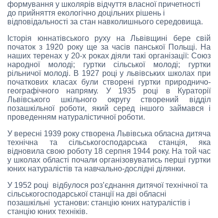
формування у школярів відчуття власної причетності
до прийняття екологічно доцільних рішень і
відповідальності за стан навколишнього середовища.
Історія юннатівського руху на Львівщині бере свій
початок з 1920 року ще за часів панської Польщі. На
наших теренах у 20-х роках діяли такі організації: Союз
народної молоді; гуртки сільської молоді; гуртки
рільничої молоді. В 1927 році у львівських школах при
початкових класах були створені гуртки природничо-
географічного напряму. У 1935 році в Кураторії
Львівського шкільного округу створений відділ
позашкільної роботи, який серед іншого займався і
проведенням натуралістичної роботи.
У вересні 1939 року створена Львівська обласна дитяча
технічна та сільськогосподарська станція, яка
відновила свою роботу 18 серпня 1944 року. На той час
у школах області почали організовуватись перші гуртки
юних натуралістів та навчально-дослідні ділянки.
У 1952 році відбулося роз’єднання дитячої технічної та
сільськогосподарської станції на дві обласні
позашкільні установи: станцію юних натуралістів і
станцію юних техніків.