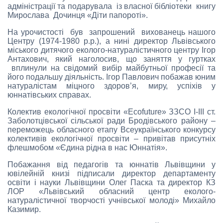
адміністрації та подарувала із власної бібліотеки книгу
Мирослава Дочинця «Діти папороті».
На урочистості був запрошений вихованець нашого
Центру (1974-1980 р.р.), а нині директор Львівського
міського дитячого еколого-натуралістичного центру Ігор
Антахович, який наголосив, що заняття у гуртках
вплинули на свідомий вибір майбутньої професії та
його подальшу діяльність. Ігор Павлович побажав юним
натуралістам міцного здоров’я, миру, успіхів у
юннатівських справах.
Колектив екологічної просвіти «Ecofuture» ЗЗСО І-ІІІ ст.
Заболотцівської сільської ради Бродівського району –
переможець обласного етапу Всеукраїнського конкурсу
колективів екологічної просвіти – привітав присутніх
флешмобом «Єдина рідна в нас Юннатія».
Побажання від педагогів та юннатів Львівщини у
ювілейній книзі підписали директор департаменту
освіти і науки Львівщини Олег Паска та директор КЗ
ЛОР «Львівський обласний центр еколого-
натуралістичної творчості учнівської молоді» Михайло
Казимир.