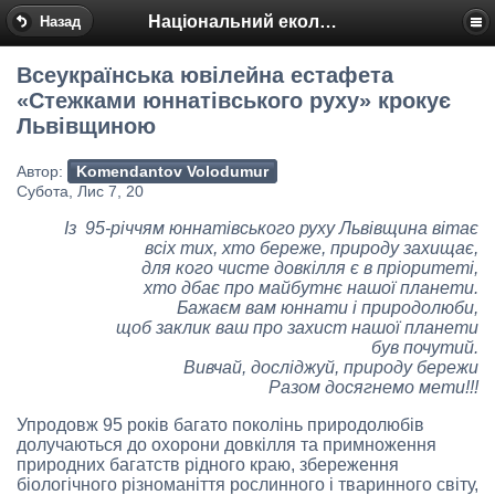
Національний еколого-натуралістичний центр
Назад
Всеукраїнська ювілейна естафета
«Стежками юннатівського руху» крокує
Львівщиною
Автор:
Komendantov Volodumur
Субота, Лис 7, 20
Із 95-річчям юннатівського руху Львівщина вітає
всіх тих, хто береже, природу захищає,
для кого чисте довкілля є в пріоритеті,
хто дбає про майбутнє нашої планети.
Бажаєм вам юннати і природолюби,
щоб заклик ваш про захист нашої планети
був почутий.
Вивчай, досліджуй, природу бережи
Разом досягнемо мети!!!
Упродовж 95 років багато поколінь природолюбів
долучаються до охорони довкілля та примноження
природних багатств рідного краю, збереження
біологічного різноманіття рослинного і тваринного світу,