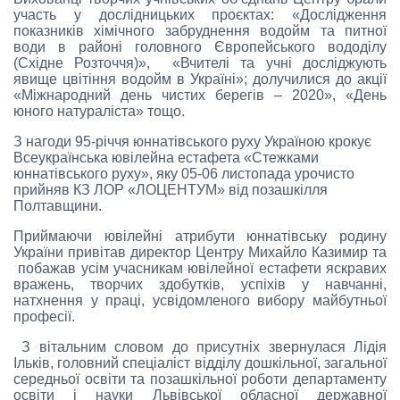
участь у дослідницьких проєктах: «Дослідження
показників хімічного забруднення водойм та питної
води в районі головного Європейського вододілу
(Східне Розточчя)», «Вчителі та учні досліджують
явище цвітіння водойм в Україні»; долучилися до акції
«Міжнародний день чистих берегів – 2020», «День
юного натураліста» тощо.
З нагоди 95-річчя юннатівського руху Україною крокує
Всеукраїнська ювілейна естафета «Стежками
юннатівського руху», яку 05-06 листопада урочисто
прийняв КЗ ЛОР «ЛОЦЕНТУМ» від позашкілля
Полтавщини.
Приймаючи ювілейні атрибути юннатівську родину
України привітав директор Центру Михайло Казимир та
побажав усім учасникам ювілейної естафети яскравих
вражень, творчих здобутків, успіхів у навчанні,
натхнення у праці, усвідомленого вибору майбутньої
професії.
З вітальним словом до присутніх звернулася Лідія
Ільків, головний спеціаліст відділу дошкільної, загальної
середньої освіти та позашкільної роботи департаменту
освіти і науки Львівської обласної державної