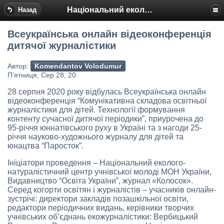
Національний еколого-натуралістичний центр
Назад
Всеукраїнська онлайн відеоконференція
дитячої журналістики
Автор:
Komendantov Volodumur
П’ятниця, Сер 28, 20
28 серпня 2020 року відбулась Всеукраїнська онлайн
відеоконференція “Комунікативна складова освітньої
журналістики для дітей. Технології формування
контенту сучасної дитячої періодики”, приурочена до
95-річчя юннатівського руху в Україні та з нагоди 25-
річчя науково-художнього журналу для дітей та
юнацтва “Паросток”.
Ініціатори проведення – Національний еколого-
натуралістичний центр учнівської молоді МОН України,
Видавництво “Освіта України”, журнал «Колосок».
Серед когорти освітян і журналістів – учасників онлайн-
зустрічі: директори закладів позашкільної освіти,
редактори періодичних видань, керівники творчих
учнівських об’єднань екожурналістики: Вербицький