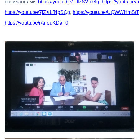
посиланнями:
https://youtu.be/TiflzSVpx4g
,
https://youtu.b
https://youtu.be/7jZXLfNpSQg
,
https://youtu.be/UQWWHmSt
https://youtu.be/rAireuKDaF0
.