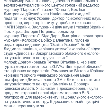
Володимир Валентинович, директор Національного
еколого-натуралістичного центру, головний редактор
журналу “Паросток” і газети “Юннат”; Бех Іван
Дмитрович, дійсний член Національної академії
педагогічних наук України, доктор психологічних наук,
професор, директор Інституту проблем виховання
НАПН України, Заслужений діяч науки і техніки України;
Петлицька Вікторія Петрівна, редактор
журналу “Паросток”; Біда Дарія Дмитрівна, редакторка
журналу «Колосок»; Бойко Валентина, головна
редакторка видавництва “Освіта України”; Бокій
Людмила Іванівна, керівник дитячої екологічної відео
студії «Дивосвіт» Закарпатського обласного еколого-
натуралістичного центру учнівської
молоді; Драгомирецька Тетяна Віталіївна, керівник
гуртка медіа грамотності «ZLIVA» Вінницької обласної
станції юних натуралістів; Романченко Вікторія Юріївна,
керівник творчого учнівського об’єднання медіа
платформи «Дитяча планета ЗМІ» Дитячого естетико-
натуралістичного центру «Камелія» м. Бровари
Київської області. Учасникам відеоконференції були
продемонстровані перші відеоматеріали з Веб-
платформи для відеоконтенту Національного еколого-
натуралістичного центру. Відеозапис онлайн-зустрічі
можна переглянути за