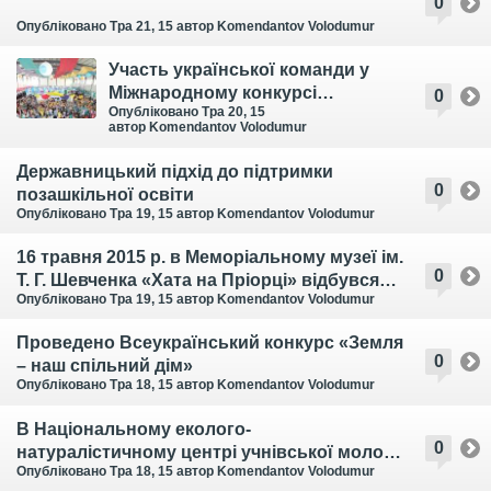
0
Опубліковано Тра 21, 15
автор Komendantov Volodumur
Участь української команди у
Міжнародному конкурсі
0
Опубліковано Тра 20, 15
«INFOMATRIX-2015»
автор Komendantov Volodumur
Державницький підхід до підтримки
0
позашкільної освіти
Опубліковано Тра 19, 15
автор Komendantov Volodumur
16 травня 2015 р. в Меморіальному музеї ім.
0
Т. Г. Шевченка «Хата на Пріорці» відбувся
Опубліковано Тра 19, 15
автор Komendantov Volodumur
фестиваль «Музейний простір-творчий
простір»
Проведено Всеукраїнський конкурс «Земля
0
– наш спільний дім»
Опубліковано Тра 18, 15
автор Komendantov Volodumur
В Національному еколого-
0
натуралістичному центрі учнівської молоді
Опубліковано Тра 18, 15
автор Komendantov Volodumur
відбулась Всеукраїнська науково-