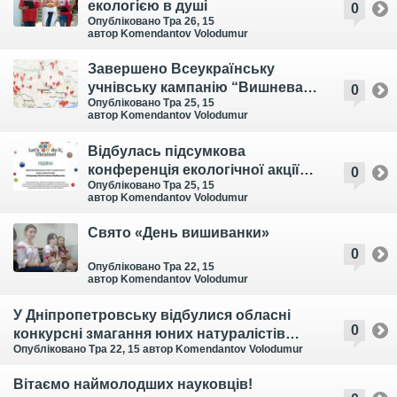
екологією в душі
0
Опубліковано Тра 26, 15
автор Komendantov Volodumur
Завершено Всеукраїнську
учнівську кампанію “Вишнева
0
Опубліковано Тра 25, 15
Україна”
автор Komendantov Volodumur
Відбулась підсумкова
конференція екологічної акції
0
Опубліковано Тра 25, 15
«Зробимо Україну чистою!-2015»
автор Komendantov Volodumur
— «Let’s Do It, Uraine!»
Свято «День вишиванки»
0
Опубліковано Тра 22, 15
автор Komendantov Volodumur
У Дніпропетровську відбулися обласні
0
конкурсні змагання юних натуралістів
Опубліковано Тра 22, 15
автор Komendantov Volodumur
„Знаю, вмію, дію – 2015”
Вітаємо наймолодших науковців!