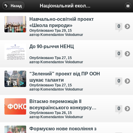
Національний еколого-натуралістичний центр
Назад
Навчально-освітній проект
«Школа природи»
0
Опубліковано Тра 29, 15
автор Komendantov Volodumur
До 90-рыччя НЕНЦ
0
Опубліковано Тра 27, 15
автор Komendantov Volodumur
“Зелений” проект від ПР ООН
шукає таланти
0
Опубліковано Тра 27, 15
автор Komendantov Volodumur
Вітаємо переможців II
всеукраїнського конкурсу
0
Опубліковано Тра 26, 15
«ЕКОклас»
автор Komendantov Volodumur
Формуємо нове покоління з