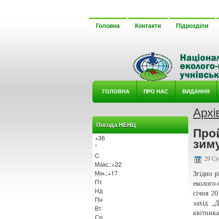
Головна
Контакти
Підрозділи
ГОЛОВНА
ΠРО НАС
ВИДАННЯ
Архі
У ГУРТ
Погода НЕНЦ
Про
+
36
зим
°
C
29 Січ
Макс.:
+
22
Мін.:
+
17
Згідно 
Пт
еколого
Нд
січня 2
Пн
захід „
Вт
квітника
Ср