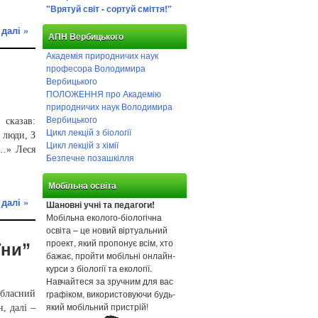
"Врятуй світ - сортуй сміття!"
 далі »
АПН Вербицького
Академія природничих наук
професора Володимира
Вербицького
ПОЛОЖЕННЯ про Академію
природничих наук Володимира
Вербицького
сказав:
Цикл лекцій з біології
 люди, З
Цикл лекцій з хімії
!…» Леся
Безпечне позашкілля
Мобільна освіта
 далі »
Шановні учні та педагоги!
Мобільна еколого-біологічна
освіта – це новий віртуальний
проект, який пропонує всім, хто
їни”
бажає, пройти мобільні онлайн-
курси з біології та екології.
Навчайтеся за зручним для вас
графіком, використовуючи будь-
обласний
який мобільний пристрій!
, далі –