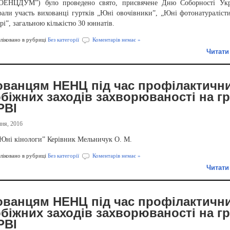
ЕНЦДУМ”) було проведено свято, присвячене Дню Соборності Укр
брали участь вихованці гуртків „Юні овочівники”, „Юні фотонатураліст
рі”, загальною кількістю 30 юннатів.
іковано в рубриці
Без категорії
Коментарів немає »
Читати
ованцям НЕНЦ під час профілактичн
біжних заходів захворюваності на г
РВІ
ня, 2016
“Юні кінологи” Керівник Мельничук О. М.
іковано в рубриці
Без категорії
Коментарів немає »
Читати
ованцям НЕНЦ під час профілактичн
біжних заходів захворюваності на г
РВІ