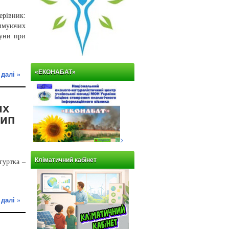
ерівник:
зимуючих
ауни при
«ЕКОНАБАТ»
 далі »
их
рип
>
Кліматичний кабінет
гуртка –
 далі »