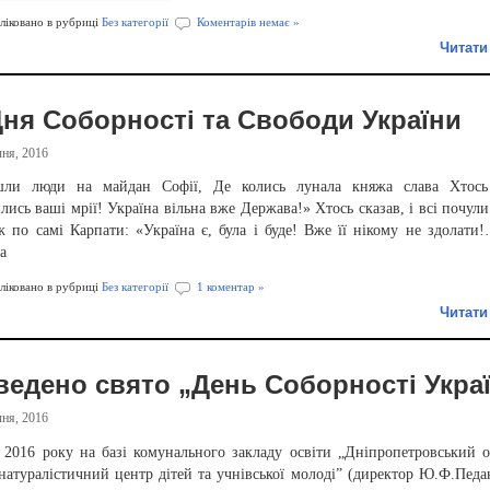
іковано в рубриці
Без категорії
Коментарів немає »
Читати
ня Соборності та Свободи України
ня, 2016
и люди на майдан Софії, Де колись лунала княжа слава Хтось 
ись ваші мрії! Україна вільна вже Держава!» Хтось сказав, і всі почули
ж по самі Карпати: «Україна є, була і буде! Вже її нікому не здолати
а
іковано в рубриці
Без категорії
1 коментар »
Читати
ведено свято „День Соборності Укра
ня, 2016
я 2016 року на базі комунального закладу освіти „Дніпропетровський 
натуралістичний центр дітей та учнівської молоді” (директор Ю.Ф.Педан