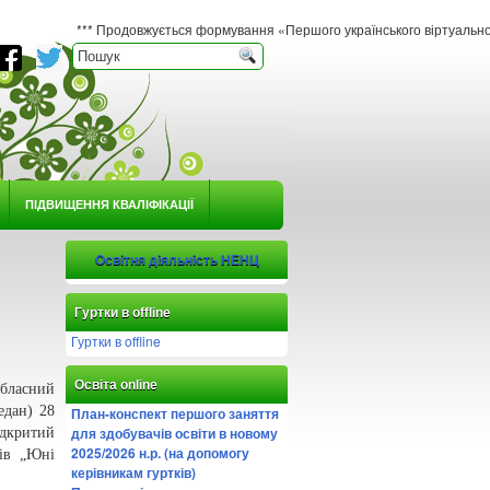
*** Продовжується формування «Першого українського віртуального гербарію юн
ПІДВИЩЕННЯ КВАЛІФІКАЦІЇ
Освітня діяльність НЕНЦ
Гуртки в offline
Гуртки в offline
Освіта online
обласний
едан) 28
План-конспект першого заняття
для здобувачів освіти в новому
ідкритий
2025/2026 н.р. (на допомогу
ків „Юні
керівникам гуртків)