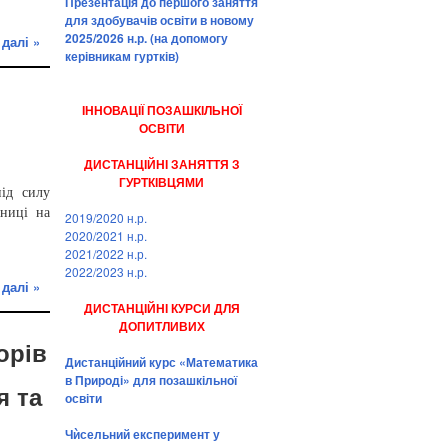
Презентація до першого заняття
для здобувачів освіти в новому
2025/2026 н.р. (на допомогу
 далі »
керівникам гуртків)
ІННОВАЦІЇ ПОЗАШКІЛЬНОЇ
ОСВІТИ
ДИСТАНЦІЙНІ ЗАНЯТТЯ З
ГУРТКІВЦЯМИ
ід силу
вниці на
2019/2020 н.р.
2020/2021 н.р.
2021/2022 н.р.
2022/2023 н.р.
 далі »
ДИСТАНЦІЙНІ КУРСИ ДЛЯ
ДОПИТЛИВИХ
орів
Дистанційний курс «Математика
в Природі» для позашкільної
я та
освіти
Чѝсельний експеримент у