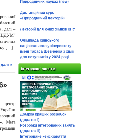
Природничих науках (new)
Дистанційний курс
овської
«Природничий лекторій»
обласний
Лекторій для юних хіміків КНУ
, далі –
ЕНЦДУМ”
Олімпіада Київського
істичних
національного університету
тку […]
імені Тараса Шевченка з хімії
для вступників у 2024 році
 далі »
Інтегровані заняття
6»
й центр
 України
Добірка кращих розробок
ародний
(додаток І)
». Мета
Розробки інтегрованих занять
 громади
(додаток ІІ)
Інтегроване кейс-заняття