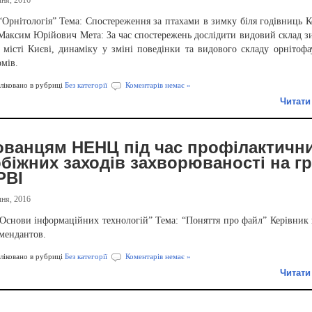
“Орнітологія” Тема: Спостереження за птахами в зимку біля годівниць К
Максим Юрійович Мета: За час спостережень дослідити видовий склад 
у місті Києві, динаміку у зміні поведінки та видового складу орнітоф
рмів.
іковано в рубриці
Без категорії
Коментарів немає »
Читати
ованцям НЕНЦ під час профілактичн
біжних заходів захворюваності на г
РВІ
ня, 2016
“Основи інформаційних технологій” Тема: “Поняття про файл” Керівник 
мендантов.
іковано в рубриці
Без категорії
Коментарів немає »
Читати