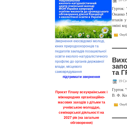
Гурток: 
Онанко 
птахів 
зміні ко
Опубл
Звернення екосвідомої молоді,
юних природоохоронців та
педагогів закладів позашкільної
освіти еколого-натуралістичного
Вих
профілю до органів державної
запо
влади, місцевого
та Г
самоврядування
підтримати звернення
19 Січ
Гурток 
Проєкт Плану всеукраїнських і
В. Ф. Ко
міжнародних організаційно-
масових заходів з дітьми та
Опубл
учнівською молоддю,
семінарської діяльності на
2027 рік (на загальне
обговорення)