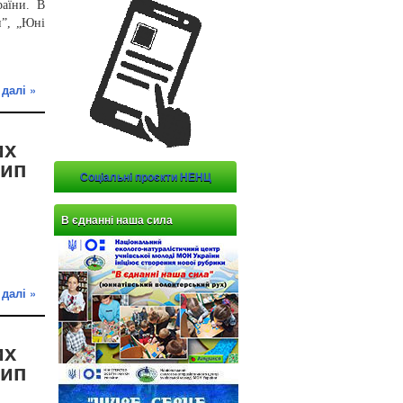
аїни. В
и”, „Юні
 далі »
их
рип
Соціальні проєкти НЕНЦ
В єднанні наша сила
 далі »
их
рип