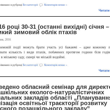
іковано в рубриці
Без категорії
Коментарів немає »
Читати
16 році 30-31 (останні вихідні) січня –
кий зимовий облік птахів
ня, 2016
имовій події можуть брати участь усі бажаючі – адже кожному п
увати кількість і види птахів, побачених протягом години біля годі
, в міському саду, сквері чи міській водоймі.
іковано в рубриці
Без категорії
Коментарів немає »
Читати
ведено обласний семінар для директ
шкільних еколого-натуралістичних
альних закладів області „Плануванн
ізація освітньої траєкторії розвитку
сного позашкільного закладу”