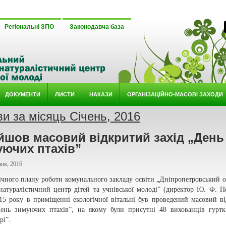
Регіональні ЗПО
Законодавча база
ДОКУМЕНТИ
ЛИСТИ
НАКАЗИ
ОРГАНІЗАЦІЙНО-МАСОВІ ЗАХОДИ
ви за місяць Січень, 2016
йшов масовий відкритий захід „День
уючих птахів”
ня, 2016
річного плану роботи комунального закладу освіти „Дніпропетровський 
-натуралістичний центр дітей та учнівської молоді” (директор Ю. Ф. П
015 року в приміщенні екологічної вітальні був проведений масовий в
День зимуючих птахів”, на якому були присутні 48 вихованців гурт
рі”.