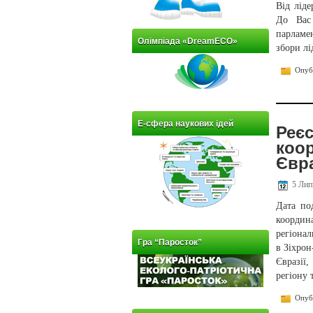
Від лід
До Вас 
парламе
Олімпіада «DreamECO»
збори лі
Опубл
Е-сфера наукових ідей
Реєс
коо
Євра
5 Лип
Дата по
координ
регіонал
Гра “Паросток”
в Зіхрон
Євразії
регіону 
Опубл