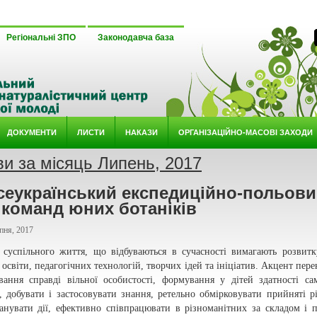
Регіональні ЗПО
Законодавча база
ДОКУМЕНТИ
ЛИСТИ
НАКАЗИ
ОРГАНІЗАЦІЙНО-МАСОВІ ЗАХОДИ
ви за місяць Липень, 2017
сеукраїнський експедиційно-польов
 команд юних ботаніків
пня, 2017
успільного життя, що відбуваються в сучасності вимагають розвит
 освіти, педагогічних технологій, творчих ідей та ініціатив. Акцент пере
вання справді вільної особистості, формування у дітей здатності са
, добувати і застосовувати знання, ретельно обмірковувати прийняті р
ланувати дії, ефективно співпрацювати в різноманітних за складом і 