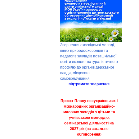
Звернення екосвідомої молоді,
юних природоохоронців та
педагогів закладів позашкільної
освіти еколого-натуралістичного
профілю до органів державної
влади, місцевого
самоврядування
підтримати звернення
Проєкт Плану всеукраїнських і
міжнародних організаційно-
масових заходів з дітьми та
учнівською молоддю,
семінарської діяльності на
2027 рік (на загальне
обговорення)