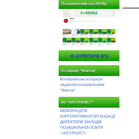
Позашкільний хаб НЕНЦ
КО ДИРЕКТОРІВ ЗПО
Асоціація “Фактор”
Всеукраїнська асоціація
педагогів-позашкільників
"Фактор"
КО “НАТУРАЛІСТ”
МЕМОРАНДУМ
КОРПОРАТИВНОЇ ОРГАНІЗАЦІЇ
ДИРЕКТОРІВ ЗАКЛАДІВ
ПОЗАШКІЛЬНОЇ ОСВІТИ
«НАТУРАЛІСТ»