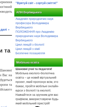
вернення
"Врятуй світ - сортуй сміття!"
огічний
роводить
АПН Вербицького
Академія природничих наук
професора Володимира
Вербицького
 далі »
ПОЛОЖЕННЯ про Академію
природничих наук Володимира
Вербицького
Цикл лекцій з біології
Цикл лекцій з хімії
и та
Безпечне позашкілля
Мобільна освіта
Шановні учні та педагоги!
 Шановні
Мобільна еколого-біологічна
и Вас на
освіта – це новий віртуальний
будеться
проект, який пропонує всім, хто
вропи та
бажає, пройти мобільні онлайн-
ійського
курси з біології та екології.
Навчайтеся за зручним для вас
графіком, використовуючи будь-
який мобільний пристрій!