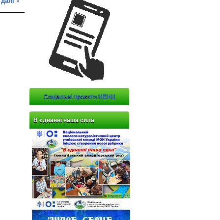
 далі »
Соціальні проєкти НЕНЦ
В єднанні наша сила