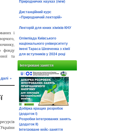
Природничих науках (new)
Дистанційний курс
«Природничий лекторій»
Лекторій для юних хіміків КНУ
ваних і
Олімпіада Київського
орчого,
національного університету
очинку,
імені Тараса Шевченка з хімії
о фонду
для вступників у 2024 році
нної та
Інтегровані заняття
 далі »
ї
Добірка кращих розробок
(додаток І)
Розробки інтегрованих занять
ресурсів
(додаток ІІ)
 України
Інтегроване кейс-заняття