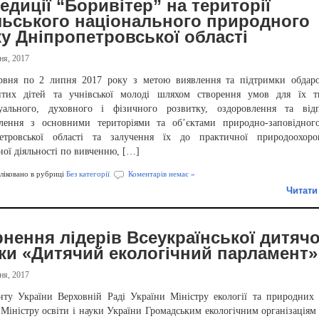
едиції “Боривітер” на території
льського національного природного
у Дніпропетровської області
ня, 2017
рвня по 2 липня 2017 року з метою виявлення та підтримки обдаро
итих дітей та учнівської молоді шляхом створення умов для їх тв
туального, духовного і фізичного розвитку, оздоровлення та відп
лення з основними територіями та об’єктами природно-заповідног
етровської області та залучення їх до практичної природоохоро
ної діяльності по вивченню, […]
іковано в рубриці
Без категорії
Коментарів немає »
Читати
нення лідерів Всеукраїнської дитячо
ки «Дитячий екологічний парламент»
ня, 2017
нту України Верховній Раді України Міністру екології та природних 
Міністру освіти і науки України Громадським екологічним організаціям