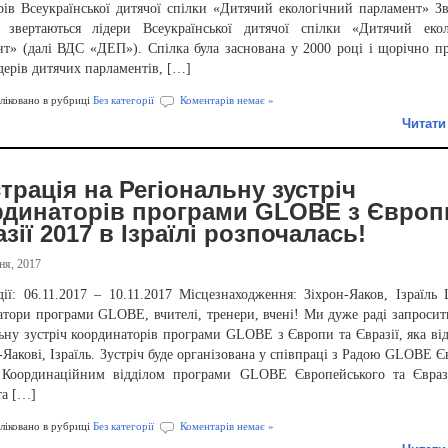
ерів Всеукраїнської дитячої спілки «Дитячий екологічний парламент» З
звертаються лідери Всеукраїнської дитячої спілки «Дитячий екол
нт» (далі ВДС «ДЕП»). Спілка була заснована у 2000 році і щорічно п
дерів дитячих парламентів, […]
іковано в рубриці
Без категорії
Коментарів немає »
Читати
трація на Регіональну зустріч
рдинаторів програми GLOBE з Європ
зії 2017 в Ізраїлі розпочалась!
ня, 2017
дії: 06.11.2017 – 10.11.2017 Місцезнаходження: Зіхрон-Яаков, Ізраїль
атори програми GLOBE, вчителі, тренери, вчені! Ми дуже раді запросит
ьну зустріч координаторів програми GLOBE з Європи та Євразії, яка від
-Яакові, Ізраїль. Зустріч буде організована у співпраці з Радою GLOBE Є
, Координаційним відділом програми GLOBE Європейського та Євраз
та […]
іковано в рубриці
Без категорії
Коментарів немає »