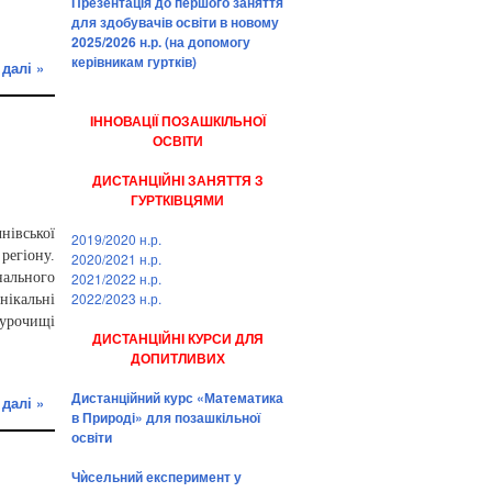
Презентація до першого заняття
для здобувачів освіти в новому
2025/2026 н.р. (на допомогу
керівникам гуртків)
 далі »
ІННОВАЦІЇ ПОЗАШКІЛЬНОЇ
ОСВІТИ
ДИСТАНЦІЙНІ ЗАНЯТТЯ З
ГУРТКІВЦЯМИ
нівської
2019/2020 н.р.
регіону.
2020/2021 н.р.
ального
2021/2022 н.р.
2022/2023 н.р.
ікальні
 урочищі
ДИСТАНЦІЙНІ КУРСИ ДЛЯ
ДОПИТЛИВИХ
Дистанційний курс «Математика
 далі »
в Природі» для позашкільної
освіти
Чѝсельний експеримент у