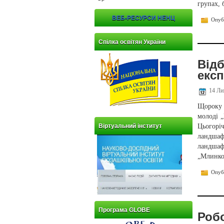
групах,
ВЕБ-РЕСУРСИ НЕНЦ
Опубл
Спілка освітян України
Від
екс
14 Ли
Щороку 
молоді 
Цьогорі
Віртуальний інститут
ландшаф
ландшаф
„Млинков
Опубл
Програма GLOBE
Робо