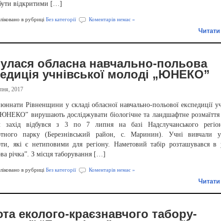
 бути відкритими […]
іковано в рубриці
Без категорії
Коментарів немає »
Читати
булася обласна навчально-польова
педиція учнівської молоді „ЮНЕКО”
пня, 2017
юннати Рівненщини у складі обласної навчально-польової експедиції уч
„ЮНЕКО” вирушають досліджувати біологічне та ландшафтне розмаїття 
ч захід відбувся з 3 по 7 липня на базі Надслучанського регіон
тного парку (Березнівський район, с. Маринин). Учні вивчали ун
ти, які є нетиповими для регіону. Наметовий табір розташувався в
а річка”. З місця таборування […]
іковано в рубриці
Без категорії
Коментарів немає »
Читати
та еколого-краєзнавчого табору-