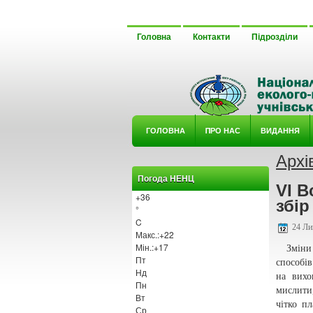
Головна
Контакти
Підрозділи
ГОЛОВНА
ΠРО НАС
ВИДАННЯ
Архі
У ГУРТ
Погода НЕНЦ
VI В
+
36
збір
°
C
24 Ли
Макс.:
+
22
Мін.:
+
17
Зміни с
Пт
способів
Нд
на вихо
Пн
мислити
Вт
чітко п
Ср