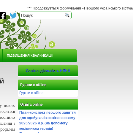
*** Продовжується формування «Першого українського віртуального гербарі
ПІДВИЩЕННЯ КВАЛІФІКАЦІЇ
Освітня діяльність НЕНЦ
ий
Гуртки в offline
Гуртки в offline
Освіта online
ку нових
носиться
План-конспект першого заняття
для здобувачів освіти в новому
мостійно
2025/2026 н.р. (на допомогу
ішення і
керівникам гуртків)
профілем