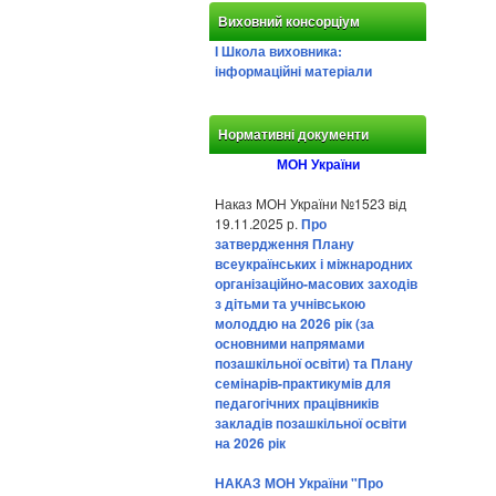
Виховний консорціум
І Школа виховника:
інформаційні матеріали
Нормативні документи
МОН України
Наказ МОН України №1523 від
19.11.2025 р.
Про
затвердження Плану
всеукраїнських і міжнародних
організаційно-масових заходів
з дітьми та учнівською
молоддю на 2026 рік (за
основними напрямами
позашкільної освіти) та Плану
семінарів-практикумів для
педагогічних працівників
закладів позашкільної освіти
на 2026 рік
НАКАЗ МОН України "Про