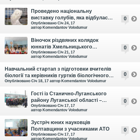
Проведено національну
виставку голубів, яка відбулася
0
Опубліковано Січ 24, 17
під гаслом «Голуб – птах миру в
автор Komendantov Volodumur
Україні»
Віночок різдвяних колядок
юннатів Хмельницького
0
Опубліковано Січ 21, 17
ОЕНЦУМ
автор Komendantov Volodumur
Навчальний стартап з підготовки вчителів
0
біології та керівників гуртків біологічного
Опубліковано Січ 18, 17
автор Komendantov Volodumur
профілю до професійної сертифікації
Гості із Станично-Луганського
району Луганської області –
0
Опубліковано Січ 17, 17
Закарпатський обласний
автор Komendantov Volodumur
еколого-натуралістичний центр
учнівської молоді
Зустріч юних науковців
Полтавщини з учасниками АТО
0
Опубліковано Січ 17, 17
автор Komendantov Volodumur