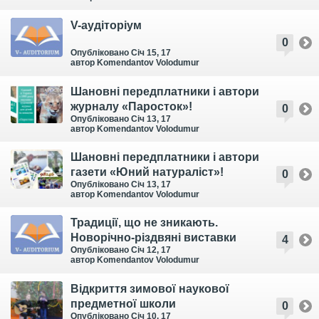
V-аудіторіум
0
Опубліковано Січ 15, 17
автор Komendantov Volodumur
Шановні передплатники і автори
журналу «Паросток»!
0
Опубліковано Січ 13, 17
автор Komendantov Volodumur
Шановні передплатники і автори
газети «Юний натураліст»!
0
Опубліковано Січ 13, 17
автор Komendantov Volodumur
Традиції, що не зникають.
Новорічно-різдвяні виставки
4
Опубліковано Січ 12, 17
автор Komendantov Volodumur
Відкриття зимової наукової
предметної школи
0
Опубліковано Січ 10, 17