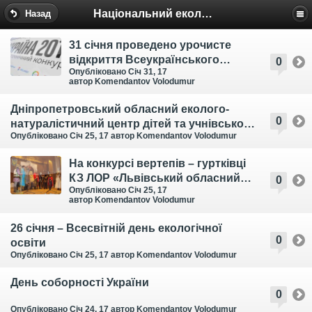
Національний еколого-натуралістичний центр
Назад
31 січня проведено урочисте
відкриття Всеукраїнського
0
Опубліковано Січ 31, 17
конкурсу Intel Еко-Україна 2017
автор Komendantov Volodumur
Дніпропетровський обласний еколого-
0
натуралістичний центр дітей та учнівської
Опубліковано Січ 25, 17
автор Komendantov Volodumur
молоді – Свято Соборності 2017
На конкурсі вертепів – гуртківці
КЗ ЛОР «Львівський обласний
0
Опубліковано Січ 25, 17
центр еколого-натуралістичної
автор Komendantov Volodumur
творчості учнівської молоді»
26 січня – Всесвітній день екологічної
0
освіти
Опубліковано Січ 25, 17
автор Komendantov Volodumur
День соборності України
0
Опубліковано Січ 24, 17
автор Komendantov Volodumur