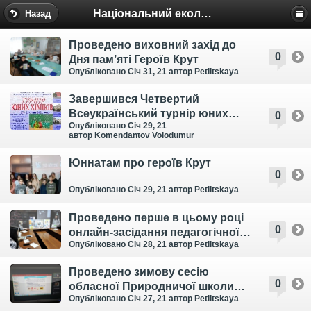
Національний еколого-натуралістичний центр
Назад
Проведено виховний захід до
0
Дня пам’яті Героїв Крут
Опубліковано Січ 31, 21
автор Petlitskaya
Завершився Четвертий
Всеукраїнський турнір юних
0
Опубліковано Січ 29, 21
хіміків імені академіка
автор Komendantov Volodumur
В.В.Скопенка
Юннатам про героїв Крут
0
Опубліковано Січ 29, 21
автор Petlitskaya
Проведено перше в цьому році
0
онлайн-засідання педагогічної
Опубліковано Січ 28, 21
автор Petlitskaya
ради ЗОЕНЦ
Проведено зимову сесію
0
обласної Природничої школи
Опубліковано Січ 27, 21
автор Petlitskaya
учнівської молоді