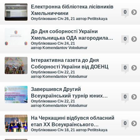
Електронна бібліотека лісівників
0
Хмельниччини
Опубліковано Січ 26, 21
автор Petlitskaya
До Дня соборності України
Хмельницька ОДА нагородила
0
Опубліковано Січ 24, 21
кращі колективи педагогів-
автор Komendantov Volodumur
позашкільників області
Інтерактивна газета до Дня
Соборності України від ДОЕНЦ
0
Опубліковано Січ 22, 21
автор Komendantov Volodumur
Завершився Другий
Всеукраїнський турнір юних
0
Опубліковано Січ 22, 21
біологів “NEOBIO”
автор Komendantov Volodumur
На Черкащині відбувся обласний
0
етап ХХ Всеукраїнського
Опубліковано Січ 18, 21
автор Petlitskaya
конкурсу колективів екологічної
просвіти «Земля – наш спільний