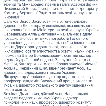
двічі лауреат Державної премії України в галузі науки і
техніки та Міжнародної премії в галузі ядерної фізики;
Чижевський Борис Григорович, керівник секретаріату
Комітету Верховної Ради з питань освіти, науки та
інновацій ;
Сальков Віктор Васильович – в.о. генерального
директора Директорату дошкільної, позашкільної та
інклюзивної освіти Міністерства освіти і науки України;
Середницька Алла Дмитрівна – начальник відділу
позашкільної освіти, виховної роботи Головного
управління дошкільної, позашкільної та інклюзивної
освіти Директорату дошкільної, позашкільної та
інклюзивної освіти Міністерства освіти і науки України;
Громовий Віктор Володимирович, освітній експерт,
відомий український педагог, Заслужений вчитель
України, багаторічний голова Кіровоградської міської
Асоціації керівників шкіл, віце-президент Асоціації
директорів відроджених гімназій України;
Лікарчук Ігор Леонідович, доктор педагогічних наук,
професор, академік, Заслужений працівник освіти
України, директор Українського центру оцінювання
якості освіти;
Бех Іван Дмитрович, дійсний член Національної
академії педагогічних наук України, доктор
психологічних наук, професор, директор Інституту