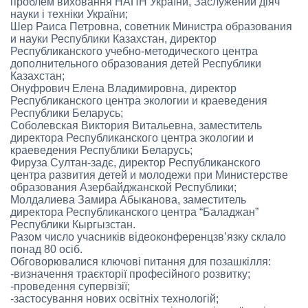
проблем виховання НАПН України, Заслужений діяч
науки і техніки України;
Шер Раиса Петровна, советник Министра образования
и науки Республики Казахстан, директор
Республиканского учебно-методического центра
дополнительного образования детей Республики
Казахстан;
Онуфрович Елена Владимировна, директор
Республиканского центра экологии и краеведения
Республики Беларусь;
Соболевская Виктория Витальевна, заместитель
директора Республиканского центра экологии и
краеведения Республики Беларусь;
Фируза Султан-задє, директор Республиканского
центра развития детей и молодежи при Министерстве
образования Азербайджанской Республики;
Молдалиева Замира Абыканова, заместитель
директора Республиканского центра “Баладжан”
Республики Кыргызстан.
Разом число учасників відеоконференцзв’язку склало
понад 80 осіб.
Обговорювалися ключові питання для позашкілля:
-визначення траєкторії професійного розвитку;
-проведення супервізії;
-застосування нових освітніх технологій;