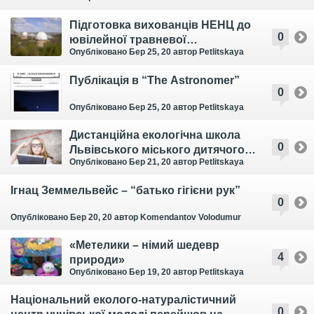
Підготовка вихованців НЕНЦ до
0
ювілейної травневої
Опубліковано Бер 25, 20
автор Petlitskaya
конференції в Астрономічній
обсерваторії
Публікація в “The Astronomer”
0
Опубліковано Бер 25, 20
автор Petlitskaya
Дистанційна екологічна школа
0
Львівського міського дитячого
Опубліковано Бер 21, 20
автор Petlitskaya
еколого-натуралістичного
центру
Ігнац Земмельвейс – “батько гігієни рук”
0
Опубліковано Бер 20, 20
автор Komendantov Volodumur
«Метелики – німий шедевр
4
природи»
Опубліковано Бер 19, 20
автор Petlitskaya
Національний еколого-натуралістичний
0