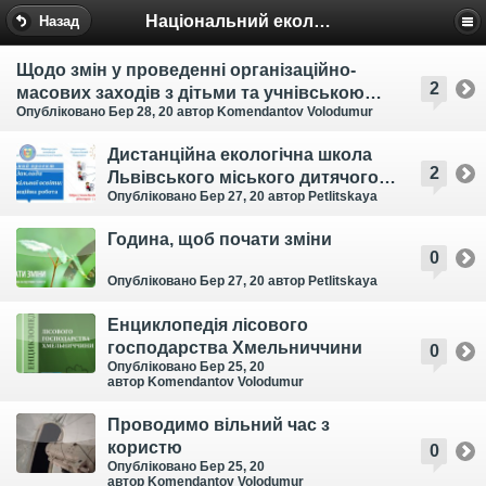
Національний еколого-натуралістичний центр
Назад
Щодо змін у проведенні організаційно-
2
масових заходів з дітьми та учнівською
Опубліковано Бер 28, 20
автор Komendantov Volodumur
молоддю, семінарів-практикумів для
педагогічних працівників закладів
Дистанційна екологічна школа
позашкільної освіти
2
Львівського міського дитячого
Опубліковано Бер 27, 20
автор Petlitskaya
еколого-натуралістичного
центру (день 5 – 8)
Година, щоб почати зміни
0
Опубліковано Бер 27, 20
автор Petlitskaya
Енциклопедія лісового
господарства Хмельниччини
0
Опубліковано Бер 25, 20
автор Komendantov Volodumur
Проводимо вільний час з
користю
0
Опубліковано Бер 25, 20
автор Komendantov Volodumur