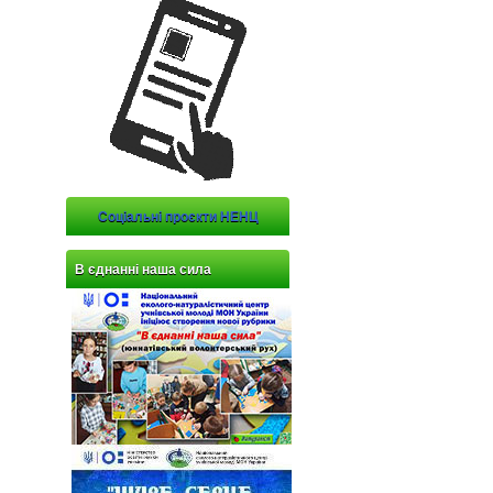
Соціальні проєкти НЕНЦ
В єднанні наша сила