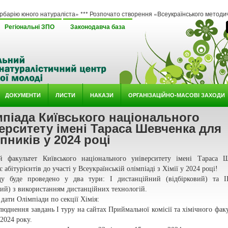
натураліста» *** Розпочато створення «Всеукраїнського методичного онлайн хабу
Регіональні ЗПО
Законодавча база
ДОКУМЕНТИ
ЛИСТИ
НАКАЗИ
ОРГАНІЗАЦІЙНО-МАСОВІ ЗАХОДИ
піада Київського національного
ерситету імені Тараса Шевченка для
пників у 2024 році
й факультет Київського національного університету імені Тараса 
 абітурієнтів до участі у Всеукраїнській олімпіаді з Хімії у 2024 році!
ду буде проведено у два тури: І дистанційний (відбірковий) та І
ий) з використанням дистанційних технологій.
дати Олімпіади по секції Хімія:
юднення завдань І туру на сайтах Приймальної комісії та хімічного факу
 2024 року.