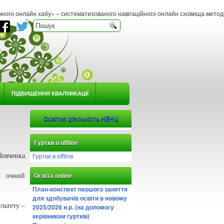
» – систематизованого навігаційного онлайн сховища методичних матеріалів та р
ПІДВИЩЕННЯ КВАЛІФІКАЦІЇ
Освітня діяльність НЕНЦ
Гуртки в offline
Гуртки в offline
Шевченка
І очний
Освіта online
План-конспект першого заняття
для здобувачів освіти в новому
льтету –
2025/2026 н.р. (на допомогу
керівникам гуртків)