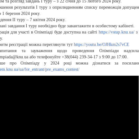
м та розгляд завдань І туру – з 22 січня до 15 лютого 2024 року.
ошення результатів І туру з оприлюдненням списку переможців допущен
о 1 березня 2024 року.
дення ІІ туру – 7 квітня 2024 року.
ані завдання І туру необхідно буде завантажити в особистому кабінеті.
рація для участі в Олімпіаді буде доступна на сайті
https://vstup.knu.ua/
з 
у.
итм реєстрації можна переглянути тут
https://youtu.be/OJHkm2s7vCE
итання та зауваження щодо проведення Олімпіади надсила
mpiada@knu.ua або телефонуйте +38(044) 239-34-17 з 9:00 до 17:00.
ніше про Олімпіаду у 2024 році можна дізнатися за посила
hem.knu.ua/ua/for_entrant/pre_exams_contest/