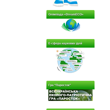
Олімпіада «DreamECO»
Е-сфера наукових ідей
Гра “Паросток”