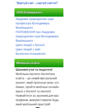
"Врятуй світ - сортуй сміття!"
АПН Вербицького
Академія природничих наук
професора Володимира
Вербицького
ПОЛОЖЕННЯ про Академію
природничих наук Володимира
Вербицького
Цикл лекцій з біології
Цикл лекцій з хімії
Безпечне позашкілля
Мобільна освіта
Шановні учні та педагоги!
Мобільна еколого-біологічна
освіта – це новий віртуальний
проект, який пропонує всім, хто
бажає, пройти мобільні онлайн-
курси з біології та екології.
Навчайтеся за зручним для вас
графіком, використовуючи будь-
який мобільний пристрій!