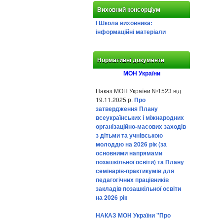
Виховний консорціум
І Школа виховника:
інформаційні матеріали
Нормативні документи
МОН України
Наказ МОН України №1523 від
19.11.2025 р.
Про
затвердження Плану
всеукраїнських і міжнародних
організаційно-масових заходів
з дітьми та учнівською
молоддю на 2026 рік (за
основними напрямами
позашкільної освіти) та Плану
семінарів-практикумів для
педагогічних працівників
закладів позашкільної освіти
на 2026 рік
НАКАЗ МОН України "Про