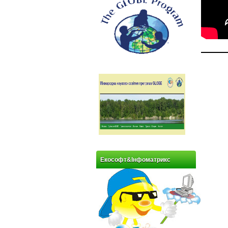
Екософт&Інфоматрикс