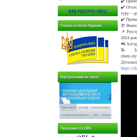
✔️ Прийо
✔️ Огол
ВЕБ-РЕСУРСИ НЕНЦ
туру – д
✔️ Прове
📒 Викон
Спілка освітян України
📌 Реєст
2024 рок
📲 Алгор
📝 Зап
chem.oly
Деталь
https://c
Віртуальний інститут
Програма GLOBE