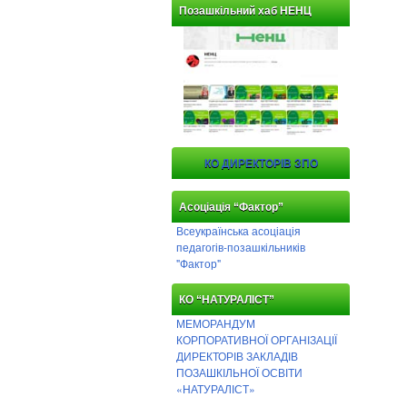
Позашкільний хаб НЕНЦ
КО ДИРЕКТОРІВ ЗПО
Асоціація “Фактор”
Всеукраїнська асоціація
педагогів-позашкільників
"Фактор"
КО “НАТУРАЛІСТ”
МЕМОРАНДУМ
КОРПОРАТИВНОЇ ОРГАНІЗАЦІЇ
ДИРЕКТОРІВ ЗАКЛАДІВ
ПОЗАШКІЛЬНОЇ ОСВІТИ
«НАТУРАЛІСТ»