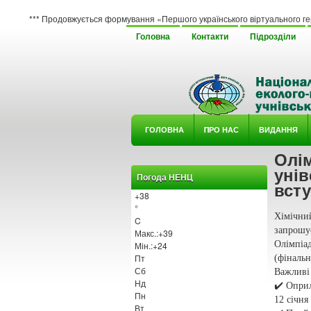
 Продовжується формування «Першого українського віртуального гербарію юного 
Головна
Контакти
Підрозділи
ГОЛОВНА
ΠРО НАС
ВИДАННЯ
Олім
У ГУРТ
унів
Погода НЕНЦ
всту
+
38
°
Хімічни
C
запрошує
Макс.:
+
39
Олімпіа
Мін.:
+
24
Пт
(фінальн
Сб
Важливі 
Нд
✔️ Оприл
Пн
12 січня
Вт