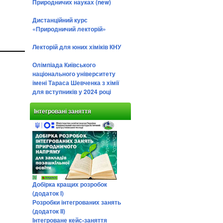
Природничих науках (new)
Дистанційний курс
«Природничий лекторій»
Лекторій для юних хіміків КНУ
Олімпіада Київського
національного університету
імені Тараса Шевченка з хімії
для вступників у 2024 році
Інтегровані заняття
Добірка кращих розробок
(додаток І)
Розробки інтегрованих занять
(додаток ІІ)
Інтегроване кейс-заняття