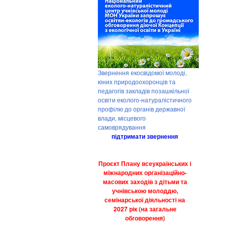
Звернення екосвідомої молоді,
юних природоохоронців та
педагогів закладів позашкільної
освіти еколого-натуралістичного
профілю до органів державної
влади, місцевого
самоврядування
підтримати звернення
Проєкт Плану всеукраїнських і
міжнародних організаційно-
масових заходів з дітьми та
учнівською молоддю,
семінарської діяльності на
2027 рік (на загальне
обговорення)