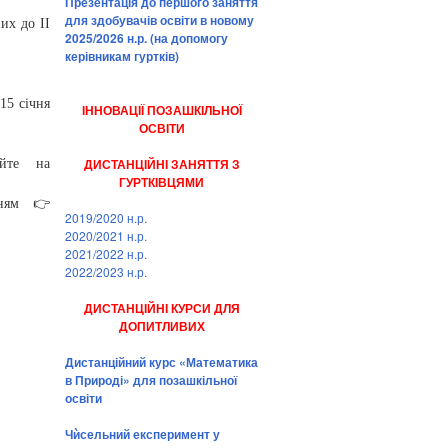
Презентація до першого заняття
для здобувачів освіти в новому
их до ІІ
2025/2026 н.р. (на допомогу
керівникам гуртків)
15 січня
ІННОВАЦІЇ ПОЗАШКІЛЬНОЇ
ОСВІТИ
ДИСТАНЦІЙНІ ЗАНЯТТЯ З
йте на
ГУРТКІВЦЯМИ
нням 👉
2019/2020 н.р.
2020/2021 н.р.
2021/2022 н.р.
2022/2023 н.р.
ДИСТАНЦІЙНІ КУРСИ ДЛЯ
ДОПИТЛИВИХ
Дистанційний курс «Математика
в Природі» для позашкільної
освіти
Чѝсельний експеримент у