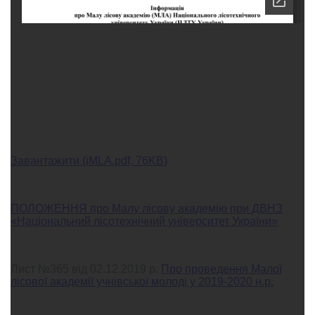
Завантажити (iMLA.pdf, 76KB)
ПОЛОЖЕННЯ про Малу лісову академію при ДВНЗ
«Національний лісотехнічний університет України»
Лист №365 від 02.12.2019 р.
Про проведення Малої
лісової академії учнівської молоді у 2019-2020 н.р.