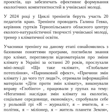
проектів, що забезпечать ефективне формування
екологічних компетентностей в учнівської молоді.
У 2024 році у Циклі тренінгів беруть участь 20
педагогів краю. Тренінги проводить Галина Гевко,
керівник гуртків Тернопільського обласного центру
еколого-натуралістичної творчості учнівської молоді,
тренер з кліматичної освіти.
Учасники тренінгу на даному етапі ознайомились з
базовими поняттями програми, поглибили знання
про клімат, переглянули відеоматеріали про зміни
клімату в Україні за останні 20 років, прослухали
міні-лекції «Що таке «клімат», «Глобальне
потепління», «Парниковий ефект», «Причини змін
клімату і до чого тут люди?», отримали інформаційні
матеріали «Діти проти змін клімату», виконували
вправу «Глобінго» , працювали у групах на тему:
«Негативні наслідки змін клімату на екологію,
соціальне середовище, економіку», спробували себе
у рольовій грі «Я – журналіст, я – вчитель, я –
політик, я – міліонер, я – житель планети Земля»,