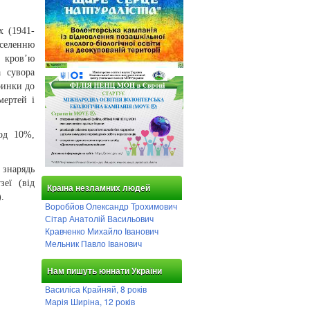
х (1941-
аселенню
і кров’ю
а сувора
ринки до
мертей і
од 10%,
 знарядь
еї (від
Країна незламних людей
.
Воробйов Олександр Трохимович
Сітар Анатолій Васильович
Кравченко Михайло Іванович
Мельник Павло Іванович
Нам пишуть юннати України
Василіса Крайняй, 8 років
Марія Ширіна, 12 років