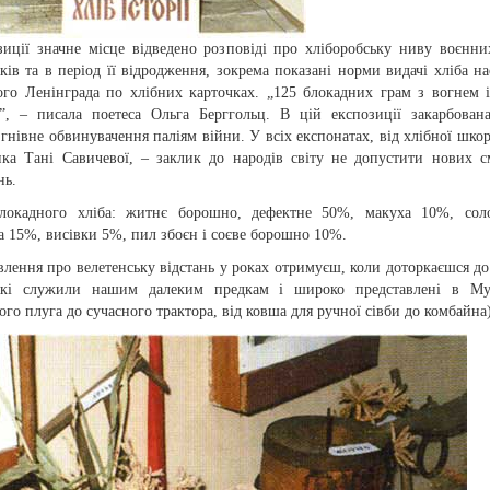
зиції значне місце відведено розповіді про хліборобську ниву воєнни
ків та в період її відродження, зокрема показані норми видачі хліба н
ого Ленінграда по хлібних карточках. „125 блокадних грам з вогнем 
”, – писала поетеса Ольга Берггольц. В цій експозиції закарбован
 гнівне обвинувачення паліям війни. У всіх експонатах, від хлібної шко
ка Тані Савичевої, – заклик до народів світу не допустити нових с
нь.
локадного хліба: житнє борошно, дефектне 50%, макуха 10%, сол
 15%, висівки 5%, пил збоєн і соєве борошно 10%.
влення про велетенську відстань у роках отримуєш, коли доторкаєшся до
які служили нашим далеким предкам і широко представлені в Муз
ого плуга до сучасного трактора, від ковша для ручної сівби до комбайна)