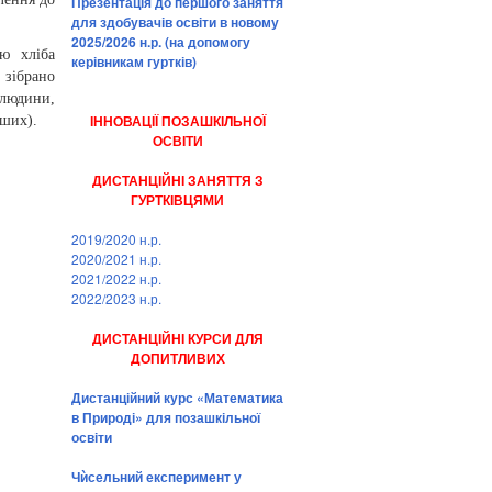
Презентація до першого заняття
для здобувачів освіти в новому
2025/2026 н.р. (на допомогу
ю хліба
керівникам гуртків)
 зібрано
 людини,
ІННОВАЦІЇ ПОЗАШКІЛЬНОЇ
нших).
ОСВІТИ
ДИСТАНЦІЙНІ ЗАНЯТТЯ З
ГУРТКІВЦЯМИ
2019/2020 н.р.
2020/2021 н.р.
2021/2022 н.р.
2022/2023 н.р.
ДИСТАНЦІЙНІ КУРСИ ДЛЯ
ДОПИТЛИВИХ
Дистанційний курс «Математика
в Природі» для позашкільної
освіти
Чѝсельний експеримент у