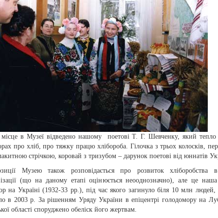
 місце в Музеї відведено нашому поетові Т. Г. Шевченку, який тепло
орах про хліб, про тяжку працю хлібороба. Гілочка з трьох колосків, пер
акитною стрічкою, коровай з тризубом – дарунок поетові від юннатів Ук
зиції Музею також розповідається про розвиток хліборобства в
візації (що на даному етапі оцінюється неооднозначно), але це наша 
р на Україні (1932-33 рр.), під час якого загинуло біля 10 млн людей, 
уло в 2003 р. За рішенням Уряду України в епіцентрі голодомору на Л
кої області споруджено обеліск його жертвам.