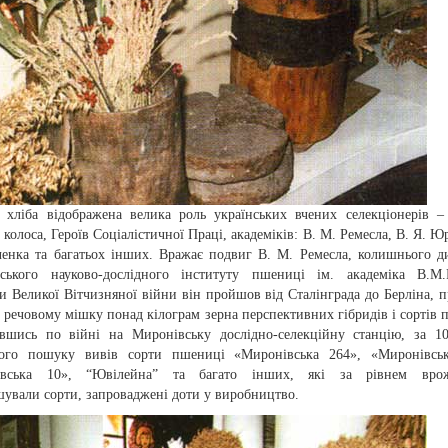
 хліба відображена велика роль українських вчених селекціонерів –
 колоса, Героїв Соціалістичної Праці, академіків: В. М. Ремесла, В. Я. Ю
ченка та багатьох інших. Вражає подвиг В. М. Ремесла, колишнього д
ського науково-дослідного інституту пшениці ім. академіка В.М.Р
и Великої Вітчизняної війни він пройшов від Сталінграда до Берліна, 
 речовому мішку понад кілограм зерна перспективних гібридів і сортів 
вшись по війні на Миронівську дослідно-селекційну станцію, за 1
ого пошуку вивів сорти пшениці «Миронівська 264», «Миронівськ
івська 10», “Ювілейна” та багато інших, які за рівнем врож
шували сорти, запроваджені доти у виробництво.