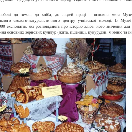
юбові до землі, до хліба, до людей праці – основна мета Музе
льного еколого-натуралістичного центру учнівської молоді. В Музеї
00 експонатів, які розповідають про історію хліба, його значення для
ня основних зернових культур (жита, пшениці, кукурудзи, ячменю та і