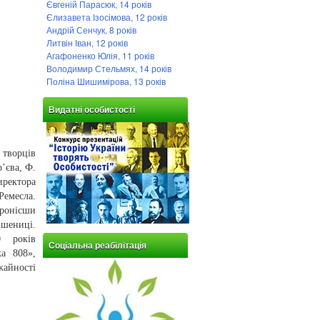
Євгеній Парасюк, 14 років
Єлизавета Ізосімова, 12 років
Андрій Сенчук, 8 років
Литвін Іван, 12 років
Агафоненко Юлія, 11 років
Володимир Стельмях, 14 років
Поліна Шишимірова, 13 років
Видатні особистості
 творців
р’єва, Ф.
иректора
емесла.
пронісши
пшениці.
0 років
Соціальна реабілітація
а 808»,
айності