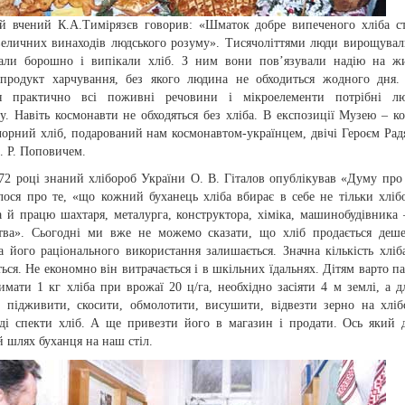
й вчений К.А.Тимірязєв говорив: «Шматок добре випеченого хліба с
величних винаходів людського розуму». Тисячоліттями люди вирощувал
али борошно і випікали хліб. З ним вони пов’язували надію на жи
продукт харчування, без якого людина не обходиться жодного дня.
ся практично всі поживні речовини і мікроелементи потрібні лю
у. Навіть космонавти не обходяться без хліба. В експозиції Музею – к
чорний хліб, подарований нам космонавтом-українцем, двічі Героєм Рад
. Р. Поповичем.
72 році знаний хлібороб України О. В. Гіталов опублікував «Думу про 
лося про те, «що кожний буханець хліба вбирає в себе не тільки хліб
а й працю шахтаря, металурга, конструктора, хіміка, машинобудівника 
ства». Сьогодні ми вже не можемо сказати, що хліб продається деш
а його раціонального використання залишається. Значна кількість хліб
ься. Не економно він витрачається і в шкільних їдальнях. Дітям варто па
мати 1 кг хліба при врожаї 20 ц/га, необхідно засіяти 4 м землі, а д
, підживити, скосити, обмолотити, висушити, відвезти зерно на хліб
ді спекти хліб. А ще привезти його в магазин і продати. Ось який 
 шлях буханця на наш стіл.