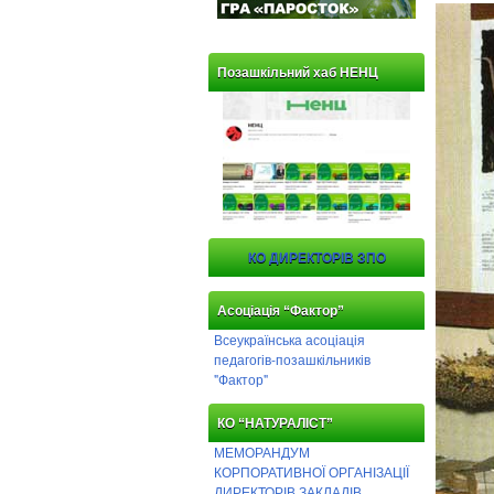
Позашкільний хаб НЕНЦ
КО ДИРЕКТОРІВ ЗПО
Асоціація “Фактор”
Всеукраїнська асоціація
педагогів-позашкільників
"Фактор"
КО “НАТУРАЛІСТ”
МЕМОРАНДУМ
КОРПОРАТИВНОЇ ОРГАНІЗАЦІЇ
ДИРЕКТОРІВ ЗАКЛАДІВ