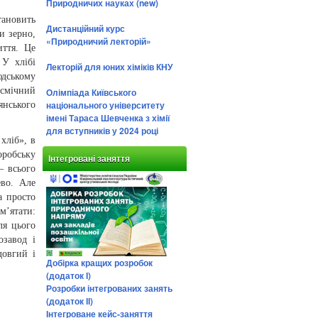
Природничих науках (new)
тановить
Дистанційний курс
и зерно,
«Природничий лекторій»
ття. Це
 У хлібі
Лекторій для юних хіміків КНУ
дському
осмічний
Олімпіада Київського
національного університету
янського
імені Тараса Шевченка з хімії
для вступників у 2024 році
хліб», в
оробську
Інтегровані заняття
– всього
ево. Але
а просто
м’ятати:
ля цього
озавод і
довгий і
Добірка кращих розробок
(додаток І)
Розробки інтегрованих занять
(додаток ІІ)
Інтегроване кейс-заняття