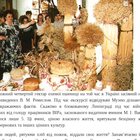
ожний четвертий гектар озимої пшениці на той час в Україні засіяний 
виведених В. М. Ремеслом. Під час екскурсії відвідувачі Музею дізнаю
вражаючих фактів. Скажімо в блокованому Ленінграді під час вій
их від голоду працівників ВІРа, заснованого видатним вченим М. І. Ва
ося лише 5. Ці вчені, ціною власного життя, врятували безцінну 
зернових та інших цінних культур.
ки людей, рятуючи хліб від пожеж, віддали своє життя? Запам’ятаємо ї