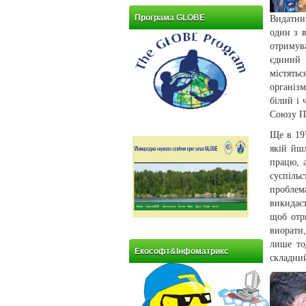
Програма GLOBE
Видатни
один з 
отримув
єдиний 
містять
організм
білий і 
Союзу П
Ще в 19
якій йш
працю, 
суспіль
проблем
викидаєт
щоб отри
виорати
лише то
Екософт&Інфоматрикс
складний