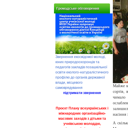
Громадське обговорення
Звернення екосвідомої молоді,
юних природоохоронців та
педагогів закладів позашкільної
освіти еколого-натуралістичного
профілю до органів державної
влади, місцевого
Майже к
самоврядування
сортів, 
підтримати звернення
чимало 
ослаблен
Проєкт Плану всеукраїнських і
залишил
міжнародних організаційно-
насіння 
масових заходів з дітьми та
учнівською молоддю,
А скіль