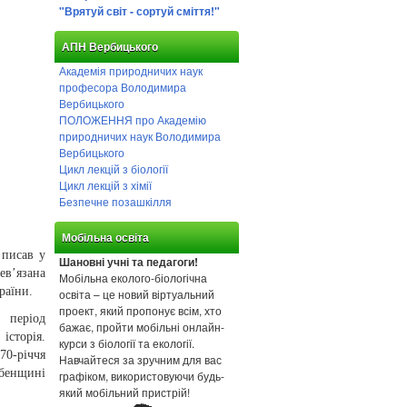
"Врятуй світ - сортуй сміття!"
АПН Вербицького
Академія природничих наук
професора Володимира
Вербицького
ПОЛОЖЕННЯ про Академію
природничих наук Володимира
Вербицького
Цикл лекцій з біології
Цикл лекцій з хімії
Безпечне позашкілля
Мобільна освіта
 писав у
Шановні учні та педагоги!
ев’язана
Мобільна еколого-біологічна
раїни.
освіта – це новий віртуальний
проект, який пропонує всім, хто
 період
бажає, пройти мобільні онлайн-
історія.
курси з біології та екології.
70-річчя
Навчайтеся за зручним для вас
убенщині
графіком, використовуючи будь-
який мобільний пристрій!