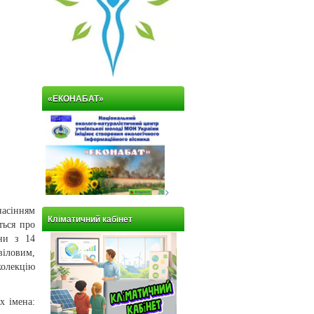
«ЕКОНАБАТ»
>
насінням
Кліматичний кабінет
ться про
ни з 14
віловим,
колекцію
х імена: