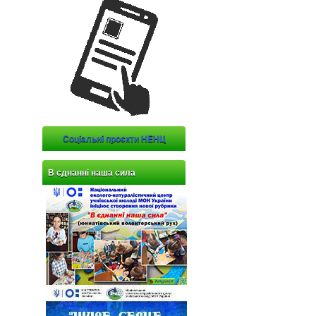
Соціальні проєкти НЕНЦ
В єднанні наша сила