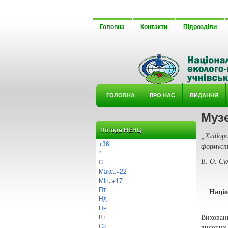
Головна
Контакти
Підрозділи
ГОЛОВНА
ΠРО НАС
ВИДАННЯ
Музе
У ГУРТ
Погода НЕНЦ
„Хлібор
+
36
формуєть
°
C
В. О. Су
Макс.:
+
22
Мін.:
+
17
Пт
Націо
Нд
Пн
Вт
Вихован
Ср
високих 