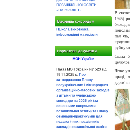
ПОЗАШКІЛЬНОЇ ОСВІТИ
«НАТУРАЛІСТ»
В експо
1945) ро
Виховний консорціум
блокадн
І Школа виховника:
пополам
інформаційні матеріали
пам’ять,
щоденни
руйнува
Нормативні документи
Склад б
МОН України
целюлоза
Наказ МОН України №1523 від
Чітке уя
19.11.2025 р.
Про
праці, 
затвердження Плану
дерев’ян
всеукраїнських і міжнародних
організаційно-масових заходів
з дітьми та учнівською
молоддю на 2026 рік (за
основними напрямами
позашкільної освіти) та Плану
семінарів-практикумів для
педагогічних працівників
закладів позашкільної освіти