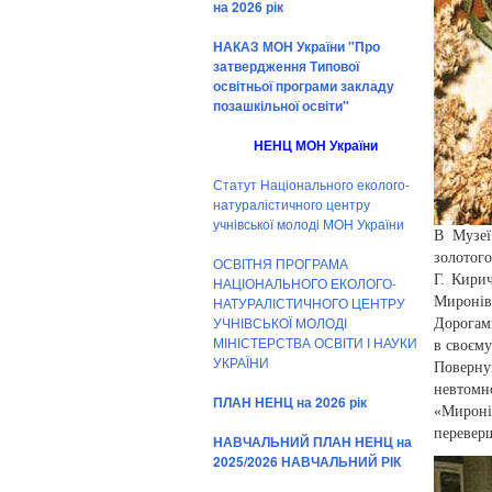
на 2026 рік
НАКАЗ МОН України "Про
затвердження Типової
освітньої програми закладу
позашкільної освіти"
НЕНЦ МОН України
Статут Національного еколого-
натуралістичного центру
учнівської молоді МОН України
В Музеї
золотого
ОСВІТНЯ ПРОГРАМА
Г. Кири
НАЦІОНАЛЬНОГО ЕКОЛОГО-
НАТУРАЛІСТИЧНОГО ЦЕНТРУ
Миронів
УЧНІВСЬКОЇ МОЛОДІ
Дорогам
МІНІСТЕРСТВА ОСВІТИ І НАУКИ
в своєму
УКРАЇНИ
Поверну
невтомн
ПЛАН НЕНЦ на 2026 рік
«Мирон
перевер
НАВЧАЛЬНИЙ ПЛАН НЕНЦ на
2025/2026 НАВЧАЛЬНИЙ РІК