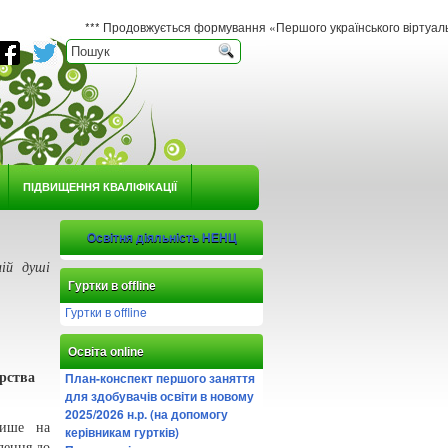
*** Продовжується формування «Першого українського віртуального гербарію юн
ПІДВИЩЕННЯ КВАЛІФІКАЦІЇ
Освітня діяльність НЕНЦ
ій душі
Гуртки в offline
Гуртки в offline
Освіта online
План-конспект першого заняття
ерства
для здобувачів освіти в новому
2025/2026 н.р. (на допомогу
лише на
керівникам гуртків)
лення до