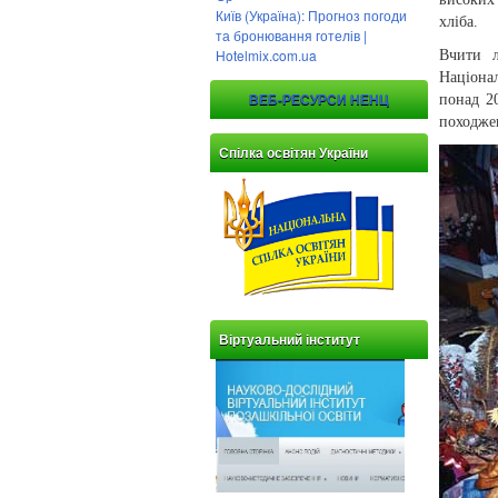
Київ (Україна): Прогноз погоди
хліба.
та бронювання готелів |
Hotelmix.com.ua
Вчити л
Націона
понад 20
ВЕБ-РЕСУРСИ НЕНЦ
походжен
Спілка освітян України
Віртуальний інститут