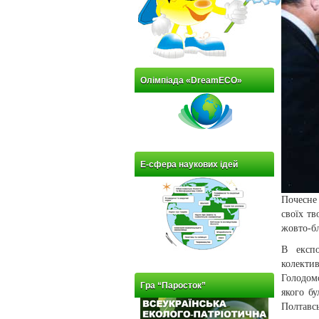
Олімпіада «DreamECO»
Е-сфера наукових ідей
Почесне
своїх тв
жовто-бл
В експо
колекти
Голодомо
Гра “Паросток”
якого б
Полтавсь