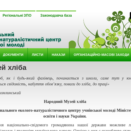
Регіональні ЗПО
Законодавча база
ДОКУМЕНТИ
ЛИСТИ
НАКАЗИ
ОРГАНІЗАЦІЙНО-МАСОВІ ЗАХОДИ
й хліба
об, як і будь-який фахівець, починається з школи, саме тут у юн
ся свідомість, набуття обов’язку, поваги до хліба, до праці»
хомлинський
Народний Музей хліба
нального еколого-натуралістичного центру учнівської молоді Мініст
освіти і науки України
.
ня національно-свідомого громадянина нашої держави можливе 
ідеалах і традиціях українського народу. Однією з них є шанобливе став