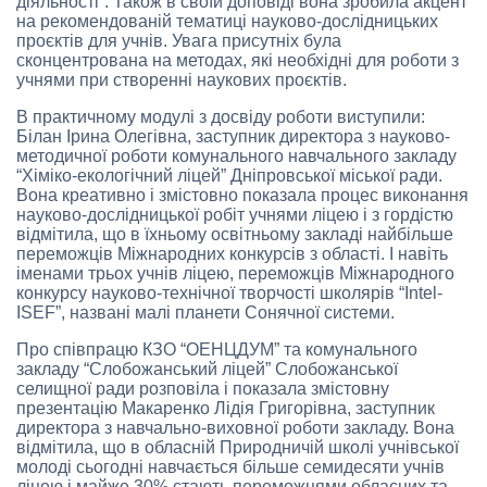
діяльності”. Також в своїй доповіді вона зробила акцент
на рекомендованій тематиці науково-дослідницьких
проєктів для учнів. Увага присутніх була
сконцентрована на методах, які необхідні для роботи з
учнями при створенні наукових проєктів.
В практичному модулі з досвіду роботи виступили:
Білан Ірина Олегівна, заступник директора з науково-
методичної роботи комунального навчального закладу
“Хіміко-екологічний ліцей” Дніпровської міської ради.
Вона креативно і змістовно показала процес виконання
науково-дослідницької робіт учнями ліцею і з гордістю
відмітила, що в їхньому освітньому закладі найбільше
переможців Міжнародних конкурсів з області. І навіть
іменами трьох учнів ліцею, переможців Міжнародного
конкурсу науково-технічної творчості школярів “Intel-
ISEF”, названі малі планети Сонячної системи.
Про співпрацю КЗО “ОЕНЦДУМ” та комунального
закладу “Слобожанський ліцей” Слобожанської
селищної ради розповіла і показала змістовну
презентацію Макаренко Лідія Григорівна, заступник
директора з навчально-виховної роботи закладу. Вона
відмітила, що в обласній Природничій школі учнівської
молоді сьогодні навчається більше семидесяти учнів
ліцею і майже 30% стають переможцями обласних та