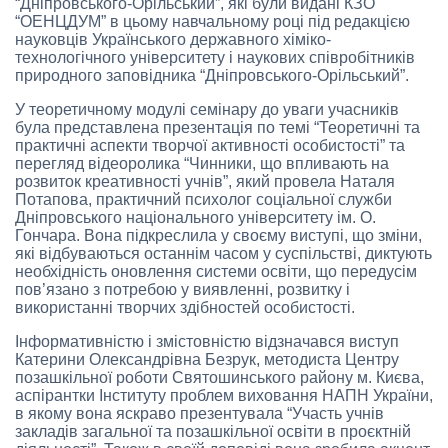
“Дніпровського-Орільський”, які були видані КЗО
“ОЕНЦДУМ” в цьому навчальному році під редакцією
науковців Українського державного хіміко-
технологічного університету і наукових співробітників
природного заповідника “Дніпровського-Орільський”.
У теоретичному модулі семінару до уваги учасників
була представлена презентація по темі “Теоретичні та
практичні аспекти творчої активності особистості” та
перегляд відеоролика “Чинники, що впливають на
розвиток креативності учнів”, який провела Наталя
Потапова, практичний психолог соціальної служби
Дніпровського національного університету ім. О.
Гончара. Вона підкреслила у своєму виступі, що зміни,
які відбуваються останнім часом у суспільстві, диктують
необхідність оновлення системи освіти, що передусім
пов’язано з потребою у виявленні, розвитку і
використанні творчих здібностей особистості.
Інформативністю і змістовністю відзначався виступ
Катерини Олександрівна Безрук, методиста Центру
позашкільної роботи Святошинського району м. Києва,
аспірантки Інституту проблем виховання НАПН України,
в якому вона яскраво презентувала “Участь учнів
закладів загальної та позашкільної освіти в проєктній