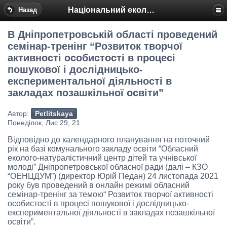
Національний еколого-натуралістичний центр
Назад
В Дніпропетровській області проведений
ceмінар-тренінг “Розвиток творчої
активності особистості в процесі
пошукової і дослідницько-
експериментальної діяльності в
закладах позашкільної освіти”
Автор:
Petlitskaya
Понеділок, Лис 29, 21
Відповідно до календарного планування на поточний
рік на базі комунального закладу освіти “Обласний
еколого-натуралістичний центр дітей та учнівської
молоді” Дніпропетровської обласної ради (далі – КЗО
“ОЕНЦДУМ”) (директор Юрій Педан) 24 листопада 2021
року був проведений в онлайн режимі обласний
семінар-тренінг за темою“ Розвиток творчої активності
особистості в процесі пошукової і дослідницько-
експериментальної діяльності в закладах позашкільної
освіти”.