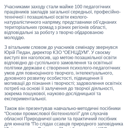
Учасниками заходу стали майже 100 педагогічних
працівників закладів загальної середньої, професійно-
технічної і позашкільної освіти еколого-
натуралістичного напряму, представники об’єднаних
територіальних громад з різних регіонів області,
відповідальні за роботу з творчо обдарованою
молоддю.
З вітальним словом до учасників семінару звернувся
Юрій Педан, директор КЗО “ОЕНЦДУМ”. У своєму
виступі він наголосив, що метою позашкільної освіти
відповідно до суспільного замовлення та освітньої
політики держави є створення психолого-педагогічних
умов для повноцінного творчого, інтелектуального,
духовного розвитку особистості, підвищення її
мотивації до пізнання і творчості; задоволення освітніх
потреб на основі її залучення до творчої діяльності,
зокрема пошукової, науково-дослідницької та
експериментальної.
Також він презентував навчально-методичні посібники
“Основи промислової біотехнології” для слухачів
обласної Природничої школи та практичний посібник
для юннатів “По слідах ссавців природного заповідника