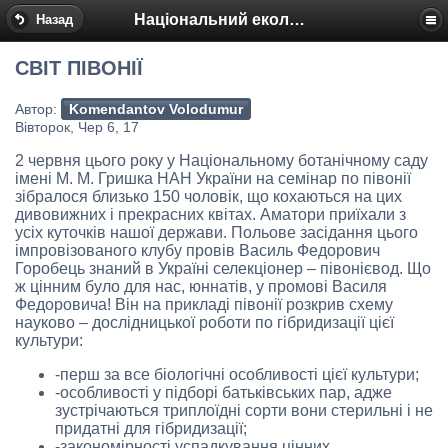
Національний еколого-натуралістичний центр
Назад
СВІТ ПІВОНІЇ
Автор:
Komendantov Volodumur
Вівторок, Чер 6, 17
2 червня цього року у Національному ботанічному саду
імені М. М. Гришка НАН України на семінар по півонії
зібралося близько 150 чоловік, що кохаються на цих
дивовижних і прекрасних квітах. Аматори приїхали з
усіх куточків нашої держави. Польове засідання цього
імпровізованого клубу провів Василь Федорович
Горобець знаний в Україні селекціонер – півонієвод. Що
ж цінним було для нас, юннатів, у промові Василя
Федоровича! Він на прикладі півонії розкрив схему
науково – дослідницької роботи по гібридизації цієї
культури:
-перш за все біологічні особливості цієї культури;
-особливості у підборі батьківських пар, адже
зустрічаються триплоїдні сорти вони стерильні і не
придатні для гібридизації;
-закономірності успадкування цінних