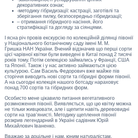
декоративних ознак;
-методику гібридизації: кастрації, заготівлі та
зберігання пилку, безпосередньо гібридизації;
– отримання гібридного насіння, його
стратифікації та догляду за сіянцями.
І ясна річ провів екскурсію по колекційній ділянці півонії
у Національного ботанічному саду імені М. М.
Гришка НАН України. Вчений відзначив що перші сорти
цієї чарівної квітки були виведені в Китаї понад 2 тисячі
років тому. Потім селекцією займались у Франції, США
та Японії. Також і у нас активно займаються цією
культурою. Сам Василь Федорович вже майже пів
сторіччя виводить нові сорти та гібридні форми півонії.
А на сьогодні колекція нашого ботсаду нараховує
понад 700 сортів та гібридних форм.
Особисто мене цікавило питання вегетативного
розмноження півонії. Виявляється, що цю квітку можна
не тільки живцювати, але і щепити навіть деревовидні
сорти на трав’янисті. Методику щеплення півонії
розкрив легендарний в Україні садівник Юрій
Михайлович Іваненко.
Вважаю за доцільне і нам, юним натуралістам,