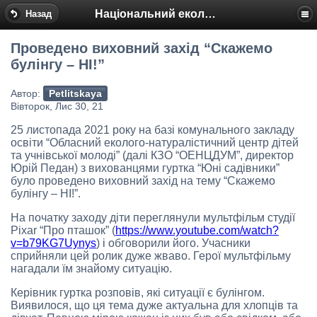
Національний еколого-натуралістичний центр
Назад
Проведено виховний захід “Скажемо
булінгу – НІ!”
Автор:
Petlitskaya
Вівторок, Лис 30, 21
25 листопада 2021 року на базі комунального закладу
освіти “Обласний еколого-натуралістичний центр дітей
та учнівської молоді” (далі КЗО “ОЕНЦДУМ”, директор
Юрій Педан) з вихованцями гуртка “Юні садівники”
було проведено виховний захід на тему “Скажемо
булінгу – НІ!”.
На початку заходу діти переглянули мультфільм студії
Pixar “Про пташок” (
https://www.youtube.com/watch?
v=b79KG7Uynys
) і обговорили його. Учасники
сприйняли цей ролик дуже жваво. Герої мультфільму
нагадали їм знайому ситуацію.
Керівник гуртка розповів, які ситуації є булінгом.
Виявилося, що ця тема дуже актуальна для хлопців та