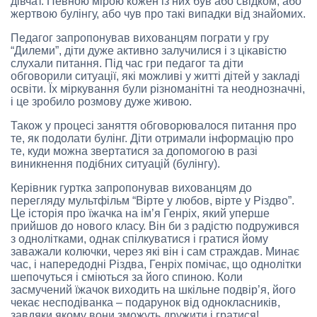
дівчат. Певною мірою кожен із них був або свідком, або
жертвою булінгу, або чув про такі випадки від знайомих.
Педагог запропонував вихованцям пограти у гру
“Дилеми”, діти дуже активно залучилися і з цікавістю
слухали питання. Під час гри педагог та діти
обговорили ситуації, які можливі у житті дітей у закладі
освіти. Їх міркування були різноманітні та неоднозначні,
і це зробило розмову дуже живою.
Також у процесі заняття обговорювалося питання про
те, як подолати булінг. Діти отримали інформацію про
те, куди можна звертатися за допомогою в разі
виникнення подібних ситуацій (булінгу).
Керівник гуртка запропонував вихованцям до
перегляду мультфільм “Вірте у любов, вірте у Різдво”.
Це історія про їжачка на ім’я Генріх, який уперше
прийшов до нового класу. Він би з радістю подружився
з однолітками, однак спілкуватися і гратися йому
заважали колючки, через які він і сам страждав. Минає
час, і напередодні Різдва, Генріх помічає, що однолітки
шепочуться і сміються за його спиною. Коли
засмучений їжачок виходить на шкільне подвір’я, його
чекає несподіванка – подарунок від однокласників,
завдяки якому вони зможуть дружити і гратися!