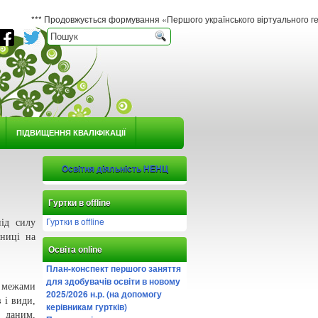
* Продовжується формування «Першого українського віртуального гербарію юного 
ПІДВИЩЕННЯ КВАЛІФІКАЦІЇ
Освітня діяльність НЕНЦ
Гуртки в offline
Гуртки в offline
ід силу
вниці на
Освіта online
План-конспект першого заняття
для здобувачів освіти в новому
а межами
2025/2026 н.р. (на допомогу
 і види,
керівникам гуртків)
 даним,