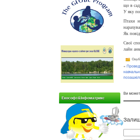
що в сад
У яку п
Птахи н
нарахува
Як пові
Свої спо
лайн ан
Опубл
«
Провед
навчальни
позашкіл
Ви може
Екософт&Інфоматрикс
Залиш