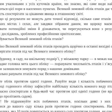
ним учасниками з усіх куточків країни, ми знаємо, які саме види на
ються цієї пори в населених пунктах. Великий зимовий облік птахів дає 
ть спостерігати за цікавими явища в пташиному світі.
що ці результати не можуть дати точної відповіді, скільки саме птахів
ьких містах і селах, але завдяки зібраним даним, ми щороку маєм
увати потенційні зміни й дізнаватися, чи перегукуються вони з резу
х досліджень, зроблених професійними орнітологами.
бувається Великий зимовий облік птахів?
но Великий зимовий облік птахів проходить щорічно в останні вихідні с
ерігати птахів під час Великого зимового обліку?
будинку, в саду, на шкільному подвір’ї, у міськкому парку — в межах на
адже головна мета цього обліку — порахувати чисельність птахів і з’ясу
ди залишилися зимувати поряд з нашими домівками.
льно рахувати птахів під час Великого зимового обліку?
те облік протягом однієї години. Рахуйте види і кількість побачених
нці годинного обліку зафіксуйте найбільшу кількість кожного виду пта
асно спостерігали в будь-який час протягом цієї однієї години (не вр
що пролітають садом).
! Не підраховуйте всіх побачених птахів, оскільки деякі з них
тися до вашого саду кілька разів протягом години спостережень. На
елика, яка 10 разів повертається до вашого саду протягом години, не озн