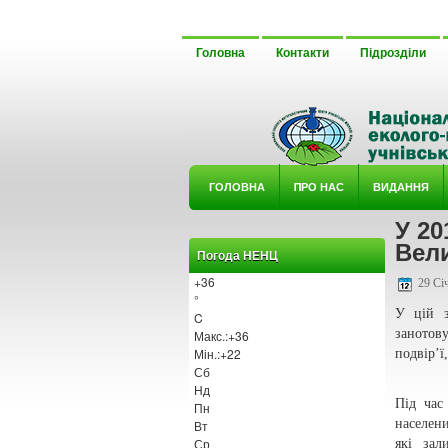
Головна
Контакти
Підрозділи
ГОЛОВНА
ΠРО НАС
ВИДАННЯ
У 20
У ГУРТ
Вели
Погода НЕНЦ
+
36
29 Січ
°
У цій з
C
занотов
Макс.:
+
36
Мін.:
+
22
подвір’ї
Сб
Нд
Під час
Пн
населени
Вт
Ср
які за