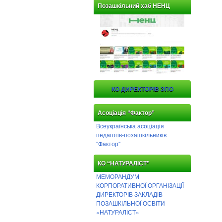
Позашкільний хаб НЕНЦ
КО ДИРЕКТОРІВ ЗПО
Асоціація “Фактор”
Всеукраїнська асоціація
педагогів-позашкільників
"Фактор"
КО “НАТУРАЛІСТ”
МЕМОРАНДУМ
КОРПОРАТИВНОЇ ОРГАНІЗАЦІЇ
ДИРЕКТОРІВ ЗАКЛАДІВ
ПОЗАШКІЛЬНОЇ ОСВІТИ
«НАТУРАЛІСТ»