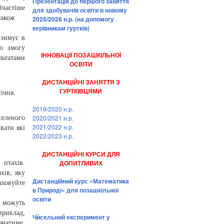
Презентація до першого заняття
йчастіше
для здобувачів освіти в новому
також
2025/2026 н.р. (на допомогу
керівникам гуртків)
 зимує в
о змогу
ІННОВАЦІЇ ПОЗАШКІЛЬНОЇ
льтатами
ОСВІТИ
ДИСТАНЦІЙНІ ЗАНЯТТЯ З
ГУРТКІВЦЯМИ
ічня.
2019/2020 н.р.
2020/2021 н.р.
селеного
2021/2022 н.р.
вати які
2022/2023 н.р.
ДИСТАНЦІЙНІ КУРСИ ДЛЯ
ДОПИТЛИВИХ
 птахів.
хів, яку
Дистанційний курс «Математика
аховуйте
в Природі» для позашкільної
освіти
 можуть
приклад,
Чѝсельний експеримент у
ачатиме,