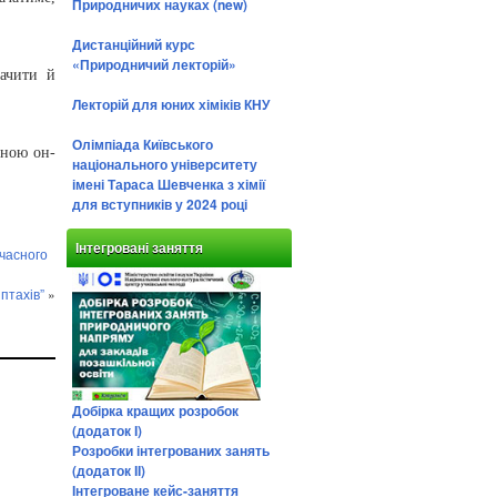
Природничих науках (new)
Дистанційний курс
«Природничий лекторій»
ачити й
Лекторій для юних хіміків КНУ
Олімпіада Київського
ьною он-
національного університету
імені Тараса Шевченка з хімії
для вступників у 2024 році
Інтегровані заняття
учасного
птахів”
»
Добірка кращих розробок
(додаток І)
Розробки інтегрованих занять
(додаток ІІ)
Інтегроване кейс-заняття