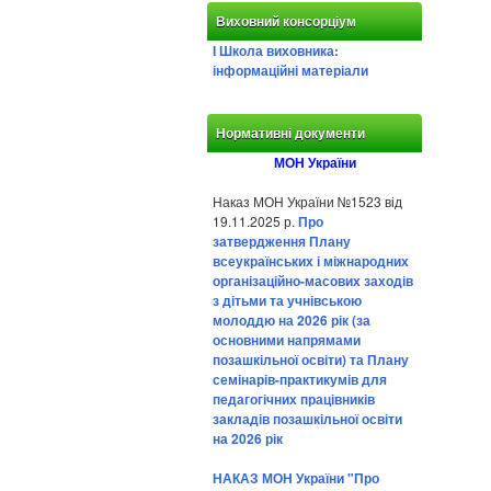
Виховний консорціум
І Школа виховника:
інформаційні матеріали
Нормативні документи
МОН України
Наказ МОН України №1523 від
19.11.2025 р.
Про
затвердження Плану
всеукраїнських і міжнародних
організаційно-масових заходів
з дітьми та учнівською
молоддю на 2026 рік (за
основними напрямами
позашкільної освіти) та Плану
семінарів-практикумів для
педагогічних працівників
закладів позашкільної освіти
на 2026 рік
НАКАЗ МОН України "Про