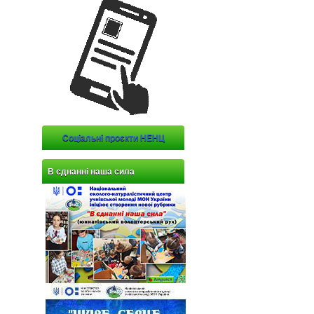
Соціальні проєкти НЕНЦ
В єднанні наша сила