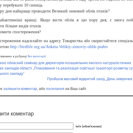
у перебувало 10 синиць.
ору дня найкраще проводити Великий зимовий облік птахів?
айактивніші вранці. Якщо вести облік в цю пору дня, є змога поб
ти більше видів птахів.
домити спостереження?
стереження надсилайте на адресу Товариства або скористайтеся спеціал
кетою
http://birdlife.org.ua/Anketa-Velikiy-zimoviy-oblik-ptahiv
іковано в рубриці
Без категорії
ено обласний семінар для директорів позашкільних еколого-натуралістичних
х закладів області „Планування та реалізація освітньої траєкторії розвитку с
ьного закладу”
Пройшов масовий відкритий захід „День зимуючих 
те
залишити коментар
, або
посилання
на Ваш сайт.
ити коментар
Ім'я (обов'язково)