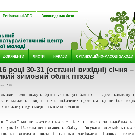
**
Регіональні ЗПО
Законодавча база
ДОКУМЕНТИ
ЛИСТИ
НАКАЗИ
ОРГАНІЗАЦІЙНО-МАСОВІ ЗАХОДИ
16 році 30-31 (останні вихідні) січня –
кий зимовий облік птахів
ня, 2016
имовій події можуть брати участь усі бажаючі – адже кожному п
увати кількість і види птахів, побачених протягом години біля годі
, в міському саду, сквері чи міській водоймі.
 цієї акції ми не рахуємо птахів у лісах, на полях чи водоймах з
х пунктів. Головна мета зимового обліку – з’ясувати чисельність птахів
лишилися зимувати поряд із нашими домівками. Щороку завдяки