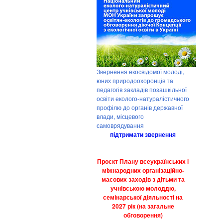
Звернення екосвідомої молоді,
юних природоохоронців та
педагогів закладів позашкільної
освіти еколого-натуралістичного
профілю до органів державної
влади, місцевого
самоврядування
підтримати звернення
Проєкт Плану всеукраїнських і
міжнародних організаційно-
масових заходів з дітьми та
учнівською молоддю,
семінарської діяльності на
2027 рік (на загальне
обговорення)