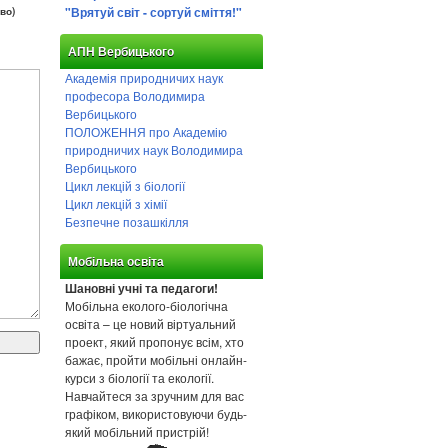
"Врятуй світ - сортуй сміття!"
во)
АПН Вербицького
Академія природничих наук
професора Володимира
Вербицького
ПОЛОЖЕННЯ про Академію
природничих наук Володимира
Вербицького
Цикл лекцій з біології
Цикл лекцій з хімії
Безпечне позашкілля
Мобільна освіта
Шановні учні та педагоги!
Мобільна еколого-біологічна
освіта – це новий віртуальний
проект, який пропонує всім, хто
бажає, пройти мобільні онлайн-
курси з біології та екології.
Навчайтеся за зручним для вас
графіком, використовуючи будь-
який мобільний пристрій!