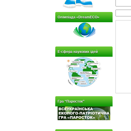
Олімпіада «DreamECO»
Е-сфера наукових ідей
Гра “Паросток”