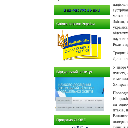
надісла
зустріча
ВЕБ-РЕСУРСИ НЕНЦ
можливіс
Звісно, 
Спілка освітян України
українс
відстеж
наукови
Коли від
Традицій
Де спост
У дворі 
Віртуальний інститут
пункту, 
саме ви
Як прави
Проводь
Наприкі
ви одноч
птахів, 
Важливо
Програма GLOBE
поверта
синиця в