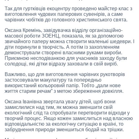
Так для гуртківців екоцентру проведено майстер клас з
виготовлення чудових паперових сувенірів, а саме
чарівних чобітків до головного християнського свята.
Оксана Кремінь, завідувачка відділу організаційно-
масової роботи ЗОЕНЦ, показала, як за допомогою
звичайного паперу можна створити маленькі шедеври. І
діти поринули в творчість. А потім із захопленням
демонстрували створені власними руками вироби.
Приємною несподіванкою для учасників заходу були
солодощі, які дітки відразу заховали в свій виріб.
Важливо, що для виготовлення чарівних рукотворів
застосовували макулатуру та попередньо
використаний кольоровий папір. Тобто „дали нове
життя старим речам” з метою збереження довкілля.
Оксана Іванівна звертала увагу дітей, щоб вони
замислилися над тим, як можна зменшити свій
екологічний слід та спробувати перетворити відходи у
творчий процес. Якщо кожен замислиться над власною
відповідальністю за екологічну ситуацію в країні, то
забруднення природи зменшиться бодай на трішки.