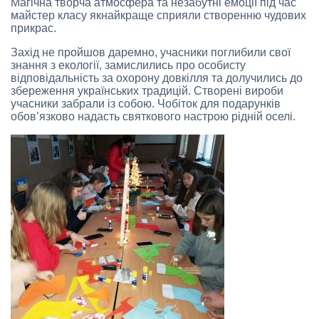
Магічна творча атмосфера та незабутні емоції під час
майстер класу якнайкраще сприяли створенню чудових
прикрас.
Захід не пройшов даремно, учасники поглибили свої
знання з екології, замислились про особисту
відповідальність за охорону довкілля та долучились до
збереження українських традицій. Створені вироби
учасники забрали із собою. Чобіток для подарунків
обов’язково надасть святкового настрою рідній оселі.