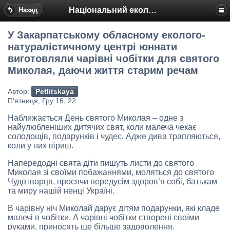
Національний еколого-натуралістичний центр
Назад
У Закарпатському обласному еколого-
натуралістичному центрі юннати
виготовляли чарівні чобітки для святого
Миколая, даючи життя старим речам
Автор:
Petlitskaya
П’ятниця, Гру 16, 22
Наближається День святого Миколая – одне з
найулюбленіших дитячих свят, коли малеча чекає
солодощів, подарунків і чудес. Адже дива трапляються,
коли у них віриш.
Напередодні свята діти пишуть листи до святого
Миколая зі своїми побажаннями, моляться до святого
Чудотворця, просячи передусім здоров’я собі, батькам
та миру нашій ненці Україні.
В чарівну ніч Миколай дарує дітям подарунки, які кладе
малечі в чобітки. А чарівні чобітки створені своїми
руками, приносять ще більше задоволення.