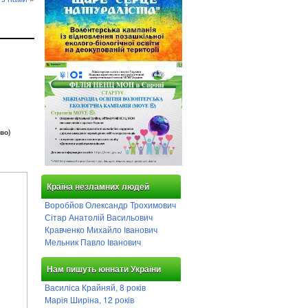
во)
Країна незламних людей
Воробйов Олександр Трохимович
Сітар Анатолій Васильович
Кравченко Михайло Іванович
Мельник Павло Іванович
Нам пишуть юннати України
Василіса Крайняй, 8 років
Марія Ширіна, 12 років