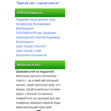
"Врятуй світ - сортуй сміття!"
АПН Вербицького
Академія природничих наук
професора Володимира
Вербицького
ПОЛОЖЕННЯ про Академію
природничих наук Володимира
Вербицького
Цикл лекцій з біології
Цикл лекцій з хімії
Безпечне позашкілля
Мобільна освіта
Шановні учні та педагоги!
Мобільна еколого-біологічна
освіта – це новий віртуальний
проект, який пропонує всім, хто
бажає, пройти мобільні онлайн-
курси з біології та екології.
Навчайтеся за зручним для вас
графіком, використовуючи будь-
який мобільний пристрій!