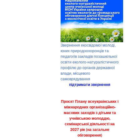
Звернення екосвідомої молоді,
юних природоохоронців та
педагогів закладів позашкільної
освіти еколого-натуралістичного
профілю до органів державної
влади, місцевого
самоврядування
підтримати звернення
Проєкт Плану всеукраїнських і
міжнародних організаційно-
масових заходів з дітьми та
учнівською молоддю,
семінарської діяльності на
2027 рік (на загальне
обговорення)