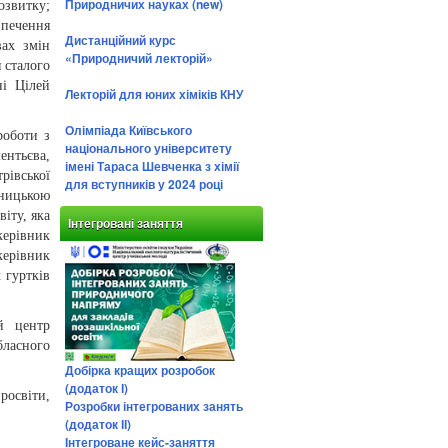
Природничих науках (new)
звитку;
печення
Дистанційний курс
вах змін
«Природничий лекторій»
 сталого
ні Цілей
Лекторій для юних хіміків КНУ
Олімпіада Київського
роботи з
національного університету
нтьєва,
імені Тараса Шевченка з хімії
івської
для вступників у 2024 році
дницькою
іту, яка
Інтегровані заняття
рівник
ерівник
 гуртків
й центр
бласного
Добірка кращих розробок
(додаток І)
росвіти,
Розробки інтегрованих занять
(додаток ІІ)
Інтегроване кейс-заняття