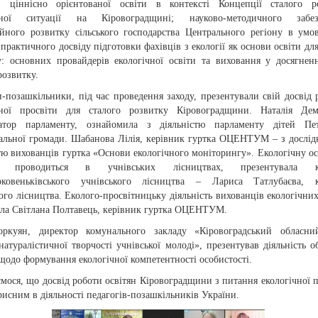
: ціннісно орієнтованої освіти в контексті Концепції сталого ро
ічної ситуації на Кіровоградщині; науково-методичного забез
ійного розвитку сільського господарства Центрального регіону в умо
 практичного досвіду підготовки фахівців з екології як основи освіти для
у: основних провайдерів екологічної освіти та виховання у досягнен
розвитку.
-позашкільники, під час проведення заходу, презентували свій досвід 
чної просвіти для сталого розвитку Кіровоградщини. Наталія Деме
атор парламенту, ознайомила з діяльністю парламенту дітей Петр
іальної громади. Шабанова Лілія, керівник гуртка ОЦЕНТУМ – з дослі
тю вихованців гуртка «Основи екологічного моніторингу». Екологічну осв
о проводиться в учнівських лісництвах, презентувала ке
оковеньківського учнівського лісництва – Лариса Татлубаєва, к
ого лісництва. Еколого-просвітницьку діяльність вихованців екологічних
ила Світлана Полтавець, керівник гуртка ОЦЕНТУМ.
ркуян, директор комунального закладу «Кіровоградський обласни
натуралістичної творчості учнівської молоді», презентував діяльність о
щодо формування екологічної компетентності особистості.
мося, що досвід роботи освітян Кіровоградщини з питання екологічної п
рисним в діяльності педагогів-позашкільників України.