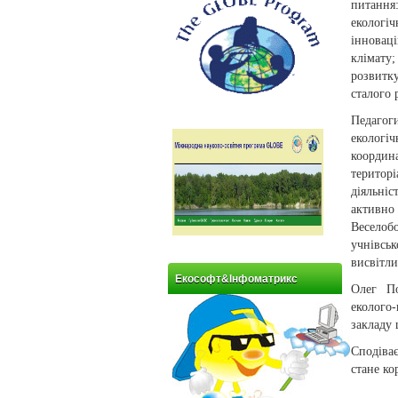
питання
еколог
інновац
клімату;
розвитк
сталого 
Педагоги
екологі
координ
територ
діяльніс
активн
Веселоб
учнівськ
висвітл
Екософт&Інфоматрикс
Олег По
еколого-
закладу 
Сподіває
стане ко