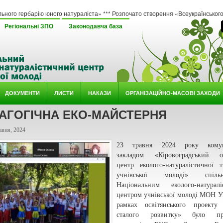
 юного натураліста» *** Розпочато створення «Всеукраїнського методичного онл
Регіональні ЗПО
Законодавча база
ДОКУМЕНТИ
ЛИСТИ
НАКАЗИ
ОРГАНІЗАЦІЙНО-МАСОВІ ЗАХОДИ
АГОГІЧНА ЕКО-МАЙСТЕРНЯ
авня, 2024
23 травня 2024 року комун
закладом «Кіровоградський о
центр еколого-натуралістичної т
учнівської молоді» спі
Національним еколого-натуралі
центром учнівської молоді МОН У
рамках освітянського проекту 
сталого розвитку» було пр