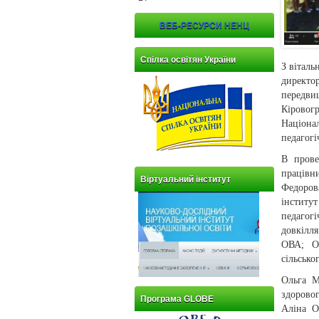
ВЕБ-РЕСУРСИ НЕНЦ
Спілка освітян України
З віталь
директо
передви
Кіровог
Націона
педагогі
В прове
працівн
Віртуальний інститут
Федоров
інститу
педагог
довкілл
ОВА; Ол
сільсько
Ольга М
здоровог
Програма GLOBE
Аліна О