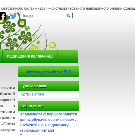
айн хабу» – систематизованого навігаційного онлайн сховища методичних матеріа
ПІДВИЩЕННЯ КВАЛІФІКАЦІЇ
Освітня діяльність НЕНЦ
Гуртки в offline
альним
Гуртки в offline
бласний
ворчості
льно з
Освіта online
стичним
План-конспект першого заняття
країни в
для здобувачів освіти в новому
«Освіта
2025/2026 н.р. (на допомогу
керівникам гуртків)
оведено