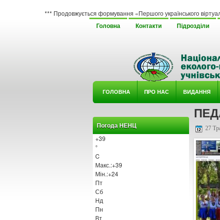
*** Продовжується формування «Першого українського віртуального гербарію
Головна
Контакти
Підрозділи
ГОЛОВНА
ΠРО НАС
ВИДАННЯ
ПЕД
У ГУРТ
Погода НЕНЦ
27 Тр
+
39
°
C
Макс.:
+
39
Мін.:
+
24
Пт
Сб
Нд
Пн
Вт