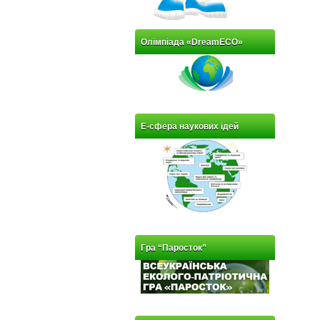
Олімпіада «DreamECO»
Е-сфера наукових ідей
Гра “Паросток”