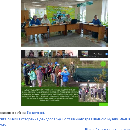
іковано в рубриці
Без категорії
сята річниця створення дендропарку Полтавського краєзнавчого музею імені 
кого
Відкрийте світ науки разом