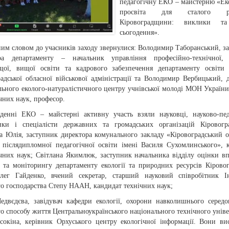
педагогічну ЕКО – майстерню «Ек
просвіта для сталого ро
Кіровоградщини: виклики та
сьогодення».
ним словом до учасників заходу звернулися: Володимир Таборанський, з
ра департаменту – начальник управління професійно-технічної, 
щої, вищої освіти та кадрового забезпечення департаменту освіти
радської обласної військової адміністрації та Володимир Вербицький, 
льного еколого-натуралістичного центру учнівської молоді МОН України
чних наук, професор.
денні ЕКО – майстерні активну участь взяли науковці, науково-пед
ики і спеціалісти державних та громадських організацій Кіровогр
а Юлія, заступник директора комунального закладу «Кіровоградський 
т післядипломної педагогічної освіти імені Василя Сухомлинського», 
ічних наук; Світлана Якимлюк, заступник начальника відділу оцінки в
я та моніторингу департаменту екології та природних ресурсів Кіровог
ег Гайденко, вчений секретар, старший науковий співробітник Ін
го господарства Степу НААН, кандидат технічних наук;
едвєдєва, завідувач кафедри екології, охорони навколишнього серед
о способу життя Центральноукраїнського національного технічного уніве
сокіна, керівник Орхуського центру екологічної інформації. Вони ви