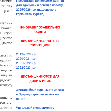
Презентація до першого заняття
ологічна
для здобувачів освіти в новому
звитку
2025/2026 н.р. (на допомогу
 реалії
керівникам гуртків)
аступник
ІННОВАЦІЇ ПОЗАШКІЛЬНОЇ
фахової
ОСВІТИ
 і науки
директор
ДИСТАНЦІЙНІ ЗАНЯТТЯ З
, доктор
ГУРТКІВЦЯМИ
2019/2020 н.р.
агогічні
2020/2021 н.р.
адщини:
2021/2022 н.р.
обласний
2022/2023 н.р.
кандидат
пливу на
ДИСТАНЦІЙНІ КУРСИ ДЛЯ
радської
ДОПИТЛИВИХ
ституту
Дистанційний курс «Математика
в Природі» для позашкільної
овища та
освіти
рситету;
Чѝсельний експеримент у
світлили