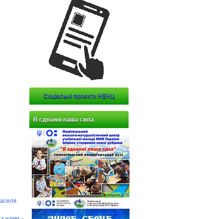
Соціальні проєкти НЕНЦ
В єднанні наша сила
Василя
 з нами
»