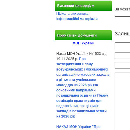
Виховний консорціум
Ви може
І Школа виховника:
інформаційні матеріали
Залиш
Нормативні документи
МОН України
Наказ МОН України №1523 від
19.11.2025 р.
Про
затвердження Плану
всеукраїнських і міжнародних
організаційно-масових заходів
з дітьми та учнівською
молоддю на 2026 рік (за
основними напрямами
позашкільної освіти) та Плану
семінарів-практикумів для
педагогічних працівників
закладів позашкільної освіти
на 2026 рік
НАКАЗ МОН України "Про