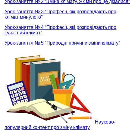
Урок-заняття № 2 “Зміна клімату. Як ми про це дізалися”
Урок-заняття № 3 “Професії, які розповідають про
клімат минулого”
Урок-заняття № 4 “Професії, які розповідають про
сучасний клімат”
Урок-заняття № 5 “Природні причини зміни клімату”
Науково-
популярний контент про зміну клімату