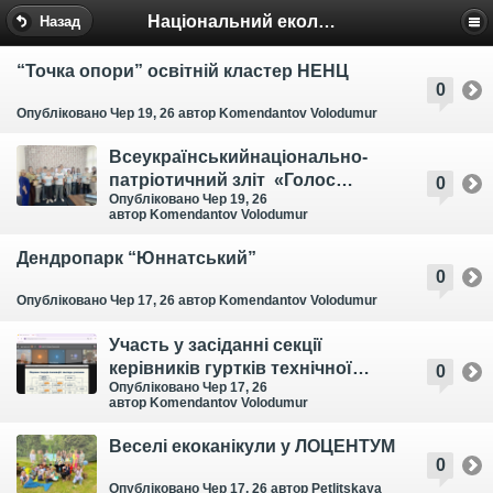
Національний еколого-натуралістичний центр
Назад
“Точка опори” освітній кластер НЕНЦ
0
Опубліковано Чер 19, 26
автор Komendantov Volodumur
Всеукраїнськийнаціонально-
патріотичний зліт «Голос
0
Опубліковано Чер 19, 26
покоління» проведено
автор Komendantov Volodumur
Дендропарк “Юннатський”
0
Опубліковано Чер 17, 26
автор Komendantov Volodumur
Участь у засіданні секції
керівників гуртків технічної
0
Опубліковано Чер 17, 26
творчості закладів професійної
автор Komendantov Volodumur
освіти області
Веселі екоканікули у ЛОЦЕНТУМ
0
Опубліковано Чер 17, 26
автор Petlitskaya