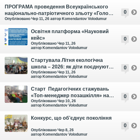
виїзний захід
ПРОГРАМА проведення Всеукраїнського
0
національно-патріотичного зльоту «Голос
Опубліковано Чер 11, 26
автор Komendantov Volodumur
поколінь»
Освітня платформа «Науковий
кейс»
0
Опубліковано Чер 11, 26
автор Komendantov Volodumur
Стартувала Літня екологічна
школа – 2026: як діти поєднують
0
Опубліковано Чер 11, 26
відпочинок, науку та творчість!
автор Komendantov Volodumur
Старт Педагогічних стажувань
«Топ-менеджер позашкілля» на
0
Опубліковано Чер 10, 26
базі закладів освіти Київської
автор Komendantov Volodumur
області
Конкурс, що об’єднує покоління
0
Опубліковано Чер 8, 26
автор Komendantov Volodumur