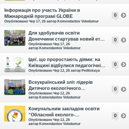
Інформація про участь України в
0
Міжнародній програмі GLOBE
Опубліковано Чер 17, 26
автор Komendantov Volodumur
Для здобувачів освіти
Донеччини стартував новий етап
0
Опубліковано Чер 17, 26
обласної літньої екологічної
автор Komendantov Volodumur
експедиції
Ідеї, що проростають діями: на
0
Київщині відбулися педагогічні
Опубліковано Чер 12, 26
автор Petlitskaya
стажування «Топ-менеджер
позашкілля»
Всеукраїнський зліт лідерів
Дитячого екологічного
0
Опубліковано Чер 12, 26
парламенту та юних екологів
автор Komendantov Volodumur
завершився
Комунальним закладом освіти
“Обласний еколого-
0
Опубліковано Чер 12, 26
натуралістичний центр дітей та
автор Komendantov Volodumur
учнівської молоді” проведений