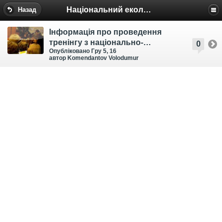
Національний еколого-натуралістичний центр
Назад
Інформація про проведення
тренінгу з національно-
0
Опубліковано Гру 5, 16
патріотичного виховання
автор Komendantov Volodumur