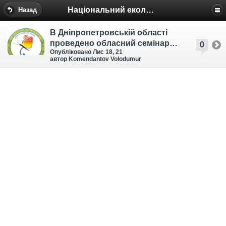
Національний еколого-натуралістичний центр
Назад
В Дніпропетровській області
проведено обласний семінар
0
Опубліковано Лис 18, 21
для директорів закладів
автор Komendantov Volodumur
позашкільної освіти еколого-
натуралістичного напряму