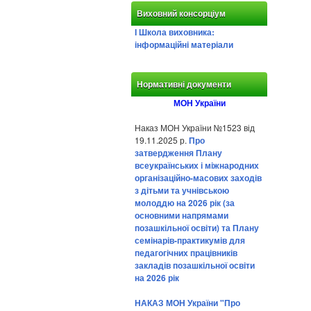
Виховний консорціум
І Школа виховника:
інформаційні матеріали
Нормативні документи
МОН України
Наказ МОН України №1523 від
19.11.2025 р.
Про
затвердження Плану
всеукраїнських і міжнародних
організаційно-масових заходів
з дітьми та учнівською
молоддю на 2026 рік (за
основними напрямами
позашкільної освіти) та Плану
семінарів-практикумів для
педагогічних працівників
закладів позашкільної освіти
на 2026 рік
НАКАЗ МОН України "Про