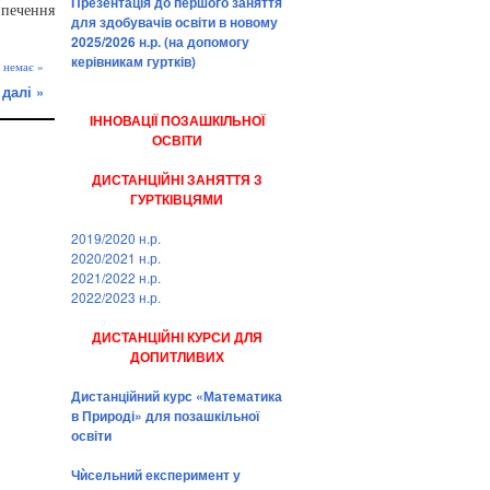
Презентація до першого заняття
зпечення
для здобувачів освіти в новому
2025/2026 н.р. (на допомогу
керівникам гуртків)
 немає »
 далі »
ІННОВАЦІЇ ПОЗАШКІЛЬНОЇ
ОСВІТИ
ДИСТАНЦІЙНІ ЗАНЯТТЯ З
ГУРТКІВЦЯМИ
2019/2020 н.р.
2020/2021 н.р.
2021/2022 н.р.
2022/2023 н.р.
ДИСТАНЦІЙНІ КУРСИ ДЛЯ
ДОПИТЛИВИХ
Дистанційний курс «Математика
в Природі» для позашкільної
освіти
Чѝсельний експеримент у