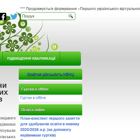
*** Продовжується формування «Першого українського віртуального гербарію юно
ПІДВИЩЕННЯ КВАЛІФІКАЦІЇ
Освітня діяльність НЕНЦ
ни
Гуртки в offline
их
в
Гуртки в offline
Освіта online
План-конспект першого заняття
ницького
для здобувачів освіти в новому
цівники
2025/2026 н.р. (на допомогу
лізували
керівникам гуртків)
нівських