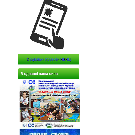
Соціальні проєкти НЕНЦ
В єднанні наша сила