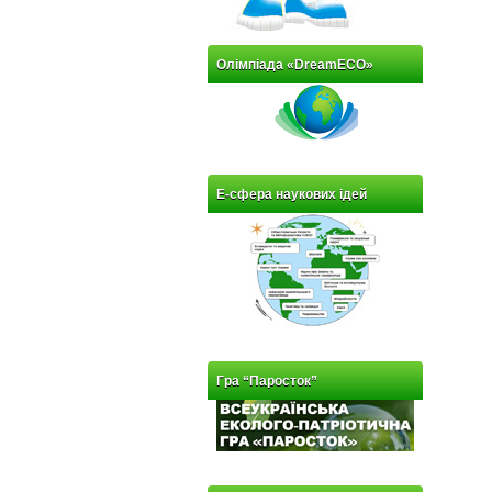
Олімпіада «DreamECO»
Е-сфера наукових ідей
Гра “Паросток”