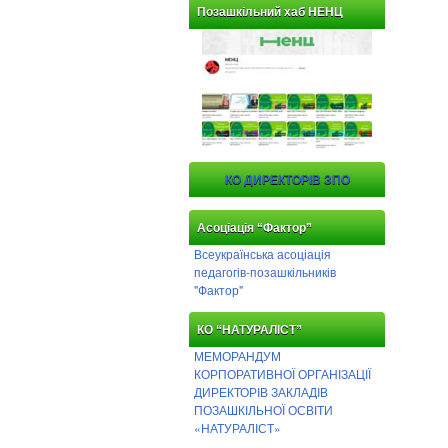
Позашкільний хаб НЕНЦ
КО ДИРЕКТОРІВ ЗПО
Асоціація “Фактор”
Всеукраїнська асоціація
педагогів-позашкільників
"Фактор"
КО “НАТУРАЛІСТ”
МЕМОРАНДУМ
КОРПОРАТИВНОЇ ОРГАНІЗАЦІЇ
ДИРЕКТОРІВ ЗАКЛАДІВ
ПОЗАШКІЛЬНОЇ ОСВІТИ
«НАТУРАЛІСТ»