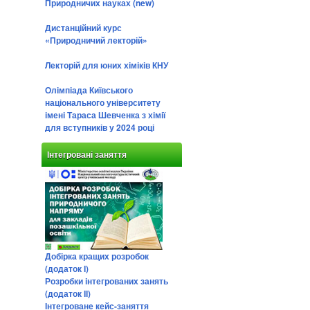
Природничих науках (new)
Дистанційний курс
«Природничий лекторій»
Лекторій для юних хіміків КНУ
Олімпіада Київського
національного університету
імені Тараса Шевченка з хімії
для вступників у 2024 році
Інтегровані заняття
Добірка кращих розробок
(додаток І)
Розробки інтегрованих занять
(додаток ІІ)
Інтегроване кейс-заняття