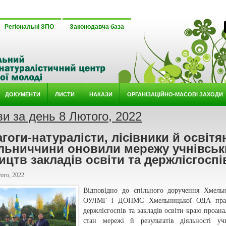
Регіональні ЗПО
Законодавча база
ДОКУМЕНТИ
ЛИСТИ
НАКАЗИ
ОРГАНІЗАЦІЙНО-МАСОВІ ЗАХОДИ
ви за день 8 Лютого, 2022
гоги-натуралісти, лісівники й освітя
льниччини оновили мережу учнівськ
ицтв закладів освіти та держлісгоспі
ого, 2022
Відповідно до спільного доручення Хмель
ОУЛМГ і ДОНМС Хмельницької ОДА пра
держлісгоспів та закладів освіти краю проана
стан мережі й результатів діяльності уч