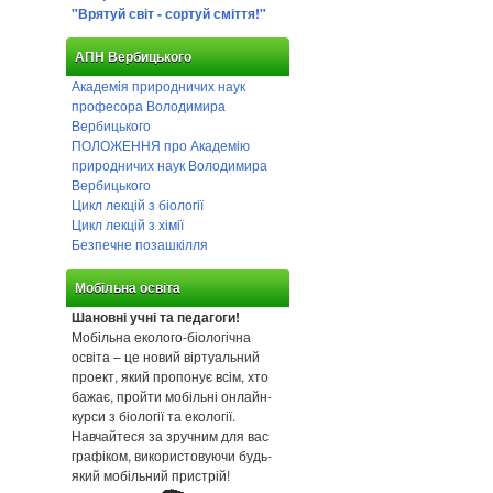
"Врятуй світ - сортуй сміття!"
АПН Вербицького
Академія природничих наук
професора Володимира
Вербицького
ПОЛОЖЕННЯ про Академію
природничих наук Володимира
Вербицького
Цикл лекцій з біології
Цикл лекцій з хімії
Безпечне позашкілля
Мобільна освіта
Шановні учні та педагоги!
Мобільна еколого-біологічна
освіта – це новий віртуальний
проект, який пропонує всім, хто
бажає, пройти мобільні онлайн-
курси з біології та екології.
Навчайтеся за зручним для вас
графіком, використовуючи будь-
який мобільний пристрій!