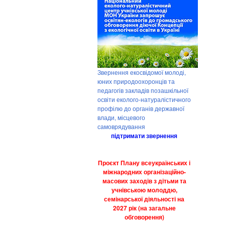
Звернення екосвідомої молоді,
юних природоохоронців та
педагогів закладів позашкільної
освіти еколого-натуралістичного
профілю до органів державної
влади, місцевого
самоврядування
підтримати звернення
Проєкт Плану всеукраїнських і
міжнародних організаційно-
масових заходів з дітьми та
учнівською молоддю,
семінарської діяльності на
2027 рік (на загальне
обговорення)