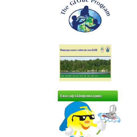
Екософт&Інфоматрикс