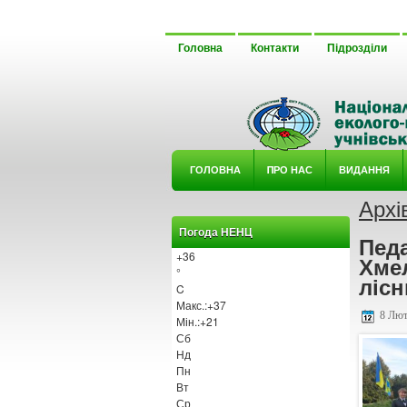
Головна
Контакти
Підрозділи
ГОЛОВНА
ΠРО НАС
ВИДАННЯ
Архі
У ГУРТ
Погода НЕНЦ
Педа
+
36
Хме
°
лісн
C
Макс.:
+
37
8 Лют
Мін.:
+
21
Сб
Нд
Пн
Вт
Ср