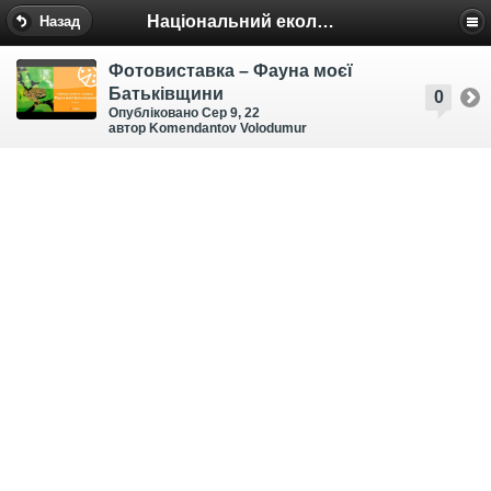
Національний еколого-натуралістичний центр
Назад
Фотовиставка – Фауна моєї
Батьківщини
0
Опубліковано Сер 9, 22
автор Komendantov Volodumur