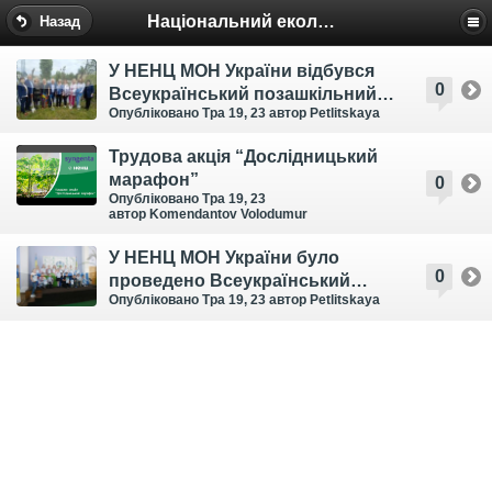
Національний еколого-натуралістичний центр
Назад
У НЕНЦ МОН України відбувся
0
Всеукраїнський позашкільний
Опубліковано Тра 19, 23
автор Petlitskaya
форум «Позашкілля: безпечний
освітній простір»
Трудова акція “Дослідницький
марафон”
0
Опубліковано Тра 19, 23
автор Komendantov Volodumur
У НЕНЦ МОН України було
0
проведено Всеукраїнський
Опубліковано Тра 19, 23
автор Petlitskaya
конкурс дослідницько-
експериментальних робіт з
природознавства «Юний
дослідник»