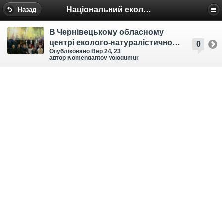
Національний еколого-натуралістичний центр
Назад
В Чернівецькому обласному
центрі еколого-натуралістичної
0
Опубліковано Вер 24, 23
творчості учнівської молоді
автор Komendantov Volodumur
проведено обласний етап
Всеукраїнського зльоту
учнівських лісництв закладів
загальної середньої та
позашкільної освіти