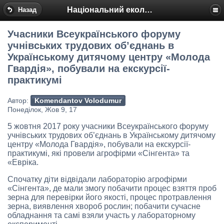
Національний еколого-натуралістичний центр
Назад
Учасники Всеукраїнського форуму
учнівських трудових об’єднань в
Українському дитячому центру «Молода
Гвардія», побували на екскурсії-
практикумі
Автор:
Komendantov Volodumur
Понеділок, Жов 9, 17
5 жовтня 2017 року учасники Всеукраїнського форуму
учнівських трудових об’єднань в Українському дитячому
центру «Молода Гвардія», побували на екскурсії-
практикумі, які провели агрофірми «Сінгента» та
«Евріка.
Спочатку діти відвідали лабораторію агрофірми
«Сінгента», де мали змогу побачити процес взяття проб
зерна для перевірки його якості, процес протравлення
зерна, виявлення хвороб рослин; побачити сучасне
обладнання та самі взяли участь у лабораторному