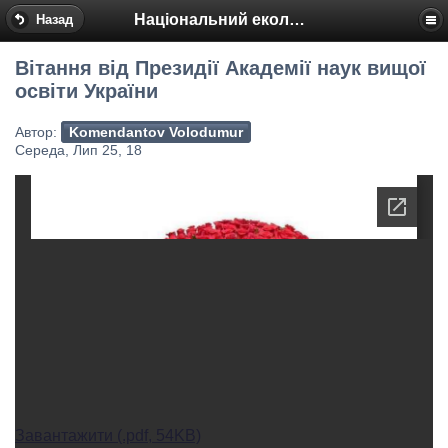
Національний еколого-натуралістичний центр
Назад
Вітання від Президії Академії наук вищої
освіти України
Автор:
Komendantov Volodumur
Середа, Лип 25, 18
Завантажити (.pdf, 54KB)