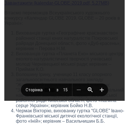
Завантажити (kalendar-GLOBE-2019.pdf, 5.27MB)
Вітаємо переможців Всеукраїнського художнього
конкурсу «Календар GLOBE 2019. GLOBE – 20 років в
Україні»:
Вихованців гуртка «Географічне краєзнавство»
районної станції юних натуралістів Покровської
райради Донецької області, фото «Дуб-красень»;
керівник – Перова Н.М.
Вихованців гуртка «Планета Еко» міського центру
еколого-натуралістичної творчості учнівської
молоді Чернівецької міської ради; керівник –
Приймак К.О.
Волошину Ірину, ученицю 11 класу опорного
загальноосвітнього навчального закладу
“Жоравський навчально-виховний комплекс
“Загальноосвітня школа І-ІІІ ступенів – дошкільний
навчальний заклад (ясла – садок)”” Яготинської
районної ради Київської області, фото «Калина –
серце України»; керівник Бойко Н.В.
Чермак Вікторію, вихованку гуртка “GLOBE” Івано-
Франківської міської дитячої екологічної станції,
фото «Іній»; керівник – Васильчишин Б.Б.