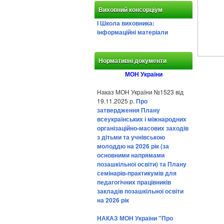
Виховний консорціум
І Школа виховника:
інформаційні матеріали
Нормативні документи
МОН України
Наказ МОН України №1523 від
19.11.2025 р.
Про
затвердження Плану
всеукраїнських і міжнародних
організаційно-масових заходів
з дітьми та учнівською
молоддю на 2026 рік (за
основними напрямами
позашкільної освіти) та Плану
семінарів-практикумів для
педагогічних працівників
закладів позашкільної освіти
на 2026 рік
НАКАЗ МОН України "Про