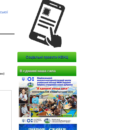
ської
Соціальні проєкти НЕНЦ
В єднанні наша сила
во)