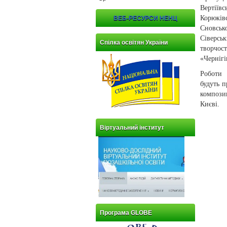
Вертіїв
Корюківс
ВЕБ-РЕСУРСИ НЕНЦ
Сновськ
Сіверсь
Спілка освітян України
творчост
«Чернігі
Роботи 
будуть п
компози
Києві.
Віртуальний інститут
Програма GLOBE