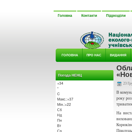
Головна
Контакти
Підрозділи
ГОЛОВНА
ΠРО НАС
ВИДАННЯ
Обл
У ГУРТ
«Но
Погода НЕНЦ
+
34
23 Гр
°
В комуна
C
року роз
Макс.:
+
37
Мін.:
+
22
триватим
Сб
На виста
Нд
вихован
Пн
Корюків
Вт
Ср
Прилуць