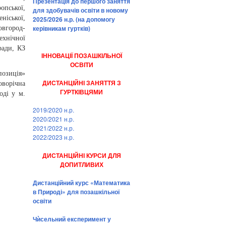
Презентація до першого заняття
опської,
для здобувачів освіти в новому
ніської,
2025/2026 н.р. (на допомогу
керівникам гуртків)
овгород-
ехнічної
ради, КЗ
ІННОВАЦІЇ ПОЗАШКІЛЬНОЇ
ОСВІТИ
позиція»
ДИСТАНЦІЙНІ ЗАНЯТТЯ З
оворічна
ГУРТКІВЦЯМИ
оді у м.
2019/2020 н.р.
2020/2021 н.р.
2021/2022 н.р.
2022/2023 н.р.
ДИСТАНЦІЙНІ КУРСИ ДЛЯ
ДОПИТЛИВИХ
Дистанційний курс «Математика
в Природі» для позашкільної
освіти
Чѝсельний експеримент у