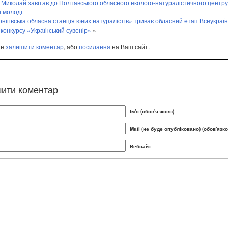
Миколай завітав до Полтавського обласного еколого-натуралістичного центру
ї молоді
рнігівська обласна станція юних натуралістів» триває обласний етап Всеукраїн
-конкурсу «Український сувенір»
»
те
залишити коментар
, або
посилання
на Ваш сайт.
ити коментар
Ім'я (обов'язково)
Mail (не буде опубліковано) (обов'язко
Вебсайт