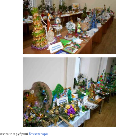
іковано в рубриці
Без категорії