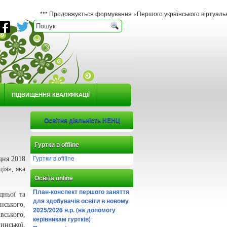
*** Продовжується формування «Першого українського віртуального гербарію ю
ПІДВИЩЕННЯ КВАЛІФІКАЦІЇ
Освітня діяльність НЕНЦ
Гуртки в offline
Гуртки в offline
дня 2018
ія», яка
Освіта online
План-конспект першого заняття
дньої та
для здобувачів освіти в новому
нського,
2025/2026 н.р. (на допомогу
ського,
керівникам гуртків)
инської,