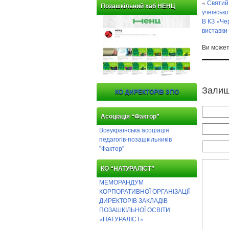
«
Святий 
Позашкільний хаб НЕНЦ
учнівсько
В КЗ «Че
виставки
Ви може
Залиш
КО ДИРЕКТОРІВ ЗПО
Асоціація “Фактор”
Всеукраїнська асоціація
педагогів-позашкільників
"Фактор"
КО “НАТУРАЛІСТ”
МЕМОРАНДУМ
КОРПОРАТИВНОЇ ОРГАНІЗАЦІЇ
ДИРЕКТОРІВ ЗАКЛАДІВ
ПОЗАШКІЛЬНОЇ ОСВІТИ
«НАТУРАЛІСТ»