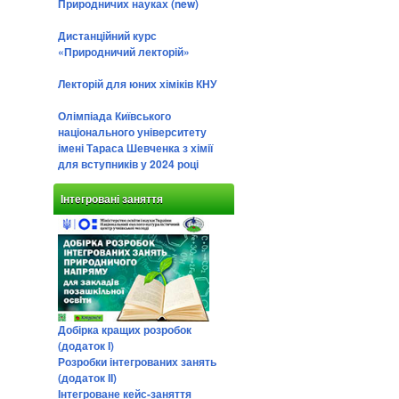
Природничих науках (new)
Дистанційний курс
«Природничий лекторій»
Лекторій для юних хіміків КНУ
Олімпіада Київського
національного університету
імені Тараса Шевченка з хімії
для вступників у 2024 році
Інтегровані заняття
Добірка кращих розробок
(додаток І)
Розробки інтегрованих занять
(додаток ІІ)
Інтегроване кейс-заняття