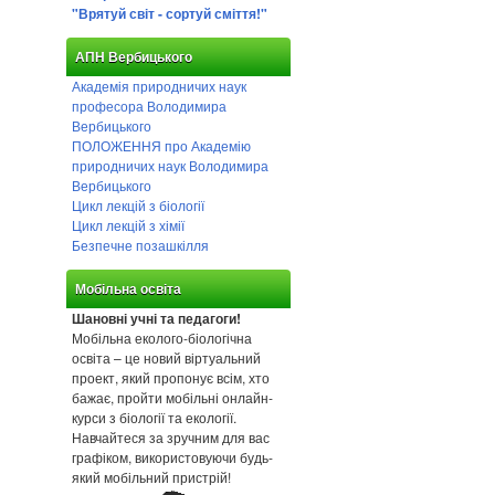
"Врятуй світ - сортуй сміття!"
АПН Вербицького
Академія природничих наук
професора Володимира
Вербицького
ПОЛОЖЕННЯ про Академію
природничих наук Володимира
Вербицького
Цикл лекцій з біології
Цикл лекцій з хімії
Безпечне позашкілля
Мобільна освіта
Шановні учні та педагоги!
Мобільна еколого-біологічна
освіта – це новий віртуальний
проект, який пропонує всім, хто
бажає, пройти мобільні онлайн-
курси з біології та екології.
Навчайтеся за зручним для вас
графіком, використовуючи будь-
який мобільний пристрій!