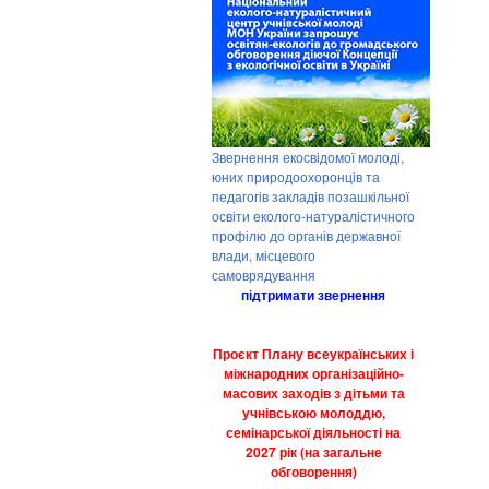
Звернення екосвідомої молоді,
юних природоохоронців та
педагогів закладів позашкільної
освіти еколого-натуралістичного
профілю до органів державної
влади, місцевого
самоврядування
підтримати звернення
Проєкт Плану всеукраїнських і
міжнародних організаційно-
масових заходів з дітьми та
учнівською молоддю,
семінарської діяльності на
2027 рік (на загальне
обговорення)