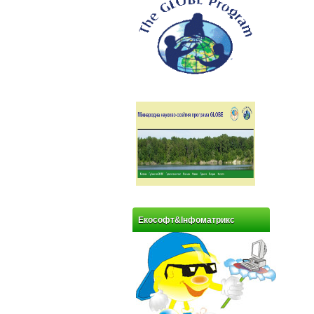
Екософт&Інфоматрикс