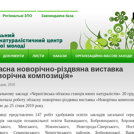
Регіональні ЗПО
Законодавча база
ДОКУМЕНТИ
ЛИСТИ
НАКАЗИ
ОРГАНІЗАЦІЙНО-МАСОВІ ЗАХОДИ
асна новорічно-різдвяна виставка
ворічна композиція»
удня, 2018
льному закладі «Чернігівська обласна станція юних натуралістів» 20 гру
почала роботу обласну новорічно-різдвяна виставка «Новорічна композиц
е до 25 січня 2019 року.
вці представлено 147 робіт здобувачів освіти закладів загальної сере
ців закладів позашкільної освіти Бахмацького, Бобровицького, Борзня
ського, Менського, Ніжинського, Новгорода-Сіверського, Носів
кого, Семенівського, Чернігівського районів, Бобровицької, Варв