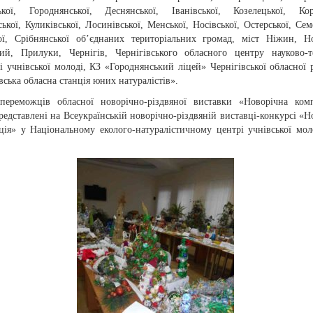
ської, Городнянської, Деснянської, Іванівської, Козелецької, Кор
ької, Куликівської, Лосинівської, Менської, Носівської, Остерської, Семе
ої, Срібнянської об’єднаних територіальних громад, міст Ніжин, Н
кий, Прилуки, Чернігів, Чернігівського обласного центру науково-т
і учнівської молоді, КЗ «Городнянський ліцей» Чернігівської обласної 
вська обласна станція юних натуралістів».
переможців обласної новорічно-різдвяної виставки «Новорічна ком
редставлені на Всеукраїнській новорічно-різдвяній виставці-конкурсі «Н
ція» у Національному еколого-натуралістичному центрі учнівської мол