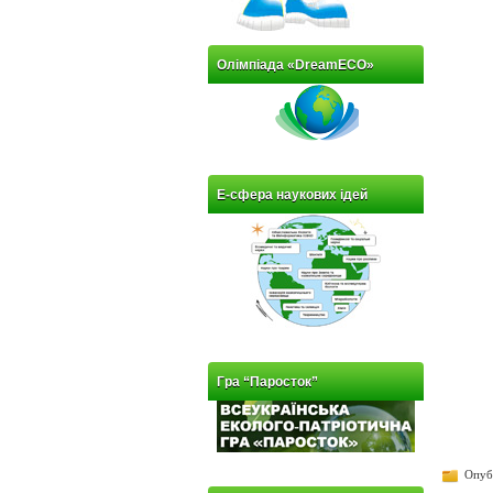
Олімпіада «DreamECO»
Е-сфера наукових ідей
Гра “Паросток”
Опубл