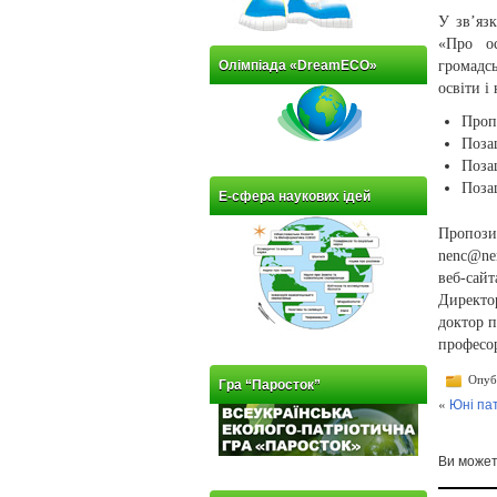
У зв’яз
«Про ос
Олімпіада «DreamECO»
громадсь
освіти і
Проп
Позаш
Позаш
Позаш
Е-сфера наукових ідей
Пропози
nenc@ne
веб-сайт
Директо
доктор п
професо
Опубл
Гра “Паросток”
«
Юні пат
Ви може