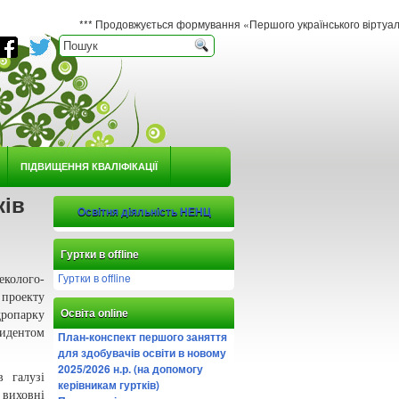
*** Продовжується формування «Першого українського віртуального гербарі
ПІДВИЩЕННЯ КВАЛІФІКАЦІЇ
ків
Освітня діяльність НЕНЦ
Гуртки в offline
Гуртки в offline
колого-
 проекту
Освіта online
ропарку
идентом
План-конспект першого заняття
для здобувачів освіти в новому
2025/2026 н.р. (на допомогу
 галузі
керівникам гуртків)
 виховні