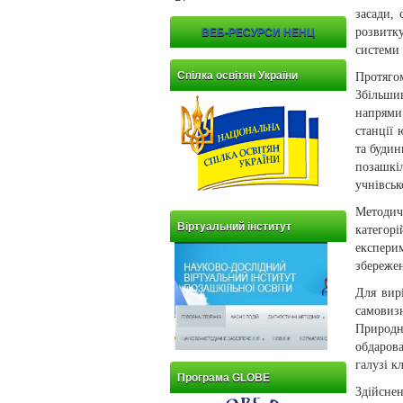
засади,
розвитк
ВЕБ-РЕСУРСИ НЕНЦ
системи 
Спілка освітян України
Протяго
Збільши
напрями
станції 
та будин
позашкіл
учнівськ
Методич
Віртуальний інститут
категор
експери
збережен
Для вирі
самовиз
Природн
обдарова
галузі к
Програма GLOBE
Здійсне