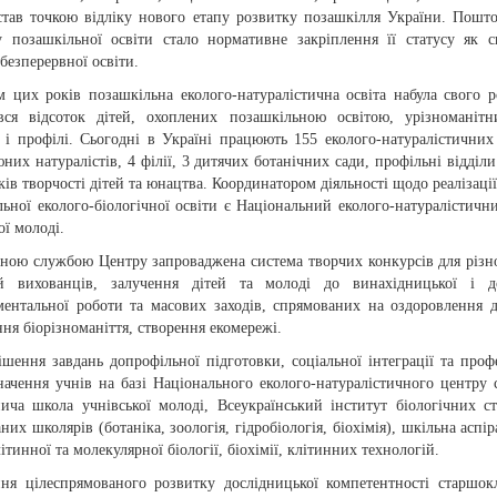
 став точкою відліку нового етапу розвитку позашкілля України. Пошт
у позашкільної освіти стало нормативне закріплення її статусу як с
безперервної освіти.
м цих років позашкільна еколого-натуралістична освіта набула свого р
вся відсоток дітей, охоплених позашкільною освітою, урізноманітн
 і профілі. Сьогодні в Україні працюють 155 еколого-натуралістичних
юних натуралістів, 4 філії, 3 дитячих ботанічних сади, профільні відділи
ків творчості дітей та юнацтва. Координатором діяльності щодо реалізації
ьної еколого-біологічної освіти є Національний еколого-натуралістичн
ої молоді.
ною службою Центру запроваджена система творчих конкурсів для різн
ій вихованців, залучення дітей та молоді до винахідницької і до
ментальної роботи та масових заходів, спрямованих на оздоровлення д
ня біорізноманіття, створення екомережі.
шення завдань допрофільної підготовки, соціальної інтеграції та проф
начення учнів на базі Національного еколого-натуралістичного центру 
ича школа учнівської молоді, Всеукраїнський інститут біологічних с
них школярів (ботаніка, зоологія, гідробіологія, біохімія), шкільна аспі
літинної та молекулярної біології, біохімії, клітинних технологій.
ння цілеспрямованого розвитку дослідницької компетентності старшок