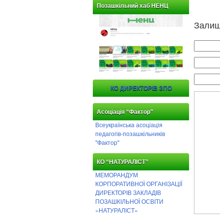
Позашкільний хаб НЕНЦ
Залиш
КО ДИРЕКТОРІВ ЗПО
Асоціація “Фактор”
Всеукраїнська асоціація
педагогів-позашкільників
"Фактор"
КО “НАТУРАЛІСТ”
МЕМОРАНДУМ
КОРПОРАТИВНОЇ ОРГАНІЗАЦІЇ
ДИРЕКТОРІВ ЗАКЛАДІВ
ПОЗАШКІЛЬНОЇ ОСВІТИ
«НАТУРАЛІСТ»