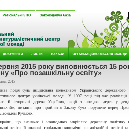
Регіональні ЗПО
Законодавча база
ДОКУМЕНТИ
ЛИСТИ
НАКАЗИ
ОРГАНІЗАЦІЙНО-МАСОВІ ЗАХОДИ
ервня 2015 року виповнюється 15 ро
ну «Про позашкільну освіту»
рвня, 2015
ива подія була ініційована колективом Українського державного е
істичного центру учнівської молоді. У 1997 році під час реалізації
иті й історичні дерева України», акції з посадки дерев у денд
вський», питання про прийняття Закону було порушене перед През
 Леонідом Кучмою.
країни, що визначає і законодавчо закріплює державну політику в
ьної освіти, її правові, соціально-економічні, організаційні, освітні та