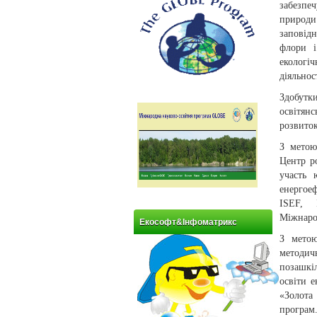
забезпеч
природи
заповід
флори і
екологі
діяльнос
Здобутк
освітян
розвиток
З метою
Центр р
участь 
енергое
ISEF, 
Міжнаро
Екософт&Інфоматрикс
З метою
методич
позашкі
освіти е
«Золота
програм