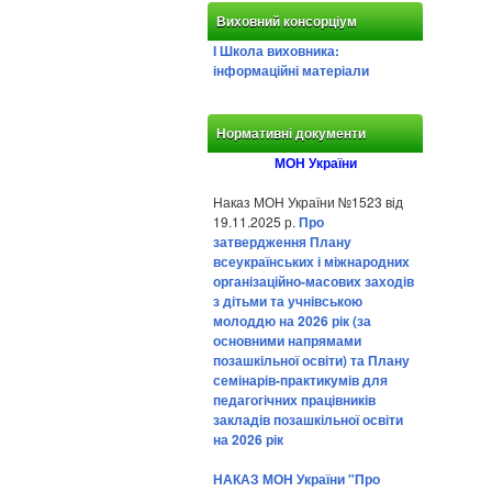
Виховний консорціум
І Школа виховника:
інформаційні матеріали
Нормативні документи
МОН України
Наказ МОН України №1523 від
19.11.2025 р.
Про
затвердження Плану
всеукраїнських і міжнародних
організаційно-масових заходів
з дітьми та учнівською
молоддю на 2026 рік (за
основними напрямами
позашкільної освіти) та Плану
семінарів-практикумів для
педагогічних працівників
закладів позашкільної освіти
на 2026 рік
НАКАЗ МОН України "Про