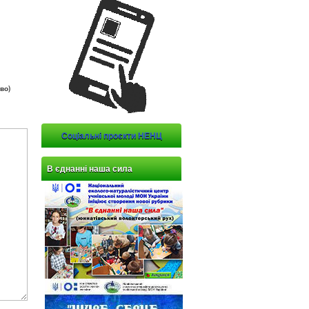
во)
Соціальні проєкти НЕНЦ
В єднанні наша сила