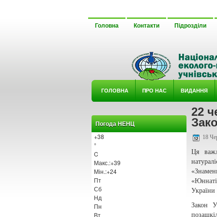
Головна
Контакти
Підрозділи
ГОЛОВНА
ΠРО НАС
ВИДАННЯ
22 ч
У ГУРТ
Зако
Погода НЕНЦ
+
38
18 Че
°
Ця важл
C
натурал
Макс.:
+
39
Мін.:
+
24
«Знамен
Пт
«Юннаті
Сб
України
Нд
Закон У
Пн
Вт
позашкіл