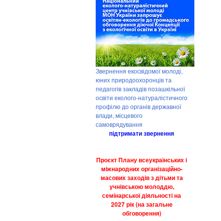
Звернення екосвідомої молоді,
юних природоохоронців та
педагогів закладів позашкільної
освіти еколого-натуралістичного
профілю до органів державної
влади, місцевого
самоврядування
підтримати звернення
Проєкт Плану всеукраїнських і
міжнародних організаційно-
масових заходів з дітьми та
учнівською молоддю,
семінарської діяльності на
2027 рік (на загальне
обговорення)