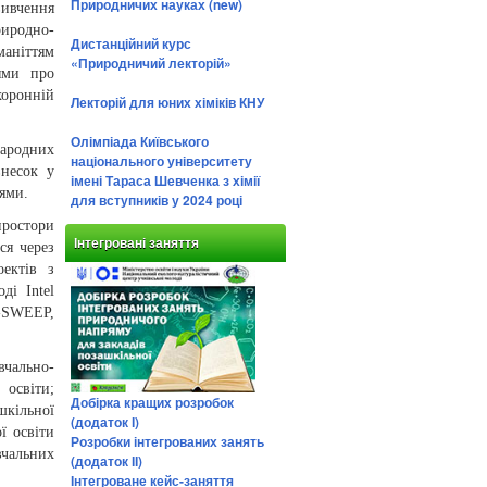
Природничих науках (new)
вивчення
риродно-
Дистанційний курс
маніттям
«Природничий лекторій»
ями про
хоронній
Лекторій для юних хіміків КНУ
Олімпіада Київського
народних
національного університету
внесок у
імені Тараса Шевченка з хімії
ями.
для вступників у 2024 році
простори
Інтегровані заняття
ся через
оектів з
ді Intel
SWEEP,
вчально-
 освіти;
Добірка кращих розробок
шкільної
(додаток І)
ї освіти
Розробки інтегрованих занять
вчальних
(додаток ІІ)
Інтегроване кейс-заняття