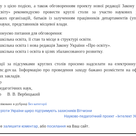
ку з цією подією, а також обговоренням проекту нової редакції Закону
віту» рекомендуємо провести круглі столи за участю наукових у
ких організацій, батьків із залученням працівників департаментів (уп
 науки, представників місцевої влади.
онуємо питання для обговорення:
кільна освіта, її стан та місце в структурі освіти.
кільна освіта і нова редакція Закону України «Про освіту».
кільна освіта і освіта в цілях збалансованого розвитку.
ції за підсумками круглих столів просимо надсилати на електронну
nc.gov.ua. Інформацію про проведення заходу бажано розмістити на о
ах закладів.
р
едагогічних наук,
р В. В. Вербицький
іковано в рубриці
Без категорії
ріоти України щиро підтримують захисників Вітчизни
Науково-педагогічний проект «Інтелект У
те
залишити коментар
, або
посилання
на Ваш сайт.