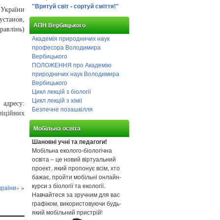
"Врятуй світ - сортуй сміття!"
 України
станов,
АПН Вербицького
равлінь)
Академія природничих наук
професора Володимира
Вербицького
ПОЛОЖЕННЯ про Академію
природничих наук Володимира
Вербицького
Цикл лекцій з біології
Цикл лекцій з хімії
 адресу:
Безпечне позашкілля
фіційних
Мобільна освіта
Шановні учні та педагоги!
Мобільна еколого-біологічна
освіта – це новий віртуальний
проект, який пропонує всім, хто
бажає, пройти мобільні онлайн-
курси з біології та екології.
країни»
»
Навчайтеся за зручним для вас
графіком, використовуючи будь-
який мобільний пристрій!