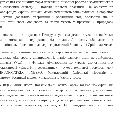
ується під час виїзних форм навчально-виховної роботи з комплексного 
: екологічні експедиції, походи, польові практики. На об’єктах п
ного фонду України юннати мають можливість ознайомитись із біорізно
 фауни, дослідити тваринний і рослинний світ, оволодіти знанн
чний стан своєї місцевості та взяти участь у практичній природоо
ті.
и вихованців та педагогів Центру з успіхом демонструвались на Між
ських виставках, неодноразово відзначались Дипломом «За вагомий 
 національної освіти», заклад нагороджений Золотими і Срібними медал
 інтеграції національної освіти в європейський та світовий освітні 
озвиває міжнародну співпрацю. На національному рівні це здійснюєть
юннатів України у фіналах міжнародних конкурсів: екологічних пр
фективності «Енергія і середовище», науково-технічної творчості моло
INFORMATRIX, INESPO, Міжнародній Олімпіаді Проектів I-
дному Фестивалі молодих науковців E(x)plory тощо.
 підвищення якості позашкільної освіти організовано конкурси на
них матеріалів та віртуальних ресурсів з еколого-натуралістичної
льні педагогічні читання-виставку видавничої продукції з питань поза
колого-натуралістичного напряму відкритий рейтинг якості позашкільно
 когорта позашкільників», на засадах ОЗР модернізовано зміст на
.