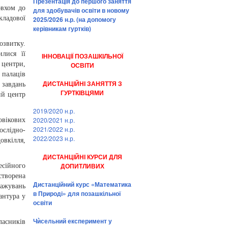
Презентація до першого заняття
овхом до
для здобувачів освіти в новому
кладової
2025/2026 н.р. (на допомогу
керівникам гуртків)
озвитку.
илися її
ІННОВАЦІЇ ПОЗАШКІЛЬНОЇ
 центри,
ОСВІТИ
 палаців
ДИСТАНЦІЙНІ ЗАНЯТТЯ З
 завдань
ГУРТКІВЦЯМИ
ий центр
2019/2020 н.р.
2020/2021 н.р.
овікових
2021/2022 н.р.
слідно-
2022/2023 н.р.
овкілля,
ДИСТАНЦІЙНІ КУРСИ ДЛЯ
ДОПИТЛИВИХ
есійного
створена
Дистанційний курс «Математика
тажувань
в Природі» для позашкільної
рантура у
освіти
Чѝсельний експеримент у
ласників