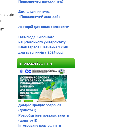
Природничих науках (new)
Дистанційний курс
закладів
«Природничий лекторій»
и.
Лекторій для юних хіміків КНУ
ду.
Олімпіада Київського
національного університету
імені Тараса Шевченка з хімії
для вступників у 2024 році
Інтегровані заняття
Добірка кращих розробок
(додаток І)
Розробки інтегрованих занять
(додаток ІІ)
Інтегроване кейс-заняття