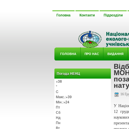
Головна
Контакти
Підрозділи
ГОЛОВНА
ΠРО НАС
ВИДАННЯ
Від
У ГУРТ
МОН 
Погода НЕНЦ
поза
+
38
нат
°
C
16 Гр
Макс.:
+
39
Мін.:
+
24
У Націо
Пт
12 груд
Сб
Нд
наукови
Пн
презента
Вт
еколого-