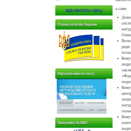
а саме:
ВЕБ-РЕСУРСИ НЕНЦ
Доне
сист
Спілка освітян України
нату
Олек
Воли
ради
поза
Кому
педа
закл
Віртуальний інститут
«Фор
педа
Кому
цент
патр
нату
сыль
Кому
осві
Програма GLOBE
педа