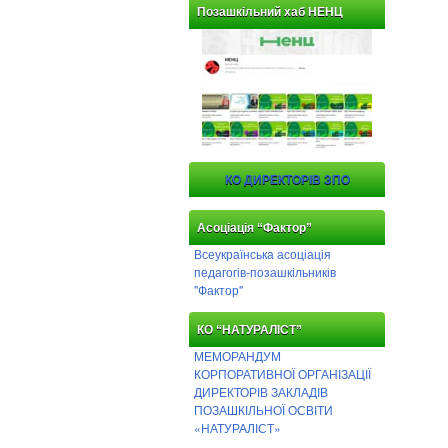
Позашкільний хаб НЕНЦ
КО ДИРЕКТОРІВ ЗПО
Асоціація “Фактор”
Всеукраїнська асоціація
педагогів-позашкільників
"Фактор"
КО “НАТУРАЛІСТ”
МЕМОРАНДУМ
КОРПОРАТИВНОЇ ОРГАНІЗАЦІЇ
ДИРЕКТОРІВ ЗАКЛАДІВ
ПОЗАШКІЛЬНОЇ ОСВІТИ
«НАТУРАЛІСТ»