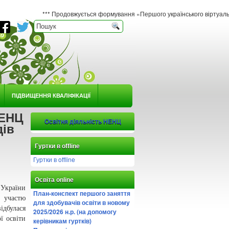
*** Продовжується формування «Першого українського віртуального гербарію ю
ПІДВИЩЕННЯ КВАЛІФІКАЦІЇ
НЕНЦ
Освітня діяльність НЕНЦ
дів
Гуртки в offline
Гуртки в offline
Освіта online
 України
План-конспект першого заняття
а участю
для здобувачів освіти в новому
дбулася
2025/2026 н.р. (на допомогу
ї освіти
керівникам гуртків)