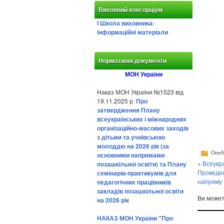
Виховний консорціум
І Школа виховника:
інформаційні матеріали
Нормативні документи
МОН України
Наказ МОН України №1523 від
19.11.2025 р.
Про
затвердження Плану
всеукраїнських і міжнародних
організаційно-масових заходів
з дітьми та учнівською
молоддю на 2026 рік (за
Опубл
основними напрямами
«
Всеукра
позашкільної освіти) та Плану
Проведен
семінарів-практикумів для
напряму
педагогічних працівників
закладів позашкільної освіти
Ви може
на 2026 рік
НАКАЗ МОН України "Про