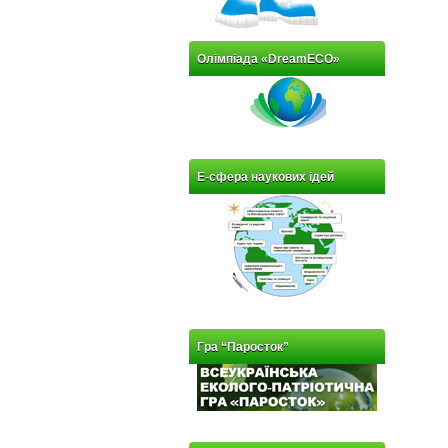
Олімпіада «DreamECO»
Е-сфера наукових ідей
Гра “Паросток”