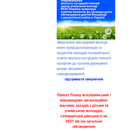
Звернення екосвідомої молоді,
юних природоохоронців та
педагогів закладів позашкільної
освіти еколого-натуралістичного
профілю до органів державної
влади, місцевого
самоврядування
підтримати звернення
Проєкт Плану всеукраїнських і
міжнародних організаційно-
масових заходів з дітьми та
учнівською молоддю,
семінарської діяльності на
2027 рік (на загальне
обговорення)