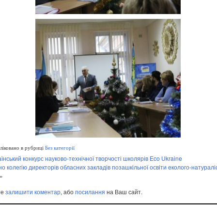
іковано в рубриці
Без категорії
їнський конкурс науково-технічної творчості школярів Eco Ukraine
о колегію директорів обласних закладів позашкільної освіти еколого-натуралі
»
те
залишити коментар
, або
посилання
на Ваш сайт.