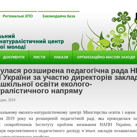
Регіональні ЗПО
Законодавча база
ДОКУМЕНТИ
ЛИСТИ
НАКАЗИ
ОРГАНІЗАЦІЙНО-МАСОВІ ЗАХОДИ
булася розширена педагогічна рада 
України за участю директорів закла
шкільної освіти еколого-
уралістичного напряму
удня, 2019
нальному еколого-натуралістичному центрі Міністерства освіти і науки
ня 2019 року на розширеній педагогічній раді, яка проводилася з
х співробітників Інституту проблем виховання НАПН України, ві
ція перспективного педагогічного досвіду п’ятьох закладів позашкільно
натуралістичного профілю,