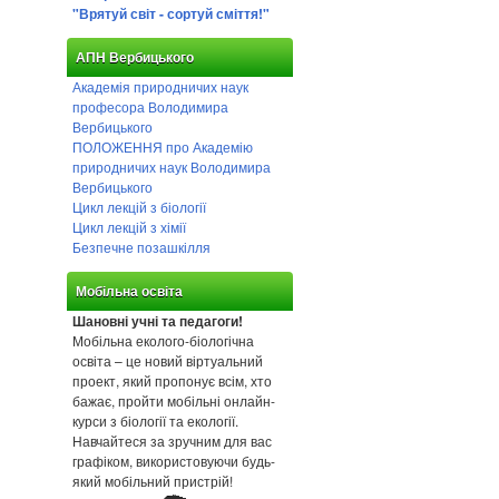
"Врятуй світ - сортуй сміття!"
АПН Вербицького
Академія природничих наук
професора Володимира
Вербицького
ПОЛОЖЕННЯ про Академію
природничих наук Володимира
Вербицького
Цикл лекцій з біології
Цикл лекцій з хімії
Безпечне позашкілля
Мобільна освіта
Шановні учні та педагоги!
Мобільна еколого-біологічна
освіта – це новий віртуальний
проект, який пропонує всім, хто
бажає, пройти мобільні онлайн-
курси з біології та екології.
Навчайтеся за зручним для вас
графіком, використовуючи будь-
який мобільний пристрій!