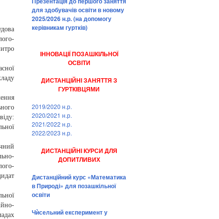
Презентація до першого заняття
для здобувачів освіти в новому
2025/2026 н.р. (на допомогу
керівникам гуртків)
удова
лого-
митро
ІННОВАЦІЇ ПОЗАШКІЛЬНОЇ
ОСВІТИ
асної
кладу
ДИСТАНЦІЙНІ ЗАНЯТТЯ З
ГУРТКІВЦЯМИ
чення
2019/2020 н.р.
ьного
2020/2021 н.р.
віду:
2021/2022 н.р.
ьної
2022/2023 н.р.
ичний
ДИСТАНЦІЙНІ КУРСИ ДЛЯ
льно-
ДОПИТЛИВИХ
ого-
дидат
Дистанційний курс «Математика
в Природі» для позашкільної
освіти
льної
йно-
Чѝсельний експеримент у
ладах