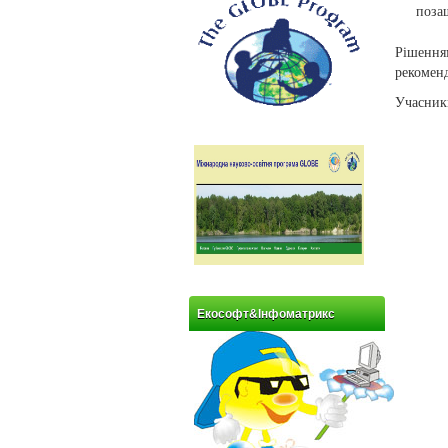
поза
Рішення
рекоменд
Учасники
Екософт&Інфоматрикс