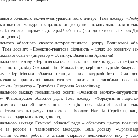
цького обласного еколого-натуралістичного центру. Тема досвіду: «Розб
еми якісної, конкурентоспроможної, доступної позашкільної освіти еко
ралістичного напряму в Донецькій області» (в.о. директора – Захаров Д
сандрович);
нського обласного еколого-натуралістичного центру Волинської обл
. Тема досвіду: «Проектно-грантова діяльність – шлях до розвитку за
шкільної освіти» (директор – Остапчук Валентина Адамівна);
нального закладу «Чернігівська обласна станція юних натуралістів» (вив
гогічного досвіду Солодкої Ніни Миколаївни, керівника гуртків Комунал
аду «Чернігівська обласна станція юних натуралістів»). Тема дос
мування практичної компетентності вихованців засобами позашкіл
гогіки» (директор – Трегубова Людмила Анатоліївна);
нального закладу позашкільної освіти «Обласний еколого-натураліст
р» Житомирської обласної ради. Тема досвіду: «Формування націона
іотичних якостей вихованців закладів позашкільної освіти екол
ралістичного напряму» (директор – Бордюг Наталія Сергіївна, кан
ськогосподарських наук, доцент);
нального закладу Сумської обласної ради – обласного центру позашкі
ти та роботи з талановитою молоддю. Тема досвіду: «Організаці
гогічні основи роботи з дітьми старшого дошкільного віку у зак