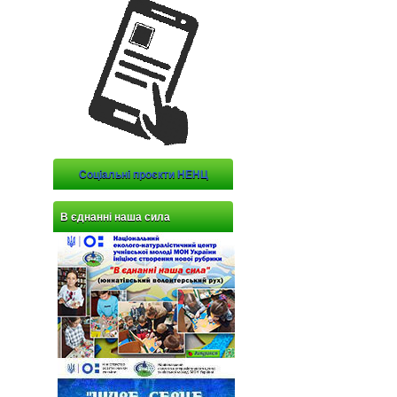
Соціальні проєкти НЕНЦ
В єднанні наша сила