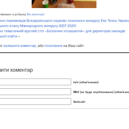
іковано в рубриці
Без категорії
но переможців Всеукраїнського науково-технічного конкурсу Eкo-Техно Україн
ьного етапу Міжнародного конкурсу ISEF 2020!
о тематичний круглий стіл «Безпечне позашкілля» для директорів закладів
ьної освіти
»
те
залишити коментар
, або
посилання
на Ваш сайт.
ити коментар
Ім'я (обов'язково)
Mail (не буде опубліковано) (обов'язко
Вебсайт