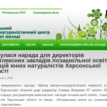
Регіональні ЗПО
Законодавча база
ДОКУМЕНТИ
ЛИСТИ
НАКАЗИ
ОРГАНІЗАЦІЙНО-МАСОВІ ЗАХОДИ
улася нарада для директорів
лексних закладів позашкільної освіт
цій юних натуралістів Херсонської
сті
того, 2020
 комунального закладу «Центр еколого-натуралістичної творчості уч
 Херсонської обласної ради (директор Ельвіра Вітренко) 07 лютого 2
я нарада для директорів комплексних закладів позашкільної освіти, стан
істів Херсонської області за темою: «Позашкільна освіта на сучасном
а перспективи».