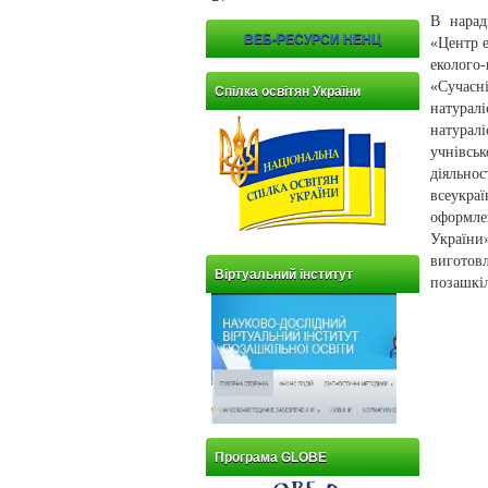
В нарад
ВЕБ-РЕСУРСИ НЕНЦ
«Центр е
еколого
«Сучасн
Спілка освітян України
натурал
натуралі
учнівсь
діяльно
всеукра
оформле
України
виготов
Віртуальний інститут
позашкі
Програма GLOBE