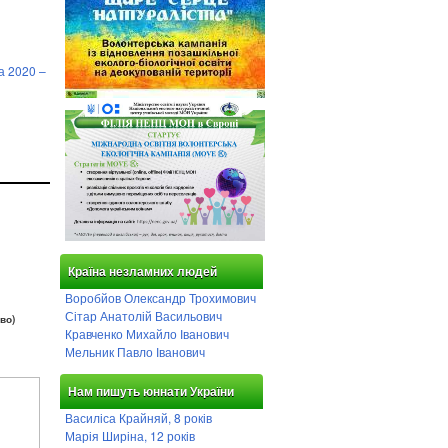
а 2020 –
Країна незламних людей
Воробйов Олександр Трохимович
Сітар Анатолій Васильович
во)
Кравченко Михайло Іванович
Мельник Павло Іванович
Нам пишуть юннати України
Василіса Крайняй, 8 років
Марія Ширіна, 12 років