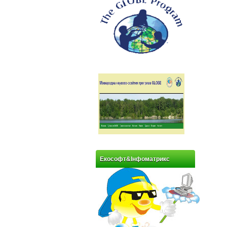
Екософт&Інфоматрикс