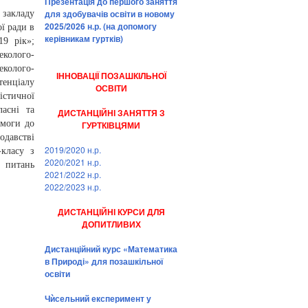
Презентація до першого заняття
для здобувачів освіти в новому
 закладу
2025/2026 н.р. (на допомогу
ї ради в
керівникам гуртків)
19 рік»;
еколого-
еколого-
ІННОВАЦІЇ ПОЗАШКІЛЬНОЇ
тенціалу
ОСВІТИ
істичної
ласні та
ДИСТАНЦІЙНІ ЗАНЯТТЯ З
имоги до
ГУРТКІВЦЯМИ
одавстві
2019/2020 н.р.
-класу з
2020/2021 н.р.
 питань
2021/2022 н.р.
2022/2023 н.р.
ДИСТАНЦІЙНІ КУРСИ ДЛЯ
ДОПИТЛИВИХ
Дистанційний курс «Математика
в Природі» для позашкільної
освіти
Чѝсельний експеримент у