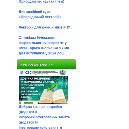
Природничих науках (new)
Дистанційний курс
«Природничий лекторій»
Лекторій для юних хіміків КНУ
Олімпіада Київського
національного університету
імені Тараса Шевченка з хімії
для вступників у 2024 році
Інтегровані заняття
Добірка кращих розробок
(додаток І)
Розробки інтегрованих занять
(додаток ІІ)
Інтегроване кейс-заняття