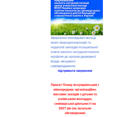
Звернення екосвідомої молоді,
юних природоохоронців та
педагогів закладів позашкільної
освіти еколого-натуралістичного
профілю до органів державної
влади, місцевого
самоврядування
підтримати звернення
Проєкт Плану всеукраїнських і
міжнародних організаційно-
масових заходів з дітьми та
учнівською молоддю,
семінарської діяльності на
2027 рік (на загальне
обговорення)