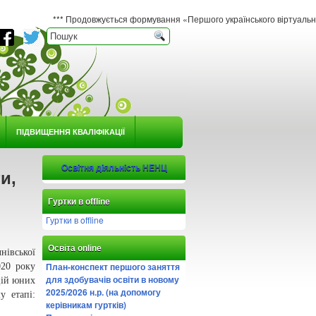
*** Продовжується формування «Першого українського віртуального гербарію юн
ПІДВИЩЕННЯ КВАЛІФІКАЦІЇ
Освітня діяльність НЕНЦ
и,
Гуртки в offline
Гуртки в offline
Освіта online
нівської
План-конспект першого заняття
020 року
для здобувачів освіти в новому
цій юних
2025/2026 н.р. (на допомогу
у етапі:
керівникам гуртків)