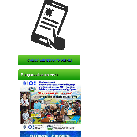
Соціальні проєкти НЕНЦ
В єднанні наша сила