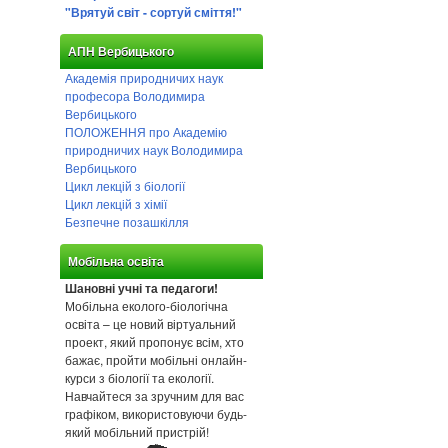
"Врятуй світ - сортуй сміття!"
АПН Вербицького
Академія природничих наук
професора Володимира
Вербицького
ПОЛОЖЕННЯ про Академію
природничих наук Володимира
Вербицького
Цикл лекцій з біології
Цикл лекцій з хімії
Безпечне позашкілля
Мобільна освіта
Шановні учні та педагоги!
Мобільна еколого-біологічна
освіта – це новий віртуальний
проект, який пропонує всім, хто
бажає, пройти мобільні онлайн-
курси з біології та екології.
Навчайтеся за зручним для вас
графіком, використовуючи будь-
який мобільний пристрій!