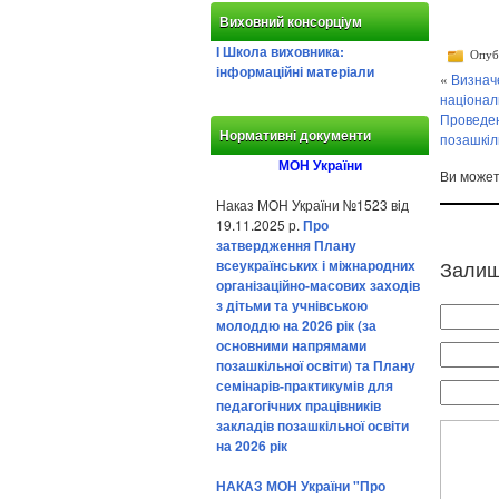
Виховний консорціум
І Школа виховника:
Опубл
інформаційні матеріали
«
Визначе
націонал
Проведен
Нормативні документи
позашкіл
МОН України
Ви може
Наказ МОН України №1523 від
19.11.2025 р.
Про
затвердження Плану
Залиш
всеукраїнських і міжнародних
організаційно-масових заходів
з дітьми та учнівською
молоддю на 2026 рік (за
основними напрямами
позашкільної освіти) та Плану
семінарів-практикумів для
педагогічних працівників
закладів позашкільної освіти
на 2026 рік
НАКАЗ МОН України "Про