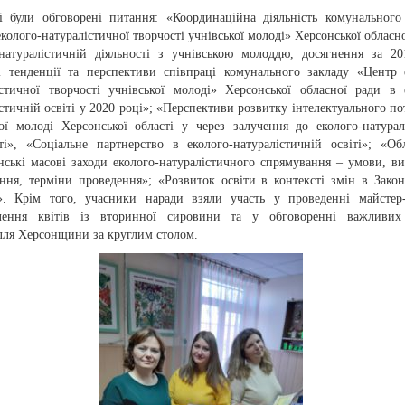
і були обговорені питання: «Координаційна діяльність комунального
колого-натуралістичної творчості учнівської молоді» Херсонської обласно
-натуралістичній діяльності з учнівською молоддю, досягнення за 20
і тенденції та перспективи співпраці комунального закладу «Центр 
істичної творчості учнівської молоді» Херсонської обласної ради в 
стичній освіті у 2020 році»; «Перспективи розвитку інтелектуального по
кої молоді Херсонської області у через залучення до еколого-натурал
сті», «Соціальне партнерство в еколого-натуралістичній освіті»; «Об
їнські масові заходи еколого-натуралістичного спрямування – умови, в
ння, терміни проведення»; «Розвиток освіти в контексті змін в Закон
». Крім того, учасники наради взяли участь у проведенні майстер
лення квітів із вторинної сировини та у обговоренні важливих
лля Херсонщини за круглим столом.