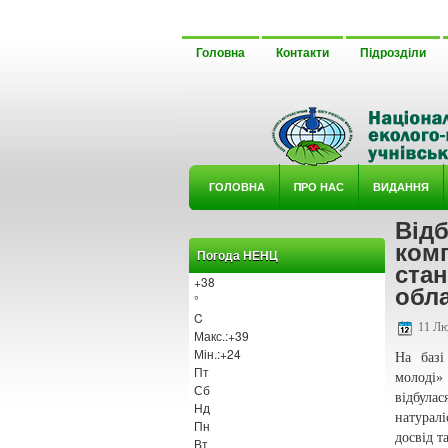
Головна
Контакти
Підрозділи
ГОЛОВНА
ΠРО НАС
ВИДАННЯ
Відб
У ГУРТ
комп
Погода НЕНЦ
стан
+
38
обла
°
C
11 Лю
Макс.:
+
39
Мін.:
+
24
На базі
Пт
молоді»
Сб
відбулас
Нд
натурал
Пн
досвід т
Вт