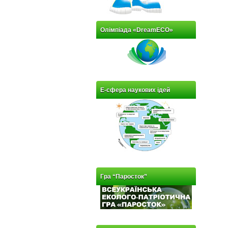
Олімпіада «DreamECO»
Е-сфера наукових ідей
Гра “Паросток”