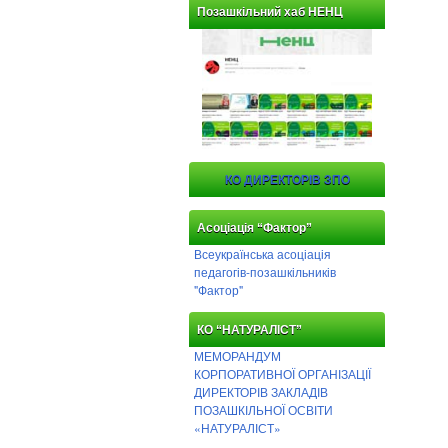
Позашкільний хаб НЕНЦ
КО ДИРЕКТОРІВ ЗПО
Асоціація “Фактор”
Всеукраїнська асоціація
педагогів-позашкільників
"Фактор"
КО “НАТУРАЛІСТ”
МЕМОРАНДУМ
КОРПОРАТИВНОЇ ОРГАНІЗАЦІЇ
ДИРЕКТОРІВ ЗАКЛАДІВ
ПОЗАШКІЛЬНОЇ ОСВІТИ
«НАТУРАЛІСТ»