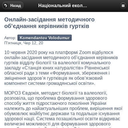
Національний еколого-натуралістичний центр
Назад
Онлайн-засідання методичного
об’єднання керівників гуртків
Автор:
Komendantov Volodumur
П’ятниця, Чер 12, 20
10 червня 2020 року на платформі Zoom відбулося
онлайн-засідання методичного об’єднання керівників
гуртків відділу біології та валеології комунального
закладу «Станція юних натуралістів» Рівненської
обласної ради з теми «Формування, збереження і
зміцнення здоров’я гуртківців як обов’язковий
компонент системи громадянської освіти».
МОРОЗ Євдокія, методист біології та валеології,
розповіла, що проблема формування здорового
способу життя підростаючого покоління України
належить до найактуальніших проблем, вирішення якої
обумовлює майбутнє держави та подальше існування
здорової нації. Система позашкільної освіти відкриває
величезні можливості для формування здорового