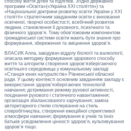
способу життя дітей та підлітків. Згідно державної
програми «Освіта»(«Україна ХХІ століття») та
«Національної доктрини розвитку освіти України у ХХІ
столітті» стратегічним завданням освіти є виховання
освіченої, творчої особистості, всебічний розвиток
людини, становлення її духовного, психічного та
фізичного здоров’я. Тому обов’язковим компонентом
громадянської системи освіти мають бути знання про
формування, збереження та зміцнення здоров’я.
ВЛАСИК Алла, завідувач відділу біології та валеології,
описала методику формування здорового способу
життя та алгоритм створення здоров’язберігаючого
освітнього середовища у комунальному закладі
«Станція юних натуралістів» Рівненської обласної
ради. У цьому контексті основним завданням закладу є
використання здоров’язберігаючих технологій
навчання; дотримання режиму рухової активності,
поєднання рухового і статичного навантаження;
організація збалансованого харчування; заміна
авторитарного стилю спілкування на стиль
співробітництва, створення емоційної сприятливої
атмосфери навчання; формування в учнів та їхніх
батьків усвідомлення цінності здоров’я, культивування
здоров’я тощо.