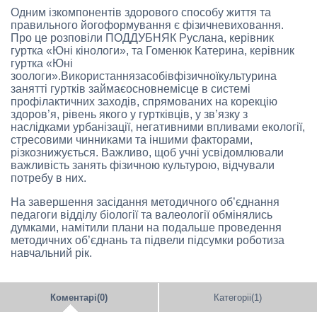
Одним ізкомпонентів здорового способу життя та
правильного йогоформування є фізичневиховання.
Про це розповіли ПОДДУБНЯК Руслана, керівник
гуртка «Юні кінологи», та Гоменюк Катерина, керівник
гуртка «Юні
зоологи».Використаннязасобівфізичноїкультурина
занятті гуртків займаєосновнемісце в системі
профілактичних заходів, спрямованих на корекцію
здоров’я, рівень якого у гуртківців, у зв’язку з
наслідками урбанізації, негативними впливами екології,
стресовими чинниками та іншими факторами,
різкознижується. Важливо, щоб учні усвідомлювали
важливість занять фізичною культурою, відчували
потребу в них.
На завершення засідання методичного об’єднання
педагоги відділу біології та валеології обмінялись
думками, намітили плани на подальше проведення
методичних об’єднань та підвели підсумки роботиза
навчальний рік.
Коментарі(0)
Категоріі(1)