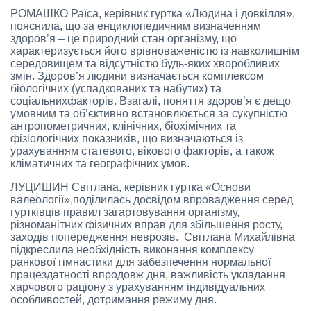
РОМАШКО Раїса, керівник гуртка «Людина і довкілля»,
пояснила, що за енциклопедичним визначенням
здоров’я – це природний стан організму, що
характеризується його врівноваженістю із навколишнім
середовищем та відсутністю будь-яких хворобливих
змін. Здоров’я людини визначається комплексом
біологічних (успадкованих та набутих) та
соціальнихфакторів. Взагалі, поняття здоров’я є дещо
умовним та об’єктивно встановлюється за сукупністю
антропометричних, клінічних, біохімічних та
фізіологічних показників, що визначаються із
урахуванням статевого, вікового факторів, а також
кліматичних та географічних умов.
ЛУЦИШИН Світлана, керівник гуртка «Основи
валеології»,поділилась досвідом впровадження серед
гуртківців правил загартовування організму,
різноманітних фізичних вправ для збільшення росту,
заходів попередження неврозів. Світлана Михайлівна
підкреслила необхідність виконання комплексу
ранкової гімнастики для забезпечення нормальної
працездатності впродовж дня, важливість укладання
харчового раціону з урахуванням індивідуальних
особливостей, дотримання режиму дня.