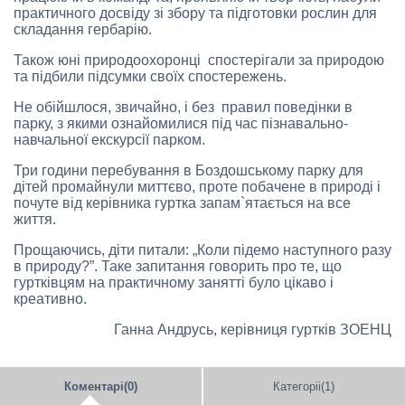
практичного досвіду зі збору та підготовки рослин для
складання гербарію.
Також юні природоохоронці спостерігали за природою
та підбили підсумки своїх спостережень.
Не обійшлося, звичайно, і без правил поведінки в
парку, з якими ознайомилися під час пізнавально-
навчальної екскурсії парком.
Три години перебування в Боздошському парку для
дітей промайнули миттєво, проте побачене в природі і
почуте від керівника гуртка запам`ятається на все
життя.
Прощаючись, діти питали: „Коли підемо наступного разу
в природу?”. Таке запитання говорить про те, що
гуртківцям на практичному занятті було цікаво і
креативно.
Ганна Андрусь, керівниця гуртків ЗОЕНЦ
Коментарі(0)
Категоріі(1)