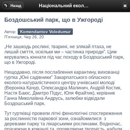
Національний еколого-натуралістичний центр
Назад
Боздошський парк, що в Ужгороді
Автор:
Komendantov Volodumur
П’ятниця, Чер 26, 20
„Не зашкодь рослині, тварині, не злякай птаха, не
лишай сміття, оскільки ми – частинка природи”. Цим
керувались юннати під час походу в Боздошський парк,
що в Ужгороді.
Нещодавно, після послаблення карантину, вихованці
гуртка „Юні садівники” Закарпатського обласного
еколого-натуралістичного центру учнівської молоді
(Вероніка Качур, Олександра Малинич, Андрій Костик,
Настя Баюс, Дмитро Підус, Юля Фрайтик), керівник
Ганна Миколаївна Андрусь, залюбки відвідали
Боздошський парк.
Тут гуртківці провели літні фенологічні спостереження
за рослинністю паркової зони, ознайомилися з
деревами парку та лікарськими рослинами. Водночас,
працюючи в команді та, проявляючи творчість, набули