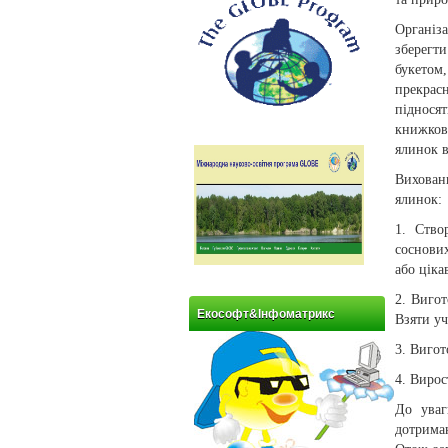
Організ
зберегт
букетом
прекрас
піднося
книжков
ялинок 
Вихован
ялинок:
1. Ство
соснови
або цік
2. Вигот
Екософт&Інфоматрикс
Взяти уч
3. Вигот
4. Виро
До уваг
дотрима