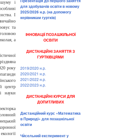
Презентація до першого заняття
 шуму і
для здобувачів освіти в новому
особливі
2025/2026 н.р. (на допомогу
нства. І
керівникам гуртків)
звичайно
ровує та
 головою
ІННОВАЦІЇ ПОЗАШКІЛЬНОЇ
ОСВІТИ
колая, а
ДИСТАНЦІЙНІ ЗАНЯТТЯ З
істичної
ГУРТКІВЦЯМИ
різдвяна
2019/2020 н.р.
020 року
2020/2021 н.р.
опаганди
2021/2022 н.р.
їнського
2022/2023 н.р.
ий центр
 і науки
ДИСТАНЦІЙНІ КУРСИ ДЛЯ
ДОПИТЛИВИХ
ректорка
Дистанційний курс «Математика
оловний
в Природі» для позашкільної
енецький
освіти
оронної
екології
Чѝсельний експеримент у