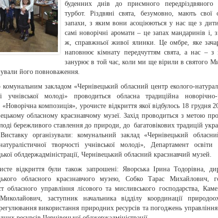
буденних днів до приємного передріздвяного
турбот. Різдвяні свята, безумовно, мають свої 
запахи, з яким вони асоціюються у нас ще з дити
самі новорічні аромати – це запах мандаринів і, 
ж, справжньої живої ялинки. Це омбре, яке зача
наповнює кімнату передчуттям свята, а нас – з
занурює в той час, коли ми ще вірили в святого Ми
нували його повноваження.
 комунальним закладом «Чернівецький обласний центр еколого-натурал
ті учнівської молоді» проводиться обласна традиційна новорічно-
 «Новорічна композиція», урочисте відкриття якої відбулось 18 грудня 2
вецькому обласному краєзнавчому музеї. Захід проводиться з метою пр
лоді бережливого ставлення до природи, до багатовікових традицій укра
 Виставку організували: комунальний заклад «Чернівецький обласн
-натуралістичної творчості учнівської молоді», Департамент освіти
ької облдержадміністрації, Чернівецький обласний краєзнавчий музей.
исте відкриття були також запрошені: Яворська Ірина Тодорівна, ди
цького обласного краєзнавчого музею, Собко Тарас Михайлович, г
іст обласного управління лісового та мисливського господарства, Кам
Миколайович, заступник начальника відділу координації природоох
регулювання використання природних ресурсів та погоджень управління 
дних ресурсів Чернівецької облжержадміністрації.