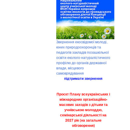
Звернення екосвідомої молоді,
юних природоохоронців та
педагогів закладів позашкільної
освіти еколого-натуралістичного
профілю до органів державної
влади, місцевого
самоврядування
підтримати звернення
Проєкт Плану всеукраїнських і
міжнародних організаційно-
масових заходів з дітьми та
учнівською молоддю,
семінарської діяльності на
2027 рік (на загальне
обговорення)