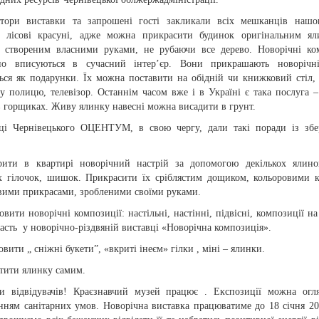
атори виставки та запрошені гості закликали всіх мешканців нашо
и лісові красуні, адже можна прикрасити будинок оригінальним ял
, створеним власними руками, не рубаючи все дерево. Новорічні ко
но вписуються в сучасний інтер’єр. Вони прикрашають новорічні
ться як подарунки. Їх можна поставити на обідній чи книжковий стіл, 
у полицю, телевізор. Останнім часом вже і в Україні є така послуга 
в горщиках. Живу ялинку навесні можна висадити в грунт.
ці Чернівецького ОЦЕНТУМ, в свою чергу, дали такі поради із збе
рити в квартирі новорічний настрій за допомогою декількох ялино
х гілочок, шишок. Прикрасити їх сріблястим дощиком, кольоровими 
авими прикрасами, зробленими своїми руками.
овити новорічні композиції: настільні, настінні, підвісні, композиції на
асть у новорічно-різдвяній виставці «Новорічна композиція».
овити „ сніжні букети”, «вкриті інеєм» гілки , міні – ялинки.
стити ялинку самим.
и відвідувачів! Краєзнавчий музей працює . Експозиції можна огл
нням санітарних умов. Новорічна виставка працюватиме до 18 січня 20