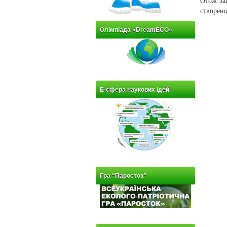
Отож зап
створено
Олімпіада «DreamECO»
Е-сфера наукових ідей
Гра “Паросток”