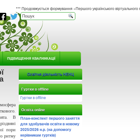
Продовжується формування «Першого українського віртуального гербарію юного на
ПІДВИЩЕННЯ КВАЛІФІКАЦІЇ
ї
Освітня діяльність НЕНЦ
а
Гуртки в offline
Гуртки в offline
мосфера
Освіта online
ткового.
вята. В
План-конспект першого заняття
для здобувачів освіти в новому
різдвяні
2025/2026 н.р. (на допомогу
вої пори
керівникам гуртків)
го ритму