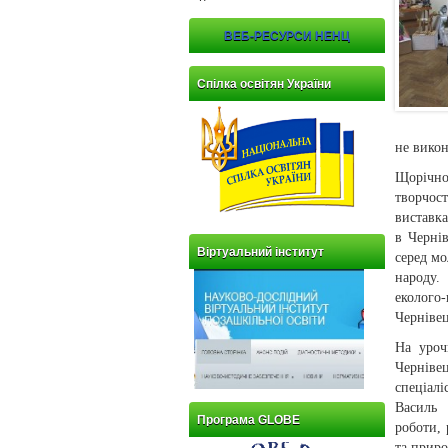
ВЕБ-РЕСУРСИ НЕНЦ
Спілка освітян України
не вико
Щорічно
творчос
виставка
в Черні
Віртуальний інститут
серед мо
народу.
еколого
Чернівец
На уроч
Черніве
спеціал
Василь 
Програма GLOBE
роботи, 
та приро