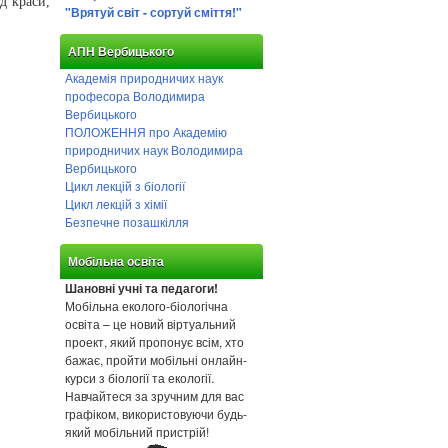
д краси,
"Врятуй світ - сортуй сміття!"
АПН Вербицького
Академія природничих наук
професора Володимира
Вербицького
ПОЛОЖЕННЯ про Академію
природничих наук Володимира
Вербицького
Цикл лекцій з біології
Цикл лекцій з хімії
Безпечне позашкілля
Мобільна освіта
Шановні учні та педагоги!
Мобільна еколого-біологічна
освіта – це новий віртуальний
проект, який пропонує всім, хто
бажає, пройти мобільні онлайн-
курси з біології та екології.
Навчайтеся за зручним для вас
графіком, використовуючи будь-
який мобільний пристрій!