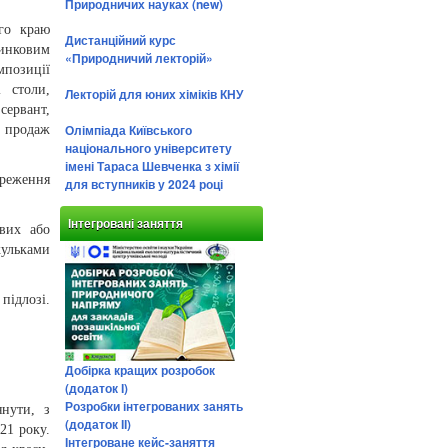
Природничих науках (new)
го краю
Дистанційний курс
инковим
«Природничий лекторій»
мпозиції
 столи,
Лекторій для юних хіміків КНУ
сервант,
Олімпіада Київського
– продаж
національного університету
імені Тараса Шевченка з хімії
реження
для вступників у 2024 році
Інтегровані заняття
вих або
кульками
 підлозі.
Добірка кращих розробок
(додаток І)
Розробки інтегрованих занять
янути, з
(додаток ІІ)
21 року.
Інтегроване кейс-заняття