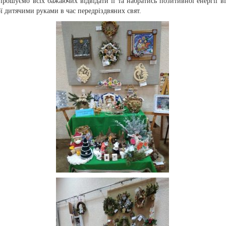
рошуємо всіх бажаючих відвідати її та набратись позитивної енергії ві
ї дитячими руками в час передріздвяних свят.