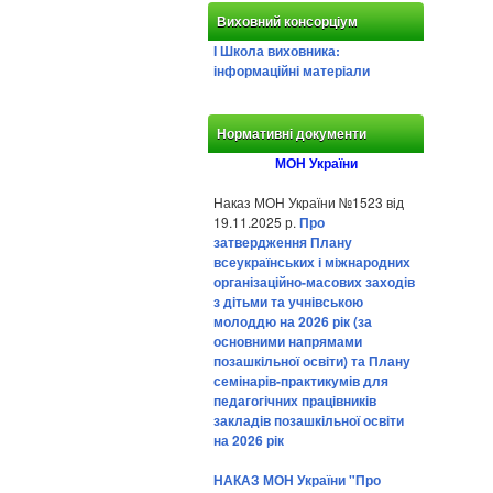
Виховний консорціум
І Школа виховника:
інформаційні матеріали
Нормативні документи
МОН України
Наказ МОН України №1523 від
19.11.2025 р.
Про
затвердження Плану
всеукраїнських і міжнародних
організаційно-масових заходів
з дітьми та учнівською
молоддю на 2026 рік (за
основними напрямами
позашкільної освіти) та Плану
семінарів-практикумів для
педагогічних працівників
закладів позашкільної освіти
на 2026 рік
НАКАЗ МОН України "Про