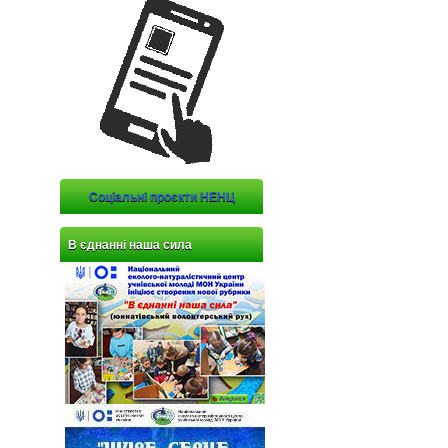
Соціальні проєкти НЕНЦ
В єднанні наша сила