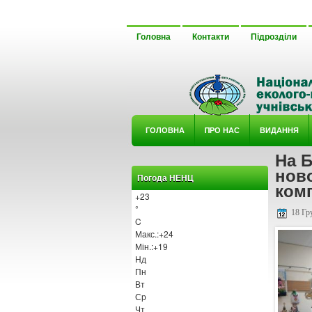
Головна
Контакти
Підрозділи
ГОЛОВНА
ΠРО НАС
ВИДАННЯ
На Б
У ГУРТ
ново
Погода НЕНЦ
ком
+
23
°
18 Гр
C
Макс.:
+
24
Мін.:
+
19
Нд
Пн
Вт
Ср
Чт