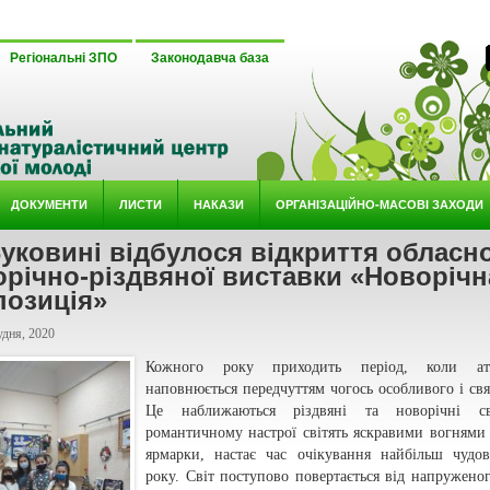
*** 
Регіональні ЗПО
Законодавча база
ДОКУМЕНТИ
ЛИСТИ
НАКАЗИ
ОРГАНІЗАЦІЙНО-МАСОВІ ЗАХОДИ
уковині відбулося відкриття обласно
річно-різдвяної виставки «Новорічн
позиція»
удня, 2020
Кожного року приходить період, коли ат
наповнюється передчуттям чогось особливого і свя
Це наближаються різдвяні та новорічні с
романтичному настрої світять яскравими вогнями 
ярмарки, настає час очікування найбільш чудо
року. Світ поступово повертається від напружено