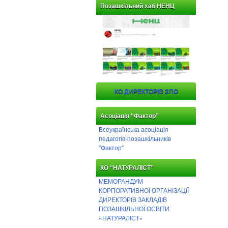
Позашкільний хаб НЕНЦ
КО ДИРЕКТОРІВ ЗПО
Асоціація “Фактор”
Всеукраїнська асоціація
педагогів-позашкільників
"Фактор"
КО “НАТУРАЛІСТ”
МЕМОРАНДУМ
КОРПОРАТИВНОЇ ОРГАНІЗАЦІЇ
ДИРЕКТОРІВ ЗАКЛАДІВ
ПОЗАШКІЛЬНОЇ ОСВІТИ
«НАТУРАЛІСТ»