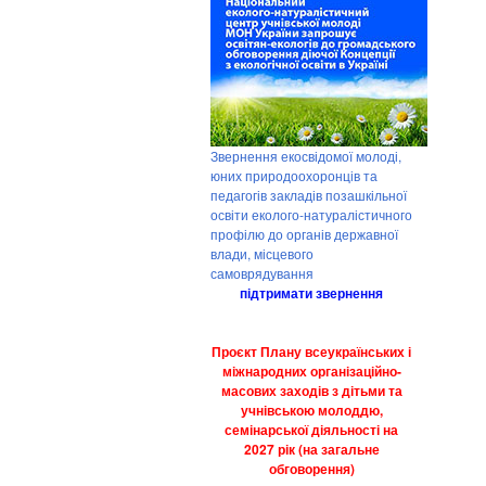
Звернення екосвідомої молоді,
юних природоохоронців та
педагогів закладів позашкільної
освіти еколого-натуралістичного
профілю до органів державної
влади, місцевого
самоврядування
підтримати звернення
Проєкт Плану всеукраїнських і
міжнародних організаційно-
масових заходів з дітьми та
учнівською молоддю,
семінарської діяльності на
2027 рік (на загальне
обговорення)