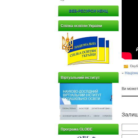
ВЕБ-РЕСУРСИ НЕНЦ
Спілка освітян України
Опубл
«
Націон
Віртуальний інститут
Ви може
Залиш
Програма GLOBE