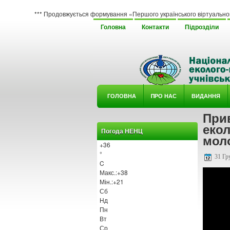
*** Продовжується формування «Першого українського віртуального гербарію юн
Головна
Контакти
Підрозділи
ГОЛОВНА
ΠРО НАС
ВИДАННЯ
При
У ГУРТ
екол
Погода НЕНЦ
мол
+
36
°
31 Гр
C
Макс.:
+
38
Мін.:
+
21
Сб
Нд
Пн
Вт
Ср