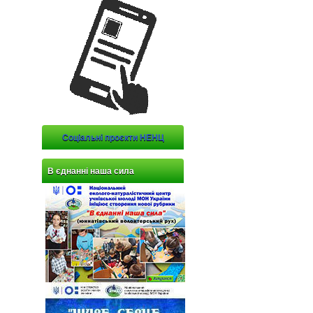
Соціальні проєкти НЕНЦ
В єднанні наша сила