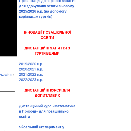
Презентація до першого заняття
для здобувачів освіти в новому
2025/2026 н.р. (на допомогу
керівникам гуртків)
ІННОВАЦІЇ ПОЗАШКІЛЬНОЇ
ОСВІТИ
ДИСТАНЦІЙНІ ЗАНЯТТЯ З
ГУРТКІВЦЯМИ
2019/2020 н.р.
2020/2021 н.р.
2021/2022 н.р.
України
»
2022/2023 н.р.
ДИСТАНЦІЙНІ КУРСИ ДЛЯ
ДОПИТЛИВИХ
Дистанційний курс «Математика
в Природі» для позашкільної
освіти
Чѝсельний експеримент у