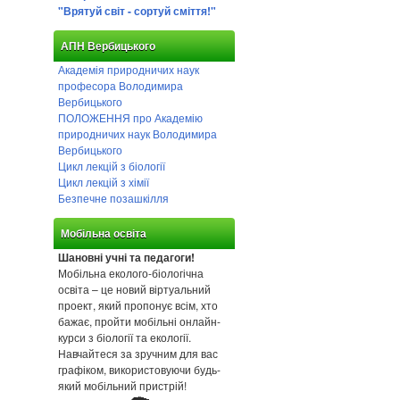
"Врятуй світ - сортуй сміття!"
АПН Вербицького
Академія природничих наук
професора Володимира
Вербицького
ПОЛОЖЕННЯ про Академію
природничих наук Володимира
Вербицького
Цикл лекцій з біології
Цикл лекцій з хімії
Безпечне позашкілля
Мобільна освіта
Шановні учні та педагоги!
Мобільна еколого-біологічна
освіта – це новий віртуальний
проект, який пропонує всім, хто
бажає, пройти мобільні онлайн-
курси з біології та екології.
Навчайтеся за зручним для вас
графіком, використовуючи будь-
який мобільний пристрій!