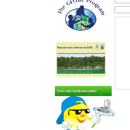
Екософт&Інфоматрикс