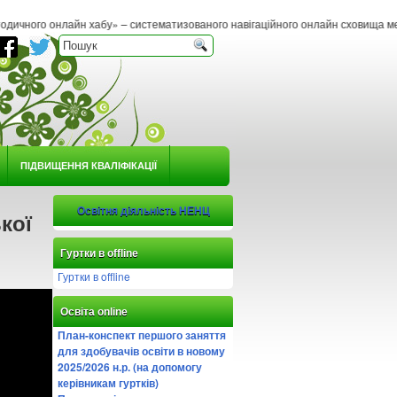
хабу» – систематизованого навігаційного онлайн сховища методичних матеріалів
ПІДВИЩЕННЯ КВАЛІФІКАЦІЇ
Освітня діяльність НЕНЦ
кої
Гуртки в offline
Гуртки в offline
Освіта online
План-конспект першого заняття
для здобувачів освіти в новому
2025/2026 н.р. (на допомогу
керівникам гуртків)