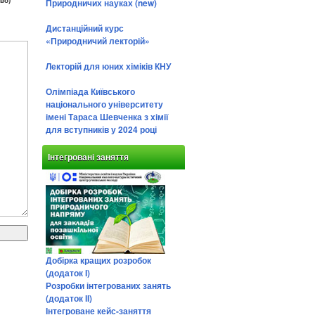
во)
Природничих науках (new)
Дистанційний курс
«Природничий лекторій»
Лекторій для юних хіміків КНУ
Олімпіада Київського
національного університету
імені Тараса Шевченка з хімії
для вступників у 2024 році
Інтегровані заняття
Добірка кращих розробок
(додаток І)
Розробки інтегрованих занять
(додаток ІІ)
Інтегроване кейс-заняття