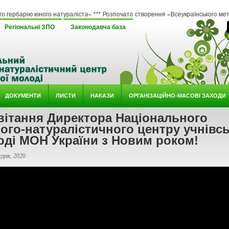
ого натураліста» *** Розпочато створення «Всеукраїнського методичного онлайн 
Регіональні ЗПО
Законодавча база
ДОКУМЕНТИ
ЛИСТИ
НАКАЗИ
ОРГАНІЗАЦІЙНО-МАСОВІ ЗАХОДИ
вітання Директора Національного
ого-натуралістичного центру учнівсь
оді МОН України з Новим роком!
удня, 2020