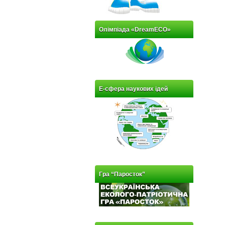
Олімпіада «DreamECO»
Е-сфера наукових ідей
Гра “Паросток”