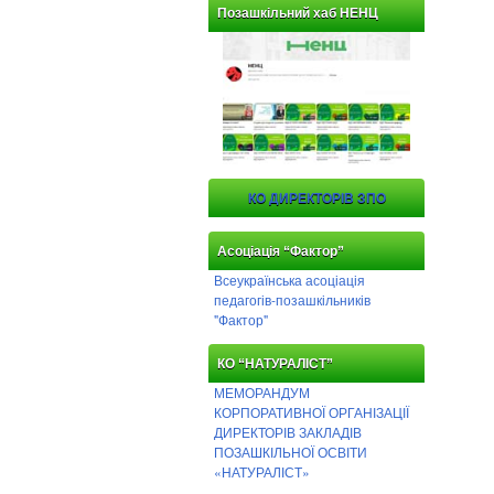
Позашкільний хаб НЕНЦ
КО ДИРЕКТОРІВ ЗПО
Асоціація “Фактор”
Всеукраїнська асоціація
педагогів-позашкільників
"Фактор"
КО “НАТУРАЛІСТ”
МЕМОРАНДУМ
КОРПОРАТИВНОЇ ОРГАНІЗАЦІЇ
ДИРЕКТОРІВ ЗАКЛАДІВ
ПОЗАШКІЛЬНОЇ ОСВІТИ
«НАТУРАЛІСТ»