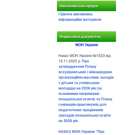
Виховний консорціум
І Школа виховника:
інформаційні матеріали
Нормативні документи
МОН України
Наказ МОН України №1523 від
19.11.2025 р.
Про
затвердження Плану
всеукраїнських і міжнародних
організаційно-масових заходів
з дітьми та учнівською
молоддю на 2026 рік (за
основними напрямами
позашкільної освіти) та Плану
семінарів-практикумів для
педагогічних працівників
закладів позашкільної освіти
на 2026 рік
НАКАЗ МОН України "Про