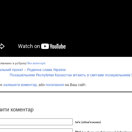
іковано в рубриці
Без категорії
альний проєкт – Родинна слава України
Позашкільники Республіки Казахстан вітають зі святами позашкільників 
те
залишити коментар
, або
посилання
на Ваш сайт.
ити коментар
Ім'я (обов'язково)