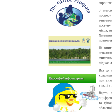
євроінте
З метою
процесу
вчителям
доступу
місця, в
Хмельни
повноте
Ці книг
навчаль
вчителя
під час 
Вся ця 
краєзнав
Екософт&Інфоматрикс
при вико
участі 
Варто в
оцифров
та фіна
обласн