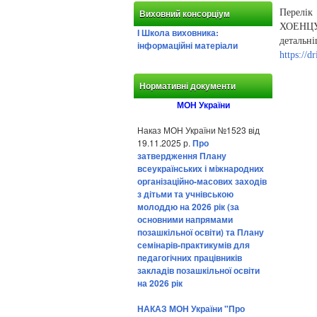
Перелік
Виховний консорціум
ХОЕНЦУМ
І Школа виховника:
де
інформаційні матеріали
https://
Нормативні документи
МОН України
Наказ МОН України №1523 від
19.11.2025 р.
Про
затвердження Плану
всеукраїнських і міжнародних
організаційно-масових заходів
з дітьми та учнівською
молоддю на 2026 рік (за
основними напрямами
позашкільної освіти) та Плану
семінарів-практикумів для
педагогічних працівників
закладів позашкільної освіти
на 2026 рік
НАКАЗ МОН України "Про