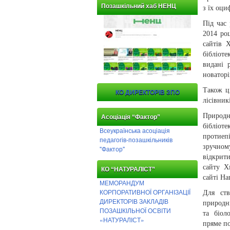
Позашкільний хаб НЕНЦ
з їх оц
Під час 
2014 ро
сайтів 
бібліот
видані 
новаторі
Також ці
КО ДИРЕКТОРІВ ЗПО
лісівник
Природн
Асоціація “Фактор”
бібліот
Всеукраїнська асоціація
протиеп
педагогів-позашкільників
зручному
"Фактор"
відкрити
сайту Х
КО “НАТУРАЛІСТ”
сайті Н
МЕМОРАНДУМ
КОРПОРАТИВНОЇ ОРГАНІЗАЦІЇ
Для ств
ДИРЕКТОРІВ ЗАКЛАДІВ
природн
ПОЗАШКІЛЬНОЇ ОСВІТИ
та біол
«НАТУРАЛІСТ»
пряме п