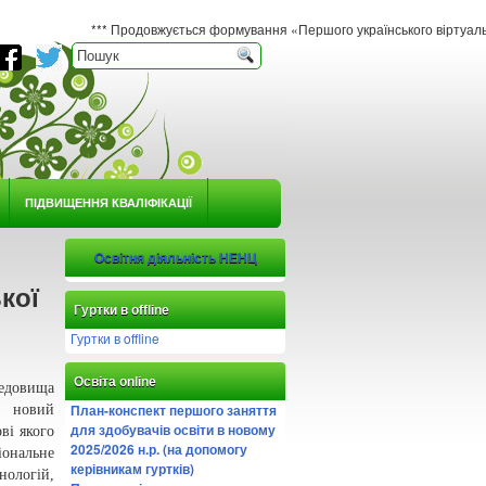
*** Продовжується формування «Першого українського віртуального гербарію 
ПІДВИЩЕННЯ КВАЛІФІКАЦІЇ
Освітня діяльність НЕНЦ
кої
Гуртки в offline
Гуртки в offline
Освіта online
редовища
План-конспект першого заняття
о новий
для здобувачів освіти в новому
ві якого
2025/2026 н.р. (на допомогу
нальне
керівникам гуртків)
нологій,