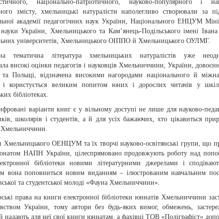
істичного, національно-патріотичного, науково-популярного і нав
ного змісту, хмельницькі натуралісти наполегливо створювали за п
льної академії педагогічних наук України, Національного ЕНЦУМ Міні
і науки України, Хмельницького та Кам’янець-Подільського імені Івана
льних університетів, Хмельницького ОІППО й Хмельницького ОУЛМГ.
на тематична література хмельницьких натуралістів уже неодн
ла високі оцінки педагогів і науковців Хмельниччини, України, довоєнно
і та Польщі, відзначена високими нагородами національного й міжн
в і користується великим попитом юних і дорослих читачів у шкіл
ких бібліотеках.
ифровані варіанти книг є у вільному доступі не лише для науково-педа
ків, школярів і студентів, а й для усіх бажаючих, хто цікавиться при
ю Хмельниччини.
и Хмельницького ОЕНЦУМ та їх творчі науково-освітянські групи, що 
ронатом НАПН України, цілеспрямовано продовжують роботу над поп
лектронної бібліотеки новими літературними джерелами і сподіваю
ом вона поповниться новим виданням – ілюстрованим навчальним по
вської та студентської молоді «Фауна Хмельниччини».
рські права на книги електронної бібліотеки юннатів Хмельниччини зас
авством України, тому автори без будь-яких вимог, обмежень, застер
й надають для неї свої книги юннатам, а фахівці ТОВ «Поліграфіст» доп