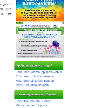
 виданих
ті див.
ям:
Країна незламних людей
Воробйов Олександр Трохимович
Сітар Анатолій Васильович
Кравченко Михайло Іванович
Мельник Павло Іванович
Нам пишуть юннати України
Василіса Крайняй, 8 років
Марія Ширіна, 12 років