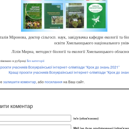
талія Міронова, доктор сільгосп. наук, завідувачка кафедри екології та бі
освіти Хмельницького національного унів
Лілія Мирна, методист біології та екології Хмельницького обласн
іковано в рубриці
Без категорії
роєкти учасників Всеукраїнської інтернет-олімпіади “Крок до знань 2021”
Кращі проєкти учасників Всеукраїнської інтернет-олімпіади “Крок до знан
те
залишити коментар
, або
посилання
на Ваш сайт.
ити коментар
Ім'я (обов'язково)
Mail (не буде опубліковано) (обов'язко