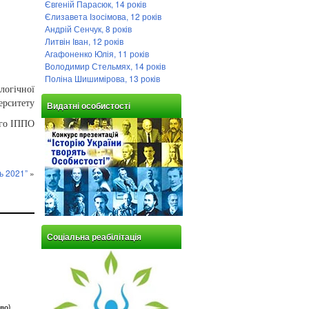
Євгеній Парасюк, 14 років
Єлизавета Ізосімова, 12 років
Андрій Сенчук, 8 років
Литвін Іван, 12 років
Агафоненко Юлія, 11 років
Володимир Стельмях, 14 років
Поліна Шишимірова, 13 років
ологічної
ерситету
Видатні особистості
ого ІППО
ь 2021”
»
Соціальна реабілітація
во)