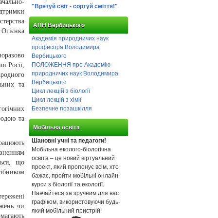
чально-
"Врятуй світ - сортуй сміття!"
ідтримки
стерства
АПН Вербицького
 Огієнка
Академія природничих наук
професора Володимира
Вербицького
оразово
ПОЛОЖЕННЯ про Академію
ї Росії,
природничих наук Володимира
ародного
Вербицького
ьних та
Цикл лекцій з біології
Цикл лекцій з хімії
Безпечне позашкілля
гогічних
родою та
Мобільна освіта
Шановні учні та педагоги!
працюють
Мобільна еколого-біологічна
овненням
освіта – це новий віртуальний
ться, що
проект, який пропонує всім, хто
сібником
бажає, пройти мобільні онлайн-
курси з біології та екології.
Навчайтеся за зручним для вас
тережені
графіком, використовуючи будь-
ежень чи
який мобільний пристрій!
омагають