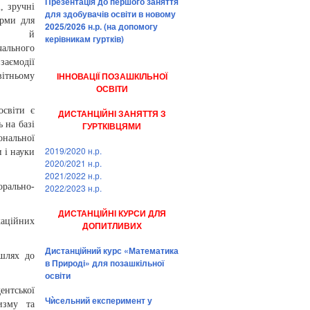
Презентація до першого заняття
, зручні
для здобувачів освіти в новому
орми для
2025/2026 н.р. (на допомогу
сті й
керівникам гуртків)
чального
заємодії
ІННОВАЦІЇ ПОЗАШКІЛЬНОЇ
ітньому
ОСВІТИ
освіти є
ДИСТАНЦІЙНІ ЗАНЯТТЯ З
 на базі
ГУРТКІВЦЯМИ
ональної
2019/2020 н.р.
 і науки
2020/2021 н.р.
2021/2022 н.р.
орально-
2022/2023 н.р.
ДИСТАНЦІЙНІ КУРСИ ДЛЯ
каційних
ДОПИТЛИВИХ
Дистанційний курс «Математика
 шлях до
в Природі» для позашкільної
освіти
ентської
Чѝсельний експеримент у
изму та