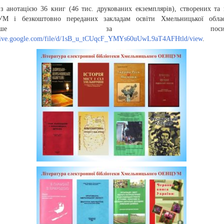
 з анотацією 36 книг (46 тис. друкованих екземплярів), створених та
 і безкоштовно переданих закладам освіти Хмельницької облас
тальніше за посиланн
drive.google.com/file/d/1sB_u_tCUqcF_YMYs60uUwL9aT4AFHtld/view
.