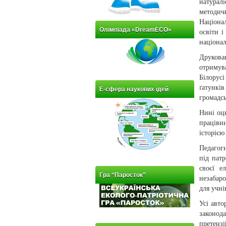
натурал
методич
Націона
Олімпіада «DreamECO»
освіти 
націона
Друкова
отримува
Білорус
ґатункі
Е-сфера наукових ідей
громадсь
Нині оц
працівни
історіє
Педагог
під пат
своєї е
Гра “Паросток”
незабар
для учні
Усі авто
законод
претензі