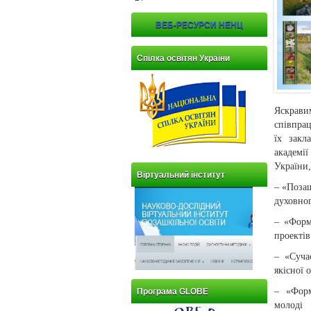
ВЕБ-РЕСУРСИ НЕНЦ
Спілка освітян України
Яскрави
співпрац
їх закл
академії
України,
Віртуальний інститут
– «Позаш
духовног
– «Форм
проектів
– «Суча
якісної 
– «Форм
Програма GLOBE
молоді 