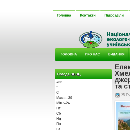
Головна
Контакти
Підрозділи
ГОЛОВНА
ΠРО НАС
ВИДАННЯ
Елек
У ГУРТ
Хме
Погода НЕНЦ
джер
+
36
та с
°
C
25 Тр
Макс.:
+
39
Мін.:
+
24
Пт
Сб
Нд
Пн
Вт