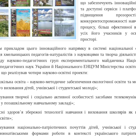
що забезпечують інноваційні
та доступні сервіси і платф
підвищення прозоро
конкурентоспроможності нав
процесу, більш ефективної в
усіх його учасників у осв
просторі.
м прикладом цього інноваційного напрямку в системі національної 
я хмельницьких педагогів-натуралістів з науковцями та творча діяльність
аду науково-педагогічних груп експериментального майданчика Наці
 педагогічних наук України й Національного ЕНЦУМ Міністерства освіти
 що реалізував чотири науково-освітні проекти:
кільна освіта – науково-методичне забезпечення екологічної освіти та м
о виховання дітей, учнівської і студентської молоді»;
ування творчої і соціально активної особистості засобами телекомуні
 у позашкільному навчальному закладі»;
сні здоров’я збережні технології навчання і виховання школярів як
освіти»;
ування національно-патріотичних почуттів дітей, учнівської і студ
юннатівськими формами роботи в контексті українського патріот