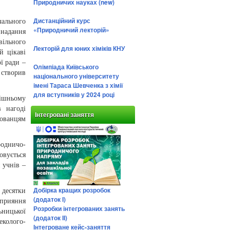
Природничих науках (new)
Дистанційний курс
чального
«Природничий лекторій»
 надання
вільного
Лекторій для юних хіміків КНУ
й цікаві
ї ради –
Олімпіада Київського
 створив
національного університету
імені Тараса Шевченка з хімії
для вступників у 2024 році
нішньому
в нагоді
Інтегровані заняття
хованцям
родничо-
овується
 учнів –
Добірка кращих розробок
десятки
(додаток І)
сприяння
Розробки інтегрованих занять
ницької
(додаток ІІ)
колого-
Інтегроване кейс-заняття