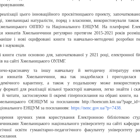
ифровуванням.
реалізації цього інноваційного просвітницького проекту, започаткован
ці, хмельницькі натуралісти, поряд з власними, використовували також
Хмельницького ОІППО та Національного ЕНЦУМ. На платформі Елек
еки юннатів Хмельниччини регулярно протягом 2015-2021 років розмі
раніше і нові оцифровані книги та навчально-методичні розробки пе
в і науковців.
 книги стали основою для, започаткованої у 2021 році, електронної бі
ів на сайті Хмельницького ОУЛМГ.
ичо-краєзнавчу та іншу навчальну й методичну літературу елек
еки юннатів Хмельниччини, яка так знадобилася і пригодилася 
ідемічного карантину, а також у подальшому може використовув
 форматі для реалізації вільної траєкторії навчання, легко знайти і ска
 й читати, застосовуючи її окремі гіперпосилання на обрані книги, на 
мельницького ОЕНЦУМ за посиланням http://hoencum.km.ua/?page_id
аціонального ЕНЦУМ за посиланням:
https://nenc.gov.ua/?p=7438
.
орення зручних умов користування Електронною бібліотекою студ
ичниками Хмельницького національного університету на сайті кафедри 
огічної освіти гуманітарно-педагогічного факультету університету р
осилання.