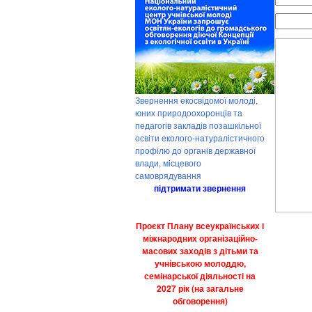
Звернення екосвідомої молоді,
юних природоохоронців та
педагогів закладів позашкільної
освіти еколого-натуралістичного
профілю до органів державної
влади, місцевого
самоврядування
підтримати звернення
Проєкт Плану всеукраїнських і
міжнародних організаційно-
масових заходів з дітьми та
учнівською молоддю,
семінарської діяльності на
2027 рік (на загальне
обговорення)