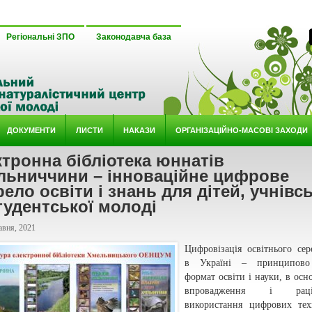
Регіональні ЗПО
Законодавча база
ДОКУМЕНТИ
ЛИСТИ
НАКАЗИ
ОРГАНІЗАЦІЙНО-МАСОВІ ЗАХОДИ
тронна бібліотека юннатів
льниччини – інноваційне цифрове
ело освіти і знань для дітей, учнівсь
тудентської молоді
авня, 2021
Цифровізація освітнього се
в Україні – принципов
формат освіти і науки, в осно
впровадження і раціо
використання цифрових тех