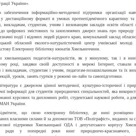
грації України».
 забезпечення інформаційно-методичної підтримки організації нав
 у дистанційному форматі в умовах протиепідемічного карантину та
, викладачам, студентам, учням і вихованцям закладів освіти області 
 до цифрових змістовних та захоплюючих джерел знань про природу 
изначні події і відомих людей рідного краю, комунальний заклад обласно
цький обласний еколого-натуралістичний центр учнівської молоді.
кстову Електронну бібліотеку юннатів Хмельниччини.
и хмельницьких педагогів-натуралістів, як у минулому, так і в ни
ному році, завдяки своїй доступності в мережі Інтернет, ставали 
м і викладачам, студентам і учням, педагогам-позашкільникам та їх ви
лекцій, уроків, занять гуртків у режимі он-лайн та самопідготовки.
література є джерелом цінної методичної, культурно-історичної і при
чої інформації для студентів природничих спеціальностей, яка використ
нанні курсових та дипломних робіт, студентської наукової роботи, а для
в МАН України.
ідмітити, що свою електронну бібліотеку, де нині розміщено 
аних власними силами й за допомогою ТОВ «Поліграфіст», виданих за 
нсової підтримки Хмельницької ОДА і депутатського корпусу Хмель
ої ради у попередні роки книг природничо-краєзнавчого, е