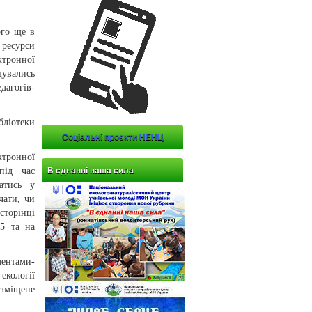
ого ще в
 ресурси
тронної
щувались
дагогів-
бліотеки
Соціальні проєкти НЕНЦ
тронної
В єднанні наша сила
під час
атись у
чати, чи
сторінці
=5 та на
ентами-
екології
озміщене