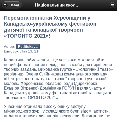
Національний еколого-натуралістичний центр
Назад
Перемога юннатки Херсонщини у
Канадсько-українському фестивалі
дитячої та юнацької творчості
«ТОРОНТО 2021»!
Автор:
Petlitskaya
Вівторок, Лип 13, 21
Карантинні обмеження – це час, коли можна знайти
новий формат, новий підхід, нові засоби для вирішення
творчих завдань. Вихованка гуртка «Екологічний театр»
(керівниця Олена Олійникова) комунального закладу
«Центр еколого-натуралістичної творчості учнівської
молоді» Херсонської обласної ради (директорка
Ельвіра Вітренко) Домінікана ГОРУН взяла участь у
Канадсько-українському фестивалі дитячої та юнацької
творчості «ТОРОНТО 2021».
Учасниця отримала високу оцінку виступу
міжнародного журі, у складі якого були відомі артисти,
педагоги творчих дисциплін, режисери. Досягнення не