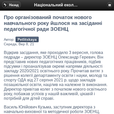
Національний еколого-натуралістичний центр
Назад
Про організований початок нового
навчального року йшлося на засіданні
педагогічної ради ЗОЕНЦ
Автор:
Petlitskaya
Середа, Вер 8, 21
Відкрив засідання, яке проходило 3 вересня, голова
педради – директор ЗОЕНЦ Олександр Геревич. Він
представив нових педагогічних працівників, підбив
підсумки і проаналізував окремі напрями діяльності
закладу 2020/2021 освітнього року. Прочитав витяг з
рішення колегії департаменту освіти і науки, молоді та
спорту ОДА від 27 серпня 2021 р. щодо закладів
позашкільної освіти, націлив на належне їх виконання.
Директор привітав колег з початком нового освітнього
року, побажав успіхів у нашій важливій, цікавій і
потрібній для дітей справі.
Василь Юлійович Кузьма, заступник директора з
навчально-виховної та методичної роботи ЗОЕНЦ,