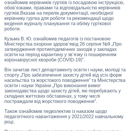
ознайомив керівників гуртків із посадовою інструкцією,
обов’язками, правами та відповідальністю керівників
гуртків.Вказав на перелік документації, необхідної
керівнику гуртка для роботи та рекомендації щодо
ведення журналу планування та обліку гурткової
роботи.
Кузьма В. Ю. ознайомив педагогів із постановою
Міністерства охорони здоров’явід 26 серпня №9 „Про
затвердження протиепідемічних заходів у закладах
освіти на період карантину у зв’язку із поширенням
коронавірусної хвороби (СOVID-19)”.
Він зачитав лист департаменту освіти і науки, молоді та
спорту „Про забезпечення захисту дітей від усіх форм
насильства та жорстокого поводження” та Міністерства
освіти і науки України „Про виконання вимог
законодавства щодо захисту дітей, які перебувають у
складних життєвих обставинах, у тому числі
постраждали від жорстокого поводження”.
Також ознайомив педколектив із наказом щодо
педагогічного навантаження у 2021/2022 навчальному
році.